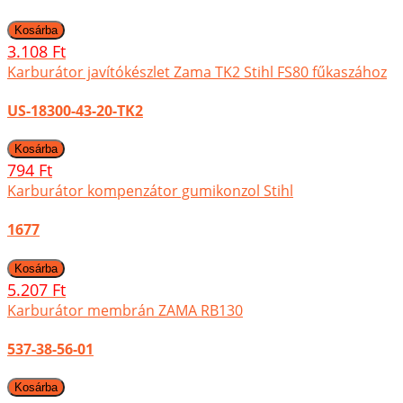
3.108 Ft
Karburátor javítókészlet Zama TK2 Stihl FS80 fűkaszához
US-18300-43-20-TK2
794 Ft
Karburátor kompenzátor gumikonzol Stihl
1677
5.207 Ft
Karburátor membrán ZAMA RB130
537-38-56-01