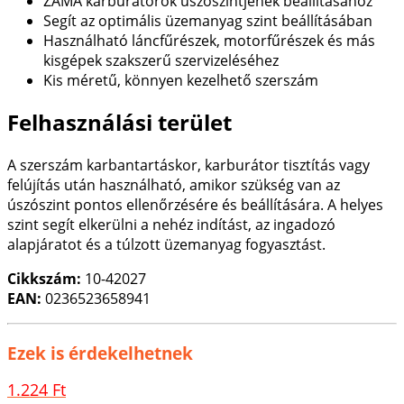
ZAMA karburátorok úszószintjének beállításához
Segít az optimális üzemanyag szint beállításában
Használható láncfűrészek, motorfűrészek és más
kisgépek szakszerű szervizeléséhez
Kis méretű, könnyen kezelhető szerszám
Felhasználási terület
A szerszám karbantartáskor, karburátor tisztítás vagy
felújítás után használható, amikor szükség van az
úszószint pontos ellenőrzésére és beállítására. A helyes
szint segít elkerülni a nehéz indítást, az ingadozó
alapjáratot és a túlzott üzemanyag fogyasztást.
Cikkszám:
10-42027
EAN:
0236523658941
Ezek is érdekelhetnek
1.224 Ft