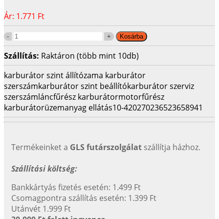
Ár:
1.771 Ft
Szállítás:
Raktáron (több mint 10db)
karburátor szint állító
zama karburátor
szerszám
karburátor szint beállító
karburátor szerviz
szerszám
láncfűrész karburátor
motorfűrész
karburátor
üzemanyag ellátás
10-42027
0236523658941
Termékeinket a
GLS futárszolgálat
szállítja házhoz.
Szállítási költség:
Bankkártyás fizetés esetén: 1.499 Ft
Csomagpontra szállítás esetén: 1.399 Ft
Utánvét 1.999 Ft