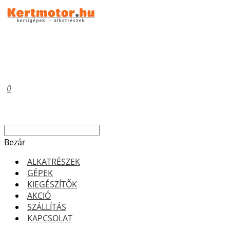
0
Bezár
ALKATRÉSZEK
GÉPEK
KIEGÉSZÍTŐK
AKCIÓ
SZÁLLÍTÁS
KAPCSOLAT