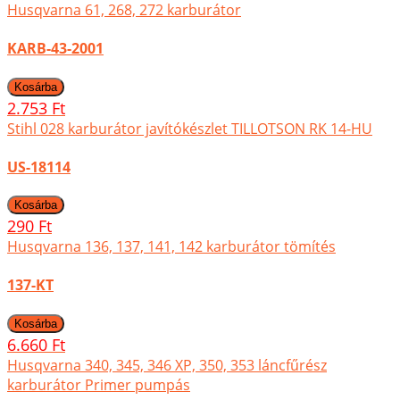
Husqvarna 61, 268, 272 karburátor
KARB-43-2001
2.753 Ft
Stihl 028 karburátor javítókészlet TILLOTSON RK 14-HU
US-18114
290 Ft
Husqvarna 136, 137, 141, 142 karburátor tömítés
137-KT
6.660 Ft
Husqvarna 340, 345, 346 XP, 350, 353 láncfűrész
karburátor Primer pumpás