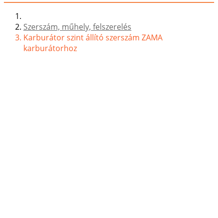
Szerszám, műhely, felszerelés
Karburátor szint állító szerszám ZAMA
karburátorhoz