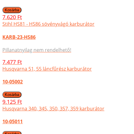
7.620 Ft
Stihl HS81 - HS86 sövényvágó karburátor
KARB-23-HS86
Pillanatnyilag nem rendelhető!
7.477 Ft
Husqvarna 51, 55 láncfűrész karburátor
10-05002
9.125 Ft
Husqvarna 340, 345, 350, 357, 359 karburátor
10-05011