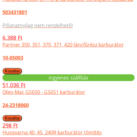
503431801
Pillanatnyilag nem rendelhető!
6.388 Ft
Partner 350, 351, 370, 371, 420 láncfűrész karburátor
10-05003
ingyenes szállítás
51.036 Ft
Oleo-Mac GS650 - GS651 karburátor
24-2318060
298 Ft
Husqvarna 40, 45, 240R karburátor tömítés