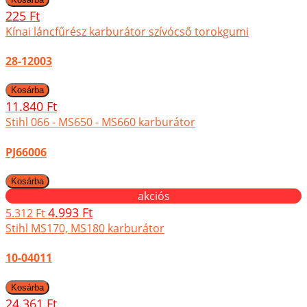
225 Ft
Kínai láncfűrész karburátor szívócső torokgumi
28-12003
11.840 Ft
Stihl 066 - MS650 - MS660 karburátor
PJ66006
akciós
4.993 Ft
5.312 Ft
Stihl MS170, MS180 karburátor
10-04011
24.361 Ft