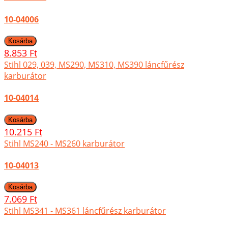
10-04006
8.853 Ft
Stihl 029, 039, MS290, MS310, MS390 láncfűrész
karburátor
10-04014
10.215 Ft
Stihl MS240 - MS260 karburátor
10-04013
7.069 Ft
Stihl MS341 - MS361 láncfűrész karburátor