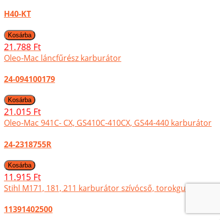
H40-KT
21.788 Ft
Oleo-Mac láncfűrész karburátor
24-094100179
21.015 Ft
Oleo-Mac 941C- CX, GS410C-410CX, GS44-440 karburátor
24-2318755R
11.915 Ft
Stihl M171, 181, 211 karburátor szívócső, torokgumi
11391402500