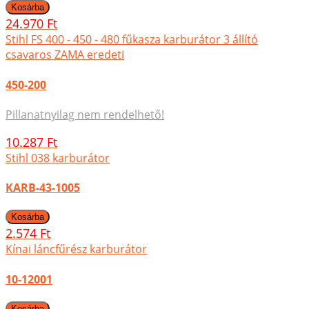
24.970 Ft
Stihl FS 400 - 450 - 480 fűkasza karburátor 3 állító
csavaros ZAMA eredeti
450-200
Pillanatnyilag nem rendelhető!
10.287 Ft
Stihl 038 karburátor
KARB-43-1005
2.574 Ft
Kínai láncfűrész karburátor
10-12001