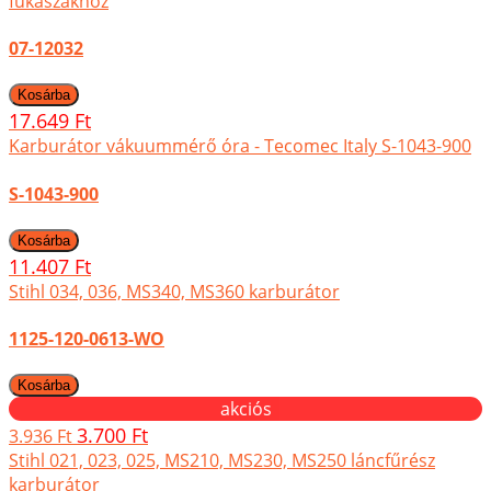
fűkaszákhoz
07-12032
17.649 Ft
Karburátor vákuummérő óra - Tecomec Italy S-1043-900
S-1043-900
11.407 Ft
Stihl 034, 036, MS340, MS360 karburátor
1125-120-0613-WO
akciós
3.700 Ft
3.936 Ft
Stihl 021, 023, 025, MS210, MS230, MS250 láncfűrész
karburátor