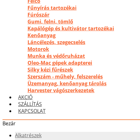
Felco
Fűnyírás tartozékai
Fúrószár
Gumi, felni, tömlő
Kapálógép és kultivátor tartozékai
Kenőanyag
Láncélezés, szegecselés
Motorok
Munka és védőruházat
Oleo-Mac gépek adapterei
Silky kézi fűrészek
Szerszám - műhely, felszerelés
Üzemanyag, kenőanyag tárolás
Harvester vágószerkezetek
AKCIÓ
SZÁLLÍTÁS
KAPCSOLAT
Bezár
Alkatrészek