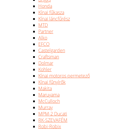
Honda
Kínai fűkasza
Kínai láncfűrész
MTD
Partner
Alko
EFCO
Castelgarden
Craftsman
Dolmar
Kohler
Kínai motoros permetező
Kínai fűnyírők
Makita
Maruyama
McCulloch
Murray
MPM-2 Ducati
RK-SZEVAFÉM
Robi-Robix