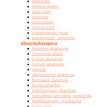
metszőolló
motoros ágvágó
sövényvágó
dobkasza
komposztáló
gyümölcsrázó
magasnyomású mosó
áramfejlesztő - aggregátor
Alkatrészkategória
Motorikus alkatrészek
Üzemanyag ellátás
Gyújtás alkatrészei
Kuplung alkatrészei
Olajozás
Vágószerkezet alkatrészei
Burkolatok, fogantyúk
Rezgéscsillapítás
Indítószerkezet alkatrészei
Szerszámok, tartozékok, kiegészítők
Védőfelszerelés - munkaruha
Gumi - felni