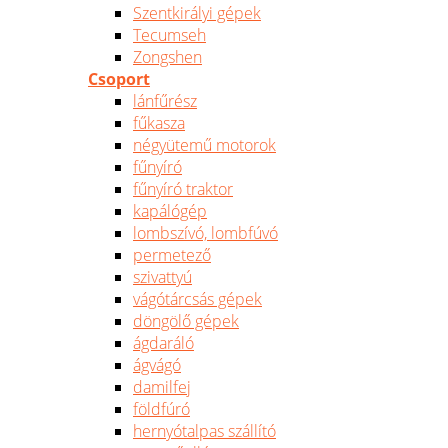
Szentkirályi gépek
Tecumseh
Zongshen
Csoport
lánfűrész
fűkasza
négyütemű motorok
fűnyíró
fűnyíró traktor
kapálógép
lombszívó, lombfúvó
permetező
szivattyú
vágótárcsás gépek
döngölő gépek
ágdaráló
ágvágó
damilfej
földfúró
hernyótalpas szállító