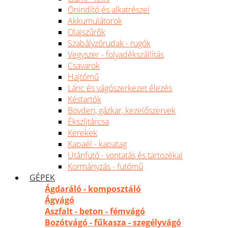
Önindító és alkatrészei
Akkumulátorok
Olajszűrők
Szabályzórudak - rugók
Vegyszer - folyadékszállítás
Csavarok
Hajtómű
Lánc és vágószerkezet élezés
Késtartók
Bovden, gázkar, kezelőszervek
Ékszíjtárcsa
Kerekek
Kapaél - kapatag
Utánfutó - vontatás és tartozékai
Kormányzás - futómű
GÉPEK
Ágdaráló - komposztáló
Ágvágó
Aszfalt - beton - fémvágó
Bozótvágó - fűkasza - szegélyvágó