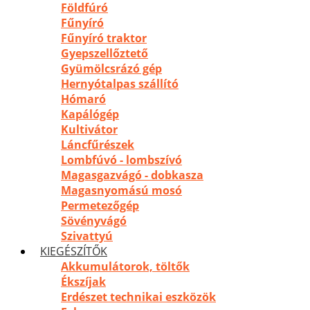
Földfúró
Fűnyíró
Fűnyíró traktor
Gyepszellőztető
Gyümölcsrázó gép
Hernyótalpas szállító
Hómaró
Kapálógép
Kultivátor
Láncfűrészek
Lombfúvó - lombszívó
Magasgazvágó - dobkasza
Magasnyomású mosó
Permetezőgép
Sövényvágó
Szivattyú
KIEGÉSZÍTŐK
Akkumulátorok, töltők
Ékszíjak
Erdészet technikai eszközök