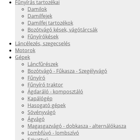
Fűnyírás tartozékai
Damilok
Damilfejek
Damilfej tartozékok
Bozótvágó kések, vágótárcsák
Fűnyírókések
Láncélezés, szegecselés
Motorok
Gépek
Láncfűrészek
Bozótvágó - Fűkasza - Szegélyvágó
Fűnyíró
Fűnyíró traktor
Ágdaráló - komposztáló
Kapálógép
Hasogató gépek
Sövényvágó
Ágvágó
Magasgazvágó - dobkasza - alternálókasza
Lombfúvó - lombszívó
Szivattyú