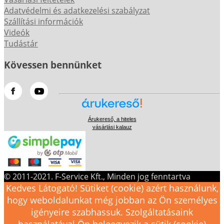
Adatvédelmi és adatkezelési szabályzat
Szállítási információk
Videók
Tudástár
Kövessen bennünket
Árukereső, a hiteles
vásárlási kalauz
© 2011-2021. F-Service Kft., Minden jog fenntartva
Kedves Látogató! Sütiket (cookie) azért használunk,
hogy weboldalunkat még jobban az Ön személyes
igényeire szabhassuk. Szolgáltatásaink
használatával Ön beleegyezik a sütik (cookie)