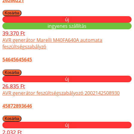
26266221
új
ingyenes szállítás
39.370 Ft
AVR generátor Marelli M40FA640A automata
feszültségszabályzó
54645645645
új
26.835 Ft
AVR generátor feszültségszabályozó 2002142508930
45872893646
új
2.032 Ft