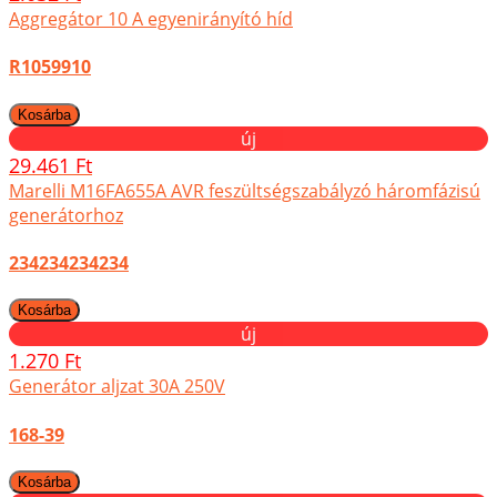
Aggregátor 10 A egyenirányító híd
R1059910
új
29.461 Ft
Marelli M16FA655A AVR feszültségszabályzó háromfázisú
generátorhoz
234234234234
új
1.270 Ft
Generátor aljzat 30A 250V
168-39