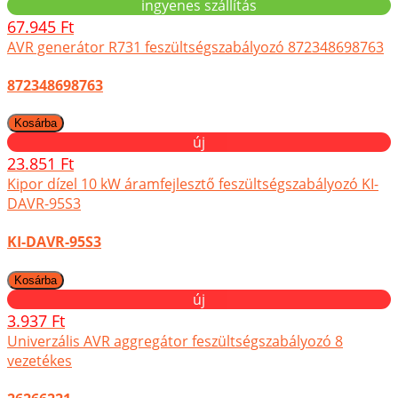
ingyenes szállítás
67.945 Ft
AVR generátor R731 feszültségszabályozó 872348698763
872348698763
új
23.851 Ft
Kipor dízel 10 kW áramfejlesztő feszültségszabályozó KI-
DAVR-95S3
KI-DAVR-95S3
új
3.937 Ft
Univerzális AVR aggregátor feszültségszabályozó 8
vezetékes