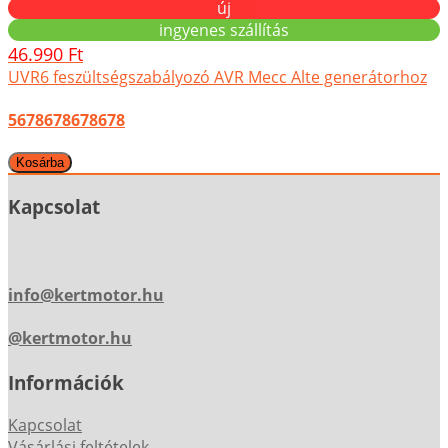
új
ingyenes szállítás
46.990 Ft
UVR6 feszültségszabályozó AVR Mecc Alte generátorhoz
5678678678678
Kapcsolat
info@kertmotor.hu
@kertmotor.hu
Információk
Kapcsolat
Vásárlási feltételek