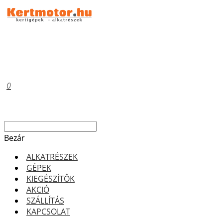
0
Bezár
ALKATRÉSZEK
GÉPEK
KIEGÉSZÍTŐK
AKCIÓ
SZÁLLÍTÁS
KAPCSOLAT