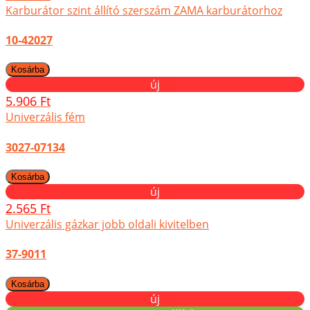
Karburátor szint állító szerszám ZAMA karburátorhoz
10-42027
új
5.906 Ft
Univerzális fém
3027-07134
új
2.565 Ft
Univerzális gázkar jobb oldali kivitelben
37-9011
új