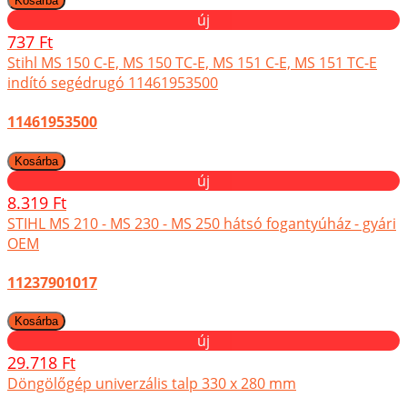
új
737 Ft
Stihl MS 150 C-E, MS 150 TC-E, MS 151 C-E, MS 151 TC-E
indító segédrugó 11461953500
11461953500
új
8.319 Ft
STIHL MS 210 - MS 230 - MS 250 hátsó fogantyúház - gyári
OEM
11237901017
új
29.718 Ft
Döngölőgép univerzális talp 330 x 280 mm