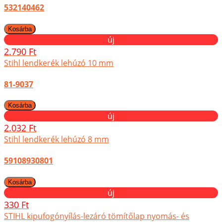
532140462
új
2.790 Ft
Stihl lendkerék lehúzó 10 mm
81-9037
új
2.032 Ft
Stihl lendkerék lehúzó 8 mm
59108930801
új
330 Ft
STIHL kipufogónyílás-lezáró tömítőlap nyomás- és