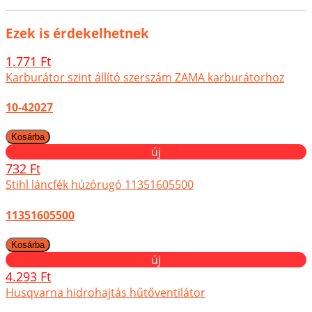
Ezek is érdekelhetnek
1.771 Ft
Karburátor szint állító szerszám ZAMA karburátorhoz
10-42027
új
732 Ft
Stihl láncfék húzórugó 11351605500
11351605500
új
4.293 Ft
Husqvarna hidrohajtás hűtőventilátor