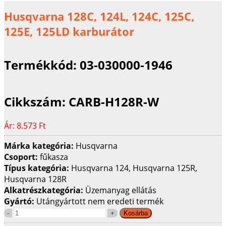
Husqvarna 128C, 124L, 124C, 125C,
125E, 125LD karburátor
Termékkód:
03-030000-1946
Cikkszám:
CARB-H128R-W
Ár:
8.573 Ft
Márka kategória:
Husqvarna
Csoport:
fűkasza
Típus kategória:
Husqvarna 124, Husqvarna 125R,
Husqvarna 128R
Alkatrészkategória:
Üzemanyag ellátás
Gyártó:
Utángyártott nem eredeti termék