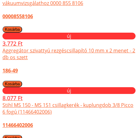
vákuumvizsgálathoz 0000 855 8106
00008558106
új
3.772 Ft
Aggregátor szivattyú rezgéscsillapító 10 mm x 2 menet - 2
db os szett
186-49
új
8.077 Ft
Stihl MS 150 - MS 151 csillagkerék - kuplungdob 3/8 Picco
6 fogú (11466402006)
11466402006