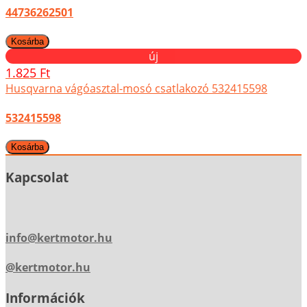
44736262501
új
1.825 Ft
Husqvarna vágóasztal-mosó csatlakozó 532415598
532415598
Kapcsolat
info@kertmotor.hu
@kertmotor.hu
Információk