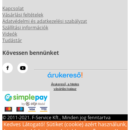
Kapcsolat
Vásárlási feltételek
Adatvédelmi és adatkezelési szabályzat
Szállítási információk
Videók
Tudástár
Kövessen bennünket
Árukereső, a hiteles
vásárlási kalauz
© 2011-2021. F-Service Kft., Minden jog fenntartva
Kedves Látogató! Sütiket (cookie) azért használunk,