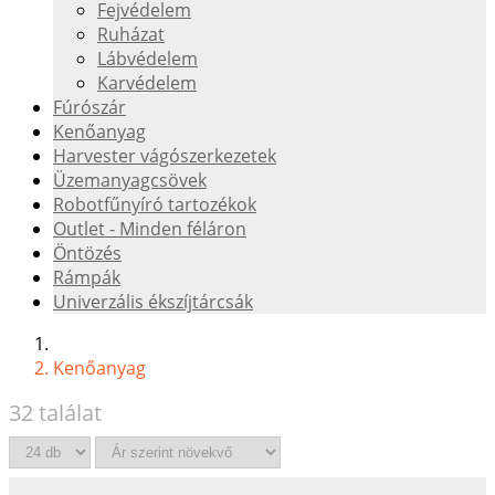
Fejvédelem
Ruházat
Lábvédelem
Karvédelem
Fúrószár
Kenőanyag
Harvester vágószerkezetek
Üzemanyagcsövek
Robotfűnyíró tartozékok
Outlet - Minden féláron
Öntözés
Rámpák
Univerzális ékszíjtárcsák
Kenőanyag
32 találat