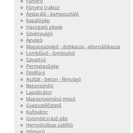
Fűnyíró
Fűnyíró traktor
Ágdaráló - komposztáló
Kapálógép
Hasogató gépek
Sövényvágó
Ágvágó
Magasgazvágó - dobkasza - alternálókasza
Lombfúvó - lombszívó
Szivattyú
Permetezőgép
Földfúró
Aszfalt - beton - fémvágó
Betonsimító
Lapvibrátor
Magasnyomású mosó
Gyepszellőztető
Kultivátor
Gyümölcsrázó gép
Hernyótalpas szállító
Hómaró