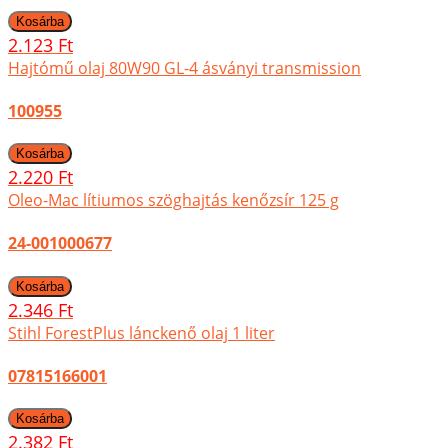
2.123 Ft
Hajtómű olaj 80W90 GL-4 ásványi transmission
100955
2.220 Ft
Oleo-Mac lítiumos szöghajtás kenőzsír 125 g
24-001000677
2.346 Ft
Stihl ForestPlus lánckenő olaj 1 liter
07815166001
2.382 Ft