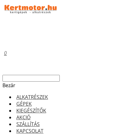
0
Bezár
ALKATRÉSZEK
GÉPEK
KIEGÉSZÍTŐK
AKCIÓ
SZÁLLÍTÁS
KAPCSOLAT