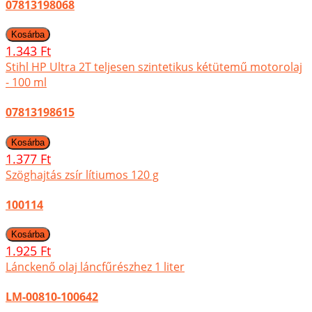
07813198068
1.343 Ft
Stihl HP Ultra 2T teljesen szintetikus kétütemű motorolaj
- 100 ml
07813198615
1.377 Ft
Szöghajtás zsír lítiumos 120 g
100114
1.925 Ft
Lánckenő olaj láncfűrészhez 1 liter
LM-00810-100642