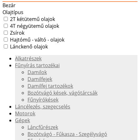
Bezár
Olajtípus
2T kétütemű olajok
4T négyütemű olajok
Zsírok
Hajtómű - váltó - olajok
Lánckenő olajok
Alkatrészek
Fűnyírás tartozékai
Damilok
Damilfejek
Damilfej tartozékok
Bozótvágó kések, vágótárcsák
Fűnyírókések
Láncélezés, szegecselés
Motorok
Gépek
Láncfűrészek
Bozótvágó - Fűkasza - Szegélyvágó