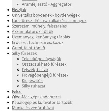
Áramfejlesztő - Aggregátor
Ékszíjak
Univerzális bovdenek - bovdenvégek
Láncfűrész - Fűkasza alkatrészcsomagok
Szerszám, műhely, felszerelés
Akkumulátorok, töltők
Üzemanyag, kenőanyag tárolás
Erdészet technikai eszközök
Gumi, felni, tömlő
Silky fűrészek
Teleszkópos ágvágók
Összecsukható fűrészek
Fejszék, balták
Fix vágópengéjű fűrészek
Kiegészítők
Silky ruházat
Felco
Oleo-Mac gépek adapterei
Kapálógép és kultivátor tartozék
Munka és védőruházat