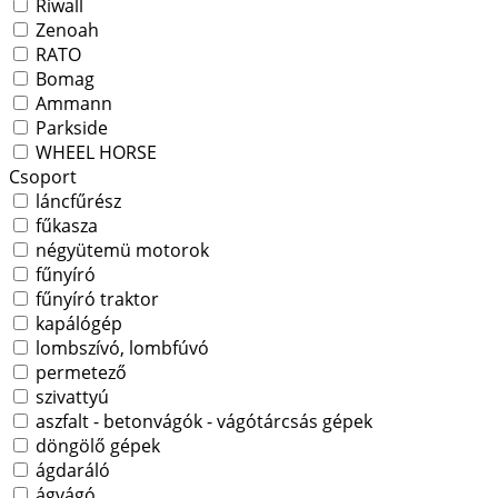
Riwall
Zenoah
RATO
Bomag
Ammann
Parkside
WHEEL HORSE
Csoport
láncfűrész
fűkasza
négyütemü motorok
fűnyíró
fűnyíró traktor
kapálógép
lombszívó, lombfúvó
permetező
szivattyú
aszfalt - betonvágók - vágótárcsás gépek
döngölő gépek
ágdaráló
ágvágó