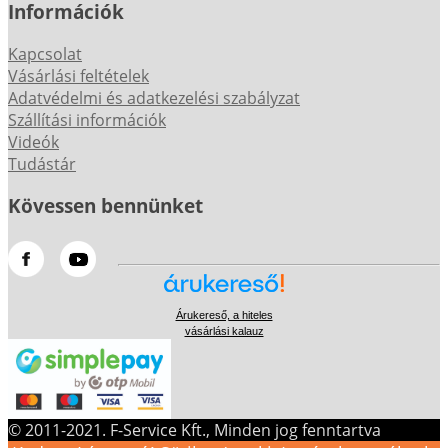
Információk
Kapcsolat
Vásárlási feltételek
Adatvédelmi és adatkezelési szabályzat
Szállítási információk
Videók
Tudástár
Kövessen bennünket
Árukereső, a hiteles
vásárlási kalauz
© 2011-2021. F-Service Kft., Minden jog fenntartva