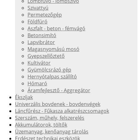
Lombfúvó - lombszívó
Szivattyú
Permetezőgép
Földfúró
Aszfalt - beton - fémvágó
Betonsimító
Lapvibrátor
Magasnyomású mosó
Gyepszellőztető
Kultivátor
Gyümölcsrázó gép
Hernyótalpas szállító
Hómaró
Áramfejlesztő - Aggregátor
Ékszíjak
Univerzális bovdenek - bovdenvégek
Láncfűrész - Fűkasza alkatrészcsomagok
Szerszám, műhely, felszerelés
Akkumulátorok, töltők
Üzemanyag, kenőanyag tárolás
Erdészet technikai eszközök