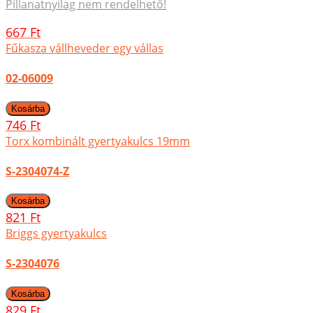
Pillanatnyilag nem rendelhető!
667 Ft
Fűkasza vállheveder egy vállas
02-06009
746 Ft
Torx kombinált gyertyakulcs 19mm
S-2304074-Z
821 Ft
Briggs gyertyakulcs
S-2304076
829 Ft