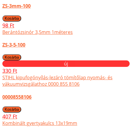
ZS-3mm-100
98 Ft
Berántózsinór 3,5mm 1méteres
ZS-3-5-100
új
330 Ft
STIHL kipufogónyílás-lezáró tömítőlap nyomás- és
vákuumvizsgálathoz 0000 855 8106
00008558106
407 Ft
Kombinált gyertyakulcs 13x19mm