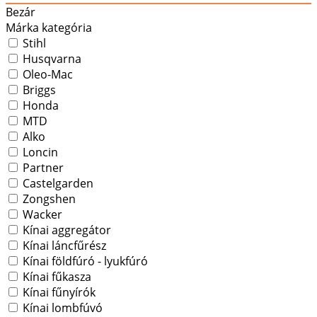
Bezár
Márka kategória
Stihl
Husqvarna
Oleo-Mac
Briggs
Honda
MTD
Alko
Loncin
Partner
Castelgarden
Zongshen
Wacker
Kínai aggregátor
Kínai láncfűrész
Kínai földfúró - lyukfúró
Kínai fűkasza
Kínai fűnyírók
Kínai lombfúvó