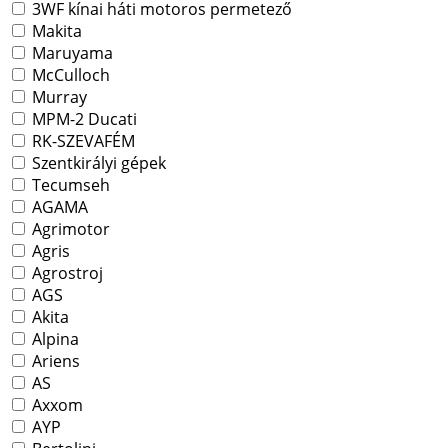
3WF kínai háti motoros permetező
Makita
Maruyama
McCulloch
Murray
MPM-2 Ducati
RK-SZEVAFÉM
Szentkirályi gépek
Tecumseh
AGAMA
Agrimotor
Agris
Agrostroj
AGS
Akita
Alpina
Ariens
AS
Axxom
AYP