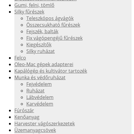
Gumi, felni, tömlő
Silky fűrészek
Teleszkópos ágvágók
Összecsukható fűrészek
Fejszék, balták
Fix vágópengéjű fűrészek
Kiegészítők
Silky ruházat
Felco
Oleo-Mac gépek adapterei
Kapálógép és kultivátor tartozék
Munka és védőruházat
Fejvédelem
Ruházat
Lábvédelem
Karvédelem
Fúrószár
Kenőanyag
Harvester vágószerkezetek
Üzemanyagcsövek