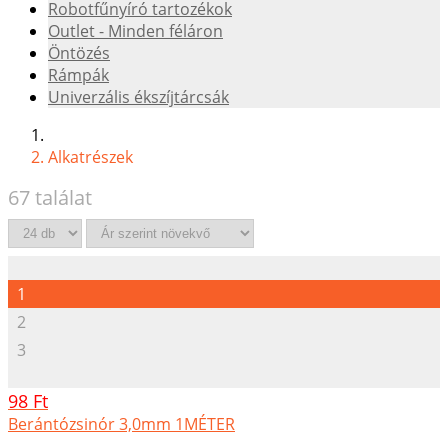
Robotfűnyíró tartozékok
Outlet - Minden féláron
Öntözés
Rámpák
Univerzális ékszíjtárcsák
Alkatrészek
67 találat
1
2
3
98 Ft
Berántózsinór 3,0mm 1MÉTER