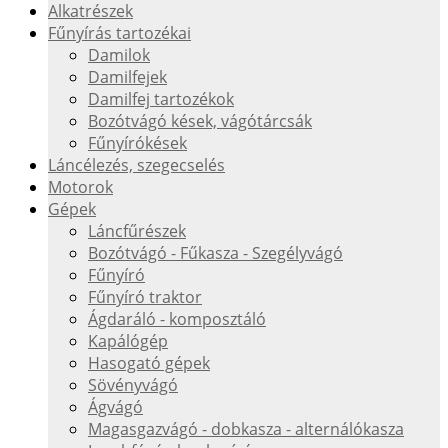
Alkatrészek
Fűnyírás tartozékai
Damilok
Damilfejek
Damilfej tartozékok
Bozótvágó kések, vágótárcsák
Fűnyírókések
Láncélezés, szegecselés
Motorok
Gépek
Láncfűrészek
Bozótvágó - Fűkasza - Szegélyvágó
Fűnyíró
Fűnyíró traktor
Ágdaráló - komposztáló
Kapálógép
Hasogató gépek
Sövényvágó
Ágvágó
Magasgazvágó - dobkasza - alternálókasza