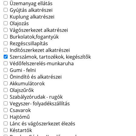
Üzemanyag ellátás
Gyújtás alkatrészei
Kuplung alkatrészei
Olajozás
Vágószerkezet alkatrészei
Burkolatok,fogantyúk
Rezgéscsillapítás
Indítószerkezet alkatrészei
Szerszámok, tartozékok, kiegészítők
Védőfelszerelés-munkaruha
Gumi - felni
Önindító és alkatrészei
Akkumulátorok
Olajszűrők
Szabályzórudak - rugók
Vegyszer- folyadékszállítás
Csavarok
Hajtómű
Lánc és vágószerkezet élezés
Késtartók