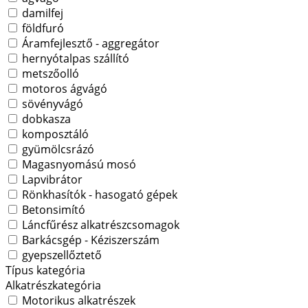
damilfej
földfuró
Áramfejlesztő - aggregátor
hernyótalpas szállító
metszőolló
motoros ágvágó
sövényvágó
dobkasza
komposztáló
gyümölcsrázó
Magasnyomású mosó
Lapvibrátor
Rönkhasítók - hasogató gépek
Betonsimító
Láncfűrész alkatrészcsomagok
Barkácsgép - Kéziszerszám
gyepszellőztető
Típus kategória
Alkatrészkategória
Motorikus alkatrészek