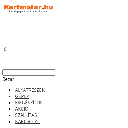
0
Bezár
ALKATRÉSZEK
GÉPEK
KIEGÉSZÍTŐK
AKCIÓ
SZÁLLÍTÁS
KAPCSOLAT