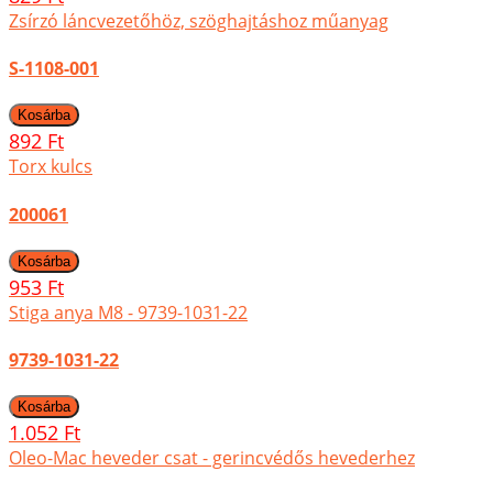
Zsírzó láncvezetőhöz, szöghajtáshoz műanyag
S-1108-001
892 Ft
Torx kulcs
200061
953 Ft
Stiga anya M8 - 9739-1031-22
9739-1031-22
1.052 Ft
Oleo-Mac heveder csat - gerincvédős hevederhez