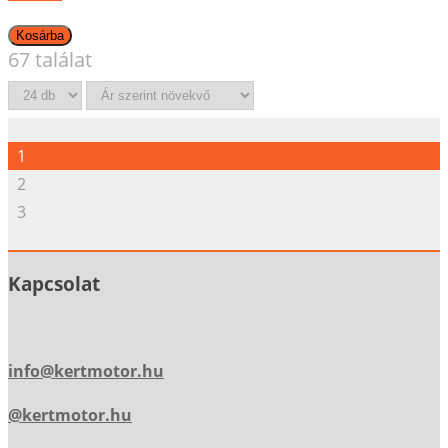
67 találat
1
2
3
Kapcsolat
info@kertmotor.hu
@kertmotor.hu