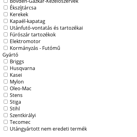
Bovden-Gázkar-Kezelőszervek
Ékszíjtárcsa
Kerekek
Kapaél-kapatag
Utánfutó-vontatás és tartozékai
Fúrószár tartozékok
Elektromotor
Kormányzás - Futómű
Gyártó
Briggs
Husqvarna
Kasei
Mylon
Oleo-Mac
Stens
Stiga
Stihl
Szentkirályi
Tecomec
Utángyártott nem eredeti termék