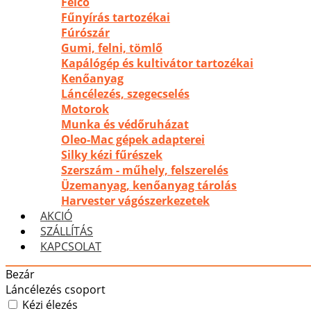
Felco
Fűnyírás tartozékai
Fúrószár
Gumi, felni, tömlő
Kapálógép és kultivátor tartozékai
Kenőanyag
Láncélezés, szegecselés
Motorok
Munka és védőruházat
Oleo-Mac gépek adapterei
Silky kézi fűrészek
Szerszám - műhely, felszerelés
Üzemanyag, kenőanyag tárolás
Harvester vágószerkezetek
AKCIÓ
SZÁLLÍTÁS
KAPCSOLAT
Bezár
Láncélezés csoport
Kézi élezés