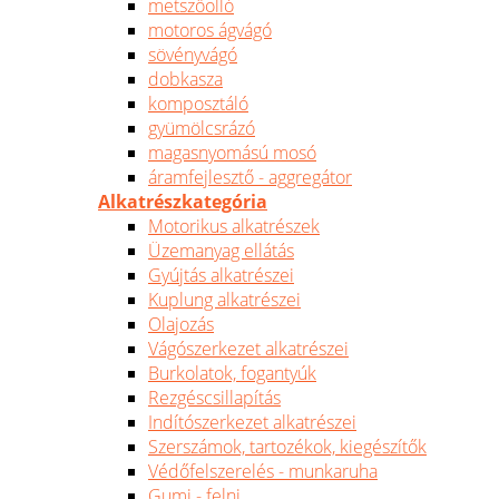
metszőolló
motoros ágvágó
sövényvágó
dobkasza
komposztáló
gyümölcsrázó
magasnyomású mosó
áramfejlesztő - aggregátor
Alkatrészkategória
Motorikus alkatrészek
Üzemanyag ellátás
Gyújtás alkatrészei
Kuplung alkatrészei
Olajozás
Vágószerkezet alkatrészei
Burkolatok, fogantyúk
Rezgéscsillapítás
Indítószerkezet alkatrészei
Szerszámok, tartozékok, kiegészítők
Védőfelszerelés - munkaruha
Gumi - felni