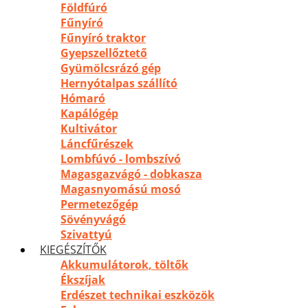
Földfúró
Fűnyíró
Fűnyíró traktor
Gyepszellőztető
Gyümölcsrázó gép
Hernyótalpas szállító
Hómaró
Kapálógép
Kultivátor
Láncfűrészek
Lombfúvó - lombszívó
Magasgazvágó - dobkasza
Magasnyomású mosó
Permetezőgép
Sövényvágó
Szivattyú
KIEGÉSZÍTŐK
Akkumulátorok, töltők
Ékszíjak
Erdészet technikai eszközök