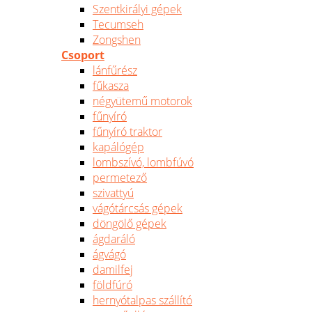
Szentkirályi gépek
Tecumseh
Zongshen
Csoport
lánfűrész
fűkasza
négyütemű motorok
fűnyíró
fűnyíró traktor
kapálógép
lombszívó, lombfúvó
permetező
szivattyú
vágótárcsás gépek
döngölő gépek
ágdaráló
ágvágó
damilfej
földfúró
hernyótalpas szállító