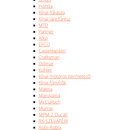
Honda
Kínai fűkasza
Kínai láncfűrész
MTD
Partner
Alko
EFCO
Castelgarden
Craftsman
Dolmar
Kohler
Kínai motoros permetező
Kínai fűnyírők
Makita
Maruyama
McCulloch
Murray
MPM-2 Ducati
RK-SZEVAFÉM
Robi-Robix