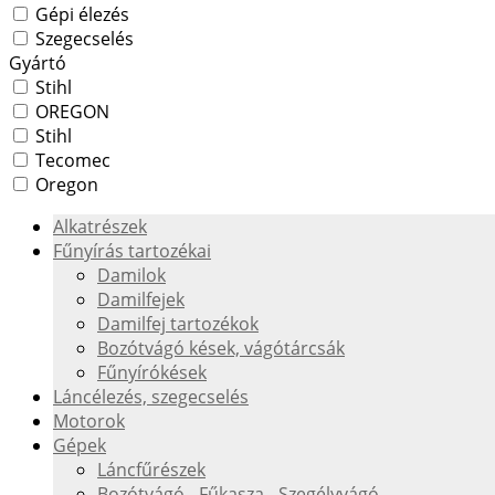
Gépi élezés
Szegecselés
Gyártó
Stihl
OREGON
Stihl
Tecomec
Oregon
Alkatrészek
Fűnyírás tartozékai
Damilok
Damilfejek
Damilfej tartozékok
Bozótvágó kések, vágótárcsák
Fűnyírókések
Láncélezés, szegecselés
Motorok
Gépek
Láncfűrészek
Bozótvágó - Fűkasza - Szegélyvágó