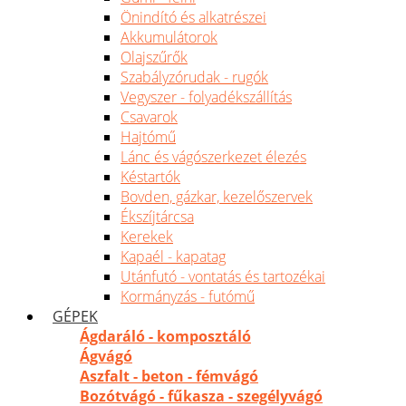
Önindító és alkatrészei
Akkumulátorok
Olajszűrők
Szabályzórudak - rugók
Vegyszer - folyadékszállítás
Csavarok
Hajtómű
Lánc és vágószerkezet élezés
Késtartók
Bovden, gázkar, kezelőszervek
Ékszíjtárcsa
Kerekek
Kapaél - kapatag
Utánfutó - vontatás és tartozékai
Kormányzás - futómű
GÉPEK
Ágdaráló - komposztáló
Ágvágó
Aszfalt - beton - fémvágó
Bozótvágó - fűkasza - szegélyvágó