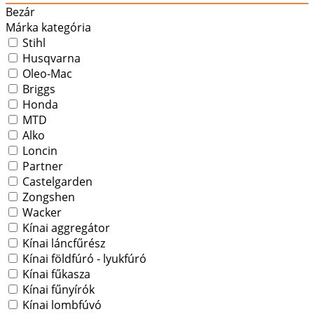
Bezár
Márka kategória
Stihl
Husqvarna
Oleo-Mac
Briggs
Honda
MTD
Alko
Loncin
Partner
Castelgarden
Zongshen
Wacker
Kínai aggregátor
Kínai láncfűrész
Kínai földfúró - lyukfúró
Kínai fűkasza
Kínai fűnyírók
Kínai lombfúvó