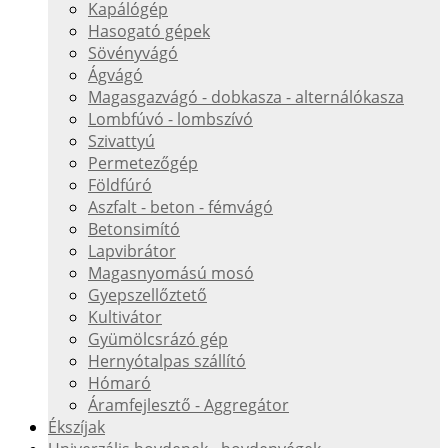
Kapálógép
Hasogató gépek
Sövényvágó
Ágvágó
Magasgazvágó - dobkasza - alternálókasza
Lombfúvó - lombszívó
Szivattyú
Permetezőgép
Földfúró
Aszfalt - beton - fémvágó
Betonsimító
Lapvibrátor
Magasnyomású mosó
Gyepszellőztető
Kultivátor
Gyümölcsrázó gép
Hernyótalpas szállító
Hómaró
Áramfejlesztő - Aggregátor
Ékszíjak