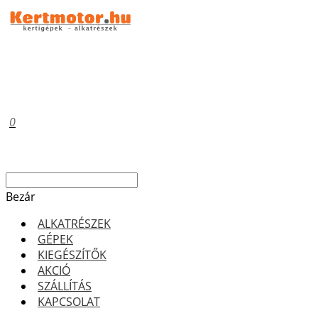
0
Bezár
ALKATRÉSZEK
GÉPEK
KIEGÉSZÍTŐK
AKCIÓ
SZÁLLÍTÁS
KAPCSOLAT