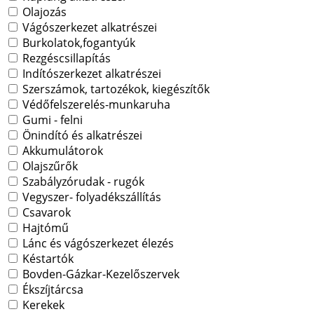
Olajozás
Vágószerkezet alkatrészei
Burkolatok,fogantyúk
Rezgéscsillapítás
Indítószerkezet alkatrészei
Szerszámok, tartozékok, kiegészítők
Védőfelszerelés-munkaruha
Gumi - felni
Önindító és alkatrészei
Akkumulátorok
Olajszűrők
Szabályzórudak - rugók
Vegyszer- folyadékszállítás
Csavarok
Hajtómű
Lánc és vágószerkezet élezés
Késtartók
Bovden-Gázkar-Kezelőszervek
Ékszíjtárcsa
Kerekek