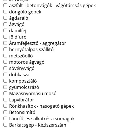
aszfalt - betonvágók - vágótárcsás gépek
döngölő gépek
ágdaráló
ágvágó
damilfej
földfuró
Áramfejlesztő - aggregátor
hernyótalpas szállító
metszőolló
motoros ágvágó
sövényvágó
dobkasza
komposztáló
gyümölcsrázó
Magasnyomású mosó
Lapvibrátor
Rönkhasítók - hasogató gépek
Betonsimító
Láncfűrész alkatrészcsomagok
Barkácsgép - Kéziszerszám