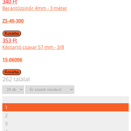
340 Ft
Berántózsinór 4mm - 3 méter
ZS-40-300
353 Ft
Késtartó csavar 57 mm - 3/8
15-06006
262 találat
1
2
3