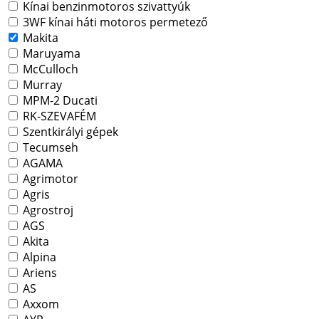
Kínai benzinmotoros szivattyúk
3WF kínai háti motoros permetező
Makita
Maruyama
McCulloch
Murray
MPM-2 Ducati
RK-SZEVAFÉM
Szentkirályi gépek
Tecumseh
AGAMA
Agrimotor
Agris
Agrostroj
AGS
Akita
Alpina
Ariens
AS
Axxom