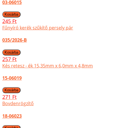
03-06015
245 Ft
Fűnyíró kerék szűkítő persely pár
035/2026-B
257 Ft
Kés retesz - ék 15,35mm x 6,0mm x 4,8mm
15-06019
271 Ft
Bovdenrögzítő
18-06023