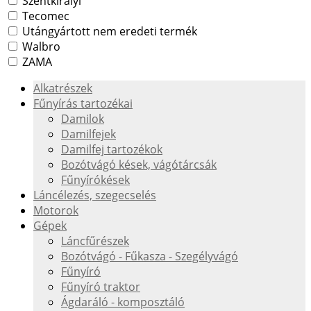
Szentkirályi
Tecomec
Utángyártott nem eredeti termék
Walbro
ZAMA
Alkatrészek
Fűnyírás tartozékai
Damilok
Damilfejek
Damilfej tartozékok
Bozótvágó kések, vágótárcsák
Fűnyírókések
Láncélezés, szegecselés
Motorok
Gépek
Láncfűrészek
Bozótvágó - Fűkasza - Szegélyvágó
Fűnyíró
Fűnyíró traktor
Ágdaráló - komposztáló