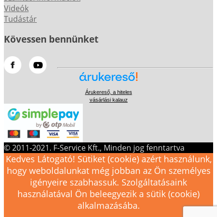
Videók
Tudástár
Kövessen bennünket
Árukereső, a hiteles
vásárlási kalauz
© 2011-2021. F-Service Kft., Minden jog fenntartva
Kedves Látogató! Sütiket (cookie) azért használunk,
hogy weboldalunkat még jobban az Ön személyes
igényeire szabhassuk. Szolgáltatásaink
használatával Ön beleegyezik a sütik (cookie)
alkalmazásába.