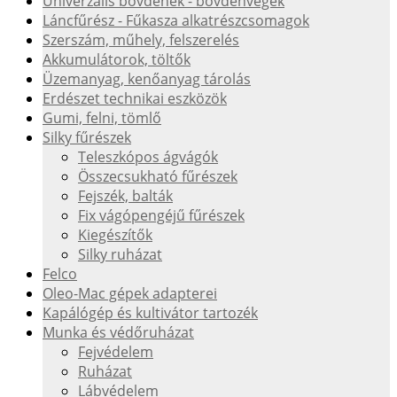
Univerzális bovdenek - bovdenvégek
Láncfűrész - Fűkasza alkatrészcsomagok
Szerszám, műhely, felszerelés
Akkumulátorok, töltők
Üzemanyag, kenőanyag tárolás
Erdészet technikai eszközök
Gumi, felni, tömlő
Silky fűrészek
Teleszkópos ágvágók
Összecsukható fűrészek
Fejszék, balták
Fix vágópengéjű fűrészek
Kiegészítők
Silky ruházat
Felco
Oleo-Mac gépek adapterei
Kapálógép és kultivátor tartozék
Munka és védőruházat
Fejvédelem
Ruházat
Lábvédelem