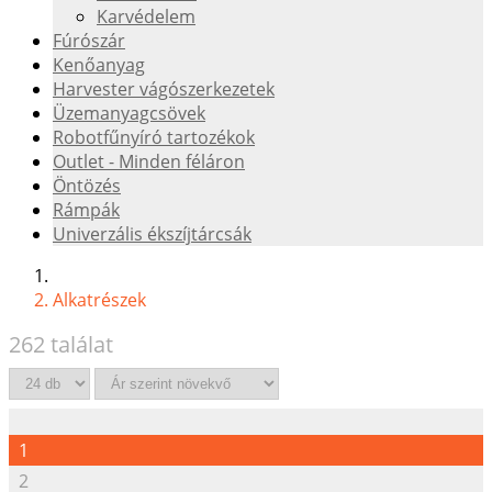
Karvédelem
Fúrószár
Kenőanyag
Harvester vágószerkezetek
Üzemanyagcsövek
Robotfűnyíró tartozékok
Outlet - Minden féláron
Öntözés
Rámpák
Univerzális ékszíjtárcsák
Alkatrészek
262 találat
1
2