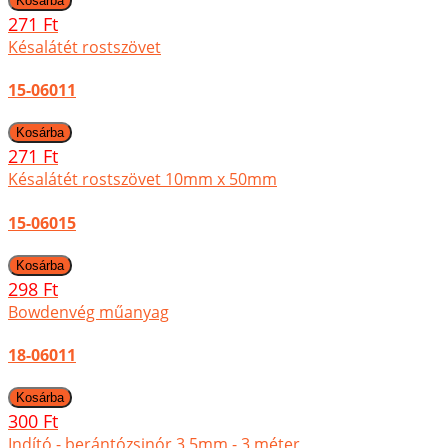
271 Ft
Késalátét rostszövet
15-06011
271 Ft
Késalátét rostszövet 10mm x 50mm
15-06015
298 Ft
Bowdenvég műanyag
18-06011
300 Ft
Indító - berántózsinór 3,5mm - 3 méter