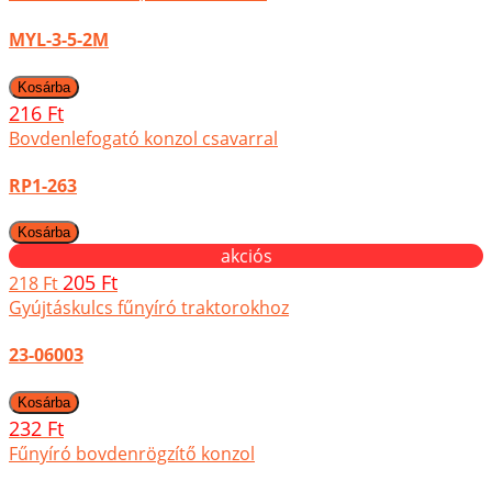
MYL-3-5-2M
216 Ft
Bovdenlefogató konzol csavarral
RP1-263
akciós
205 Ft
218 Ft
Gyújtáskulcs fűnyíró traktorokhoz
23-06003
232 Ft
Fűnyíró bovdenrögzítő konzol