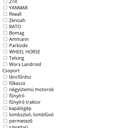
ZTR
YANMAR
Riwall
Zenoah
RATO
Bomag
Ammann
Parkside
WHEEL HORSE
Telsing
Worx Landroid
Csoport
láncfűrész
fűkasza
négyütemü motorok
fűnyíró
fűnyíró traktor
kapálógép
lombszívó, lombfúvó
permetező
szivattyú