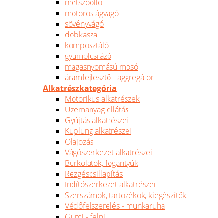
metszőolló
motoros ágvágó
sövényvágó
dobkasza
komposztáló
gyümölcsrázó
magasnyomású mosó
áramfejlesztő - aggregátor
Alkatrészkategória
Motorikus alkatrészek
Üzemanyag ellátás
Gyújtás alkatrészei
Kuplung alkatrészei
Olajozás
Vágószerkezet alkatrészei
Burkolatok, fogantyúk
Rezgéscsillapítás
Indítószerkezet alkatrészei
Szerszámok, tartozékok, kiegészítők
Védőfelszerelés - munkaruha
Gumi - felni