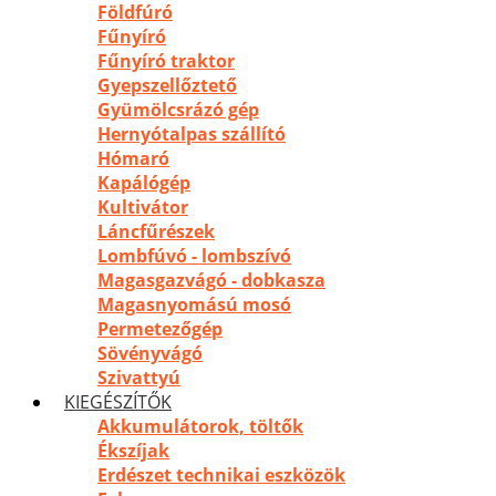
Földfúró
Fűnyíró
Fűnyíró traktor
Gyepszellőztető
Gyümölcsrázó gép
Hernyótalpas szállító
Hómaró
Kapálógép
Kultivátor
Láncfűrészek
Lombfúvó - lombszívó
Magasgazvágó - dobkasza
Magasnyomású mosó
Permetezőgép
Sövényvágó
Szivattyú
KIEGÉSZÍTŐK
Akkumulátorok, töltők
Ékszíjak
Erdészet technikai eszközök