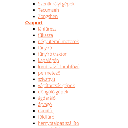
Szentkirályi gépek
Tecumseh
Zongshen
Csoport
lánfűrész
fűkasza
négyütemű motorok
fűnyíró
fűnyíró traktor
kapálógép
lombszívó, lombfúvó
permetező
szivattyú
vágótárcsás gépek
döngölő gépek
ágdaráló
ágvágó
damilfej
földfúró
hernyótalpas szállító