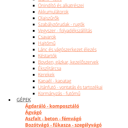
Önindító és alkatrészei
Akkumulátorok
Olajszűrők
Szabályzórudak - rugók
Vegyszer - folyadékszállítás
Csavarok
Hajtómű
Lánc és vágószerkezet élezés
Késtartók
Bovden, gázkar, kezelőszervek
Ékszíjtárcsa
Kerekek
Kapaél - kapatag
Utánfutó - vontatás és tartozékai
Kormányzás - futómű
GÉPEK
Ágdaráló - komposztáló
Ágvágó
Aszfalt - beton - fémvágó
Bozótvágó - fűkasza - szegélyvágó