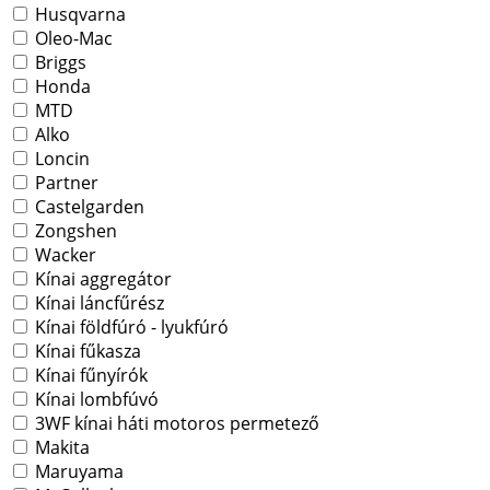
Husqvarna
Oleo-Mac
Briggs
Honda
MTD
Alko
Loncin
Partner
Castelgarden
Zongshen
Wacker
Kínai aggregátor
Kínai láncfűrész
Kínai földfúró - lyukfúró
Kínai fűkasza
Kínai fűnyírók
Kínai lombfúvó
3WF kínai háti motoros permetező
Makita
Maruyama