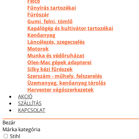
Felco
Fűnyírás tartozékai
Fúrószár
Gumi, felni, tömlő
Kapálógép és kultivátor tartozékai
Kenőanyag
Láncélezés, szegecselés
Motorok
Munka és védőruházat
Oleo-Mac gépek adapterei
Silky kézi fűrészek
Szerszám - műhely, felszerelés
Üzemanyag, kenőanyag tárolás
Harvester vágószerkezetek
AKCIÓ
SZÁLLÍTÁS
KAPCSOLAT
Bezár
Márka kategória
Stihl