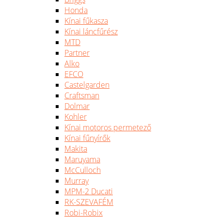
Honda
Kínai fűkasza
Kínai láncfűrész
MTD
Partner
Alko
EFCO
Castelgarden
Craftsman
Dolmar
Kohler
Kínai motoros permetező
Kínai fűnyírők
Makita
Maruyama
McCulloch
Murray
MPM-2 Ducati
RK-SZEVAFÉM
Robi-Robix