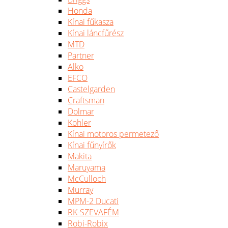
Honda
Kínai fűkasza
Kínai láncfűrész
MTD
Partner
Alko
EFCO
Castelgarden
Craftsman
Dolmar
Kohler
Kínai motoros permetező
Kínai fűnyírők
Makita
Maruyama
McCulloch
Murray
MPM-2 Ducati
RK-SZEVAFÉM
Robi-Robix