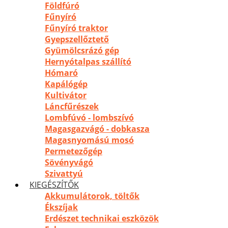
Földfúró
Fűnyíró
Fűnyíró traktor
Gyepszellőztető
Gyümölcsrázó gép
Hernyótalpas szállító
Hómaró
Kapálógép
Kultivátor
Láncfűrészek
Lombfúvó - lombszívó
Magasgazvágó - dobkasza
Magasnyomású mosó
Permetezőgép
Sövényvágó
Szivattyú
KIEGÉSZÍTŐK
Akkumulátorok, töltők
Ékszíjak
Erdészet technikai eszközök