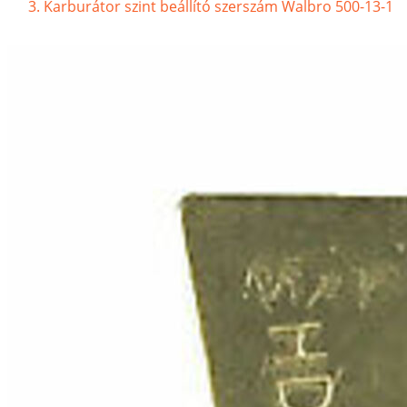
Karburátor szint beállító szerszám Walbro 500-13-1