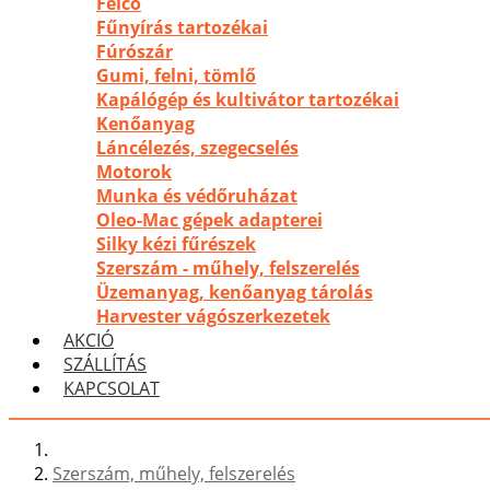
Felco
Fűnyírás tartozékai
Fúrószár
Gumi, felni, tömlő
Kapálógép és kultivátor tartozékai
Kenőanyag
Láncélezés, szegecselés
Motorok
Munka és védőruházat
Oleo-Mac gépek adapterei
Silky kézi fűrészek
Szerszám - műhely, felszerelés
Üzemanyag, kenőanyag tárolás
Harvester vágószerkezetek
AKCIÓ
SZÁLLÍTÁS
KAPCSOLAT
Szerszám, műhely, felszerelés