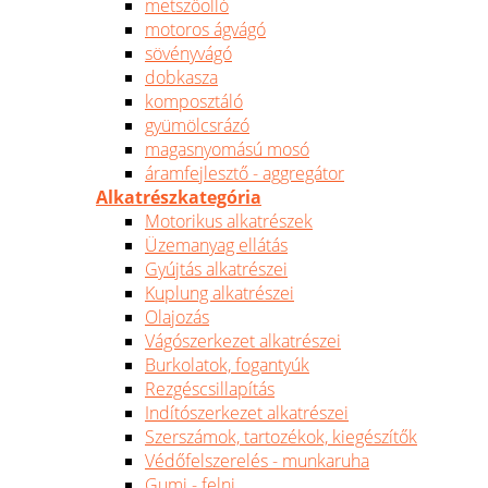
metszőolló
motoros ágvágó
sövényvágó
dobkasza
komposztáló
gyümölcsrázó
magasnyomású mosó
áramfejlesztő - aggregátor
Alkatrészkategória
Motorikus alkatrészek
Üzemanyag ellátás
Gyújtás alkatrészei
Kuplung alkatrészei
Olajozás
Vágószerkezet alkatrészei
Burkolatok, fogantyúk
Rezgéscsillapítás
Indítószerkezet alkatrészei
Szerszámok, tartozékok, kiegészítők
Védőfelszerelés - munkaruha
Gumi - felni