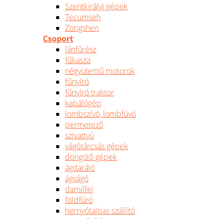
Szentkirályi gépek
Tecumseh
Zongshen
Csoport
lánfűrész
fűkasza
négyütemű motorok
fűnyíró
fűnyíró traktor
kapálógép
lombszívó, lombfúvó
permetező
szivattyú
vágótárcsás gépek
döngölő gépek
ágdaráló
ágvágó
damilfej
földfúró
hernyótalpas szállító