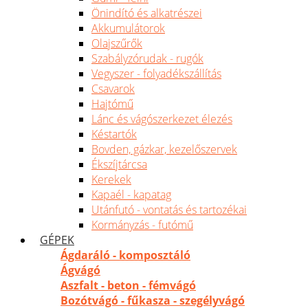
Önindító és alkatrészei
Akkumulátorok
Olajszűrők
Szabályzórudak - rugók
Vegyszer - folyadékszállítás
Csavarok
Hajtómű
Lánc és vágószerkezet élezés
Késtartók
Bovden, gázkar, kezelőszervek
Ékszíjtárcsa
Kerekek
Kapaél - kapatag
Utánfutó - vontatás és tartozékai
Kormányzás - futómű
GÉPEK
Ágdaráló - komposztáló
Ágvágó
Aszfalt - beton - fémvágó
Bozótvágó - fűkasza - szegélyvágó