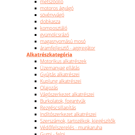
metszőolló
motoros ágvágó
sövényvágó
dobkasza
komposztáló
gyümölcsrázó
magasnyomású mosó
áramfejlesztő - aggregátor
Alkatrészkategória
Motorikus alkatrészek
Üzemanyag ellátás
Gyújtás alkatrészei
Kuplung alkatrészei
Olajozás
Vágószerkezet alkatrészei
Burkolatok, fogantyúk
Rezgéscsillapítás
Indítószerkezet alkatrészei
Szerszámok, tartozékok, kiegészítők
Védőfelszerelés - munkaruha
Gumi - felni