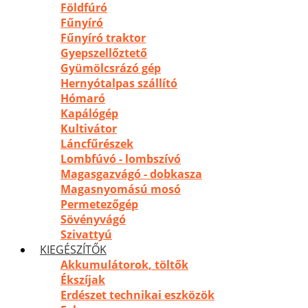
Földfúró
Fűnyíró
Fűnyíró traktor
Gyepszellőztető
Gyümölcsrázó gép
Hernyótalpas szállító
Hómaró
Kapálógép
Kultivátor
Láncfűrészek
Lombfúvó - lombszívó
Magasgazvágó - dobkasza
Magasnyomású mosó
Permetezőgép
Sövényvágó
Szivattyú
KIEGÉSZÍTŐK
Akkumulátorok, töltők
Ékszíjak
Erdészet technikai eszközök