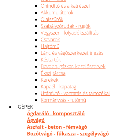
Önindító és alkatrészei
Akkumulátorok
Olajszűrők
Szabályzórudak - rugók
Vegyszer - folyadékszállítás
Csavarok
Hajtómű
Lánc és vágószerkezet élezés
Késtartók
Bovden, gázkar, kezelőszervek
Ékszíjtárcsa
Kerekek
Kapaél - kapatag
Utánfutó - vontatás és tartozékai
Kormányzás - futómű
GÉPEK
Ágdaráló - komposztáló
Ágvágó
Aszfalt - beton - fémvágó
Bozótvágó - fűkasza - szegélyvágó