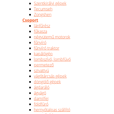
Szentkirályi gépek
Tecumseh
Zongshen
Csoport
lánfűrész
fűkasza
négyütemű motorok
fűnyíró
fűnyíró traktor
kapálógép
lombszívó, lombfúvó
permetező
szivattyú
vágótárcsás gépek
döngölő gépek
ágdaráló
ágvágó
damilfej
földfúró
hernyótalpas szállító