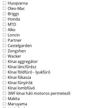
Husqvarna
Oleo-Mac
Briggs
Honda
MTD
Alko
Loncin
Partner
Castelgarden
Zongshen
Wacker
Kínai aggregátor
Kínai láncfűrész
Kínai földfúró - lyukfúró
Kínai fűkasza
Kínai fűnyírók
Kínai lombfúvó
3WF kínai háti motoros permetező
Makita
Maruyama