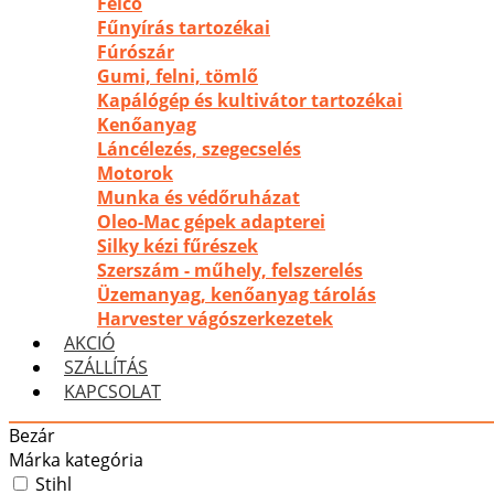
Felco
Fűnyírás tartozékai
Fúrószár
Gumi, felni, tömlő
Kapálógép és kultivátor tartozékai
Kenőanyag
Láncélezés, szegecselés
Motorok
Munka és védőruházat
Oleo-Mac gépek adapterei
Silky kézi fűrészek
Szerszám - műhely, felszerelés
Üzemanyag, kenőanyag tárolás
Harvester vágószerkezetek
AKCIÓ
SZÁLLÍTÁS
KAPCSOLAT
Bezár
Márka kategória
Stihl