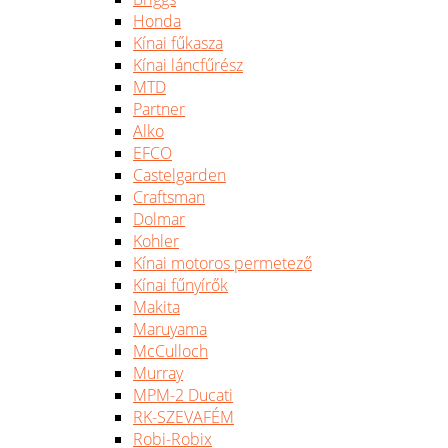
Honda
Kínai fűkasza
Kínai láncfűrész
MTD
Partner
Alko
EFCO
Castelgarden
Craftsman
Dolmar
Kohler
Kínai motoros permetező
Kínai fűnyírők
Makita
Maruyama
McCulloch
Murray
MPM-2 Ducati
RK-SZEVAFÉM
Robi-Robix