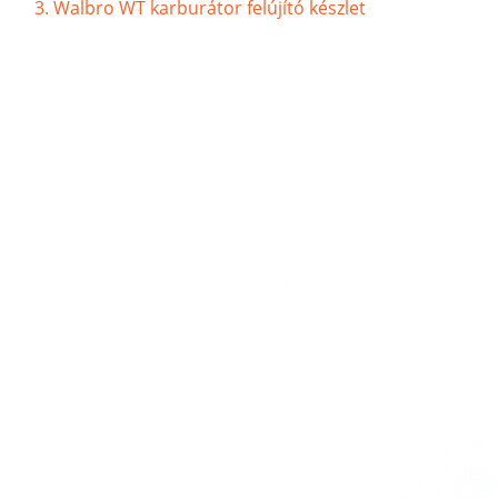
Walbro WT karburátor felújító készlet