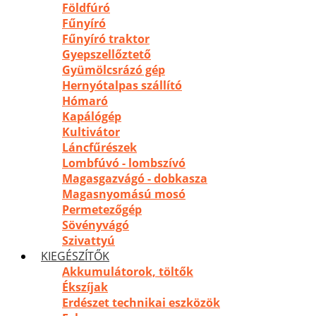
Földfúró
Fűnyíró
Fűnyíró traktor
Gyepszellőztető
Gyümölcsrázó gép
Hernyótalpas szállító
Hómaró
Kapálógép
Kultivátor
Láncfűrészek
Lombfúvó - lombszívó
Magasgazvágó - dobkasza
Magasnyomású mosó
Permetezőgép
Sövényvágó
Szivattyú
KIEGÉSZÍTŐK
Akkumulátorok, töltők
Ékszíjak
Erdészet technikai eszközök