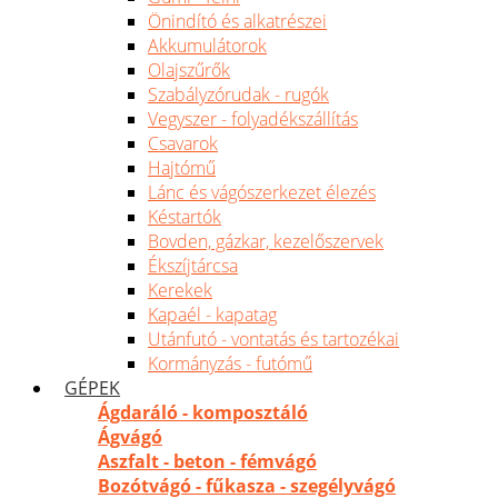
Önindító és alkatrészei
Akkumulátorok
Olajszűrők
Szabályzórudak - rugók
Vegyszer - folyadékszállítás
Csavarok
Hajtómű
Lánc és vágószerkezet élezés
Késtartók
Bovden, gázkar, kezelőszervek
Ékszíjtárcsa
Kerekek
Kapaél - kapatag
Utánfutó - vontatás és tartozékai
Kormányzás - futómű
GÉPEK
Ágdaráló - komposztáló
Ágvágó
Aszfalt - beton - fémvágó
Bozótvágó - fűkasza - szegélyvágó