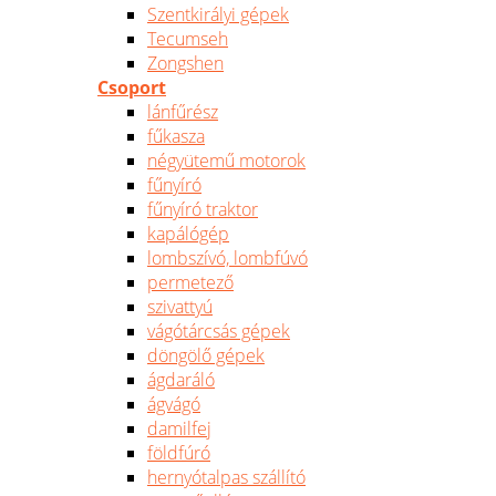
Szentkirályi gépek
Tecumseh
Zongshen
Csoport
lánfűrész
fűkasza
négyütemű motorok
fűnyíró
fűnyíró traktor
kapálógép
lombszívó, lombfúvó
permetező
szivattyú
vágótárcsás gépek
döngölő gépek
ágdaráló
ágvágó
damilfej
földfúró
hernyótalpas szállító