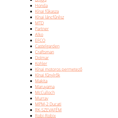
Honda
Kínai fűkasza
Kínai láncfűrész
MTD
Partner
Alko
EFCO
Castelgarden
Craftsman
Dolmar
Kohler
Kínai motoros permetező
Kínai fűnyírők
Makita
Maruyama
McCulloch
Murray
MPM-2 Ducati
RK-SZEVAFÉM
Robi-Robix