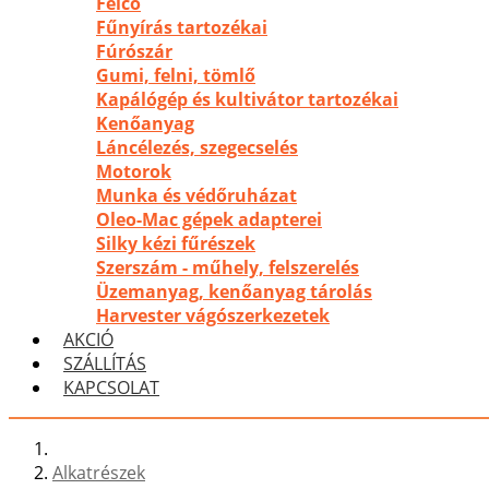
Felco
Fűnyírás tartozékai
Fúrószár
Gumi, felni, tömlő
Kapálógép és kultivátor tartozékai
Kenőanyag
Láncélezés, szegecselés
Motorok
Munka és védőruházat
Oleo-Mac gépek adapterei
Silky kézi fűrészek
Szerszám - műhely, felszerelés
Üzemanyag, kenőanyag tárolás
Harvester vágószerkezetek
AKCIÓ
SZÁLLÍTÁS
KAPCSOLAT
Alkatrészek