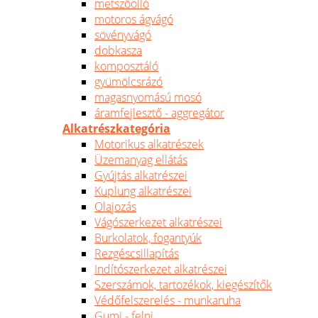
metszőolló
motoros ágvágó
sövényvágó
dobkasza
komposztáló
gyümölcsrázó
magasnyomású mosó
áramfejlesztő - aggregátor
Alkatrészkategória
Motorikus alkatrészek
Üzemanyag ellátás
Gyújtás alkatrészei
Kuplung alkatrészei
Olajozás
Vágószerkezet alkatrészei
Burkolatok, fogantyúk
Rezgéscsillapítás
Indítószerkezet alkatrészei
Szerszámok, tartozékok, kiegészítők
Védőfelszerelés - munkaruha
Gumi - felni