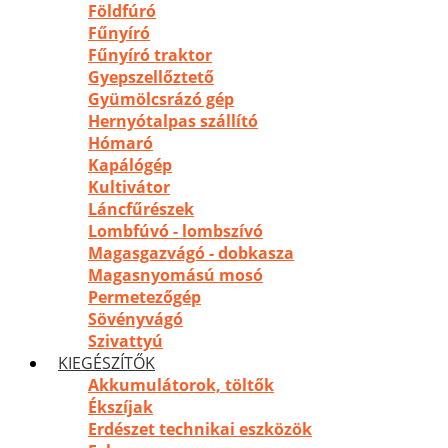
Földfúró
Fűnyíró
Fűnyíró traktor
Gyepszellőztető
Gyümölcsrázó gép
Hernyótalpas szállító
Hómaró
Kapálógép
Kultivátor
Láncfűrészek
Lombfúvó - lombszívó
Magasgazvágó - dobkasza
Magasnyomású mosó
Permetezőgép
Sövényvágó
Szivattyú
KIEGÉSZÍTŐK
Akkumulátorok, töltők
Ékszíjak
Erdészet technikai eszközök