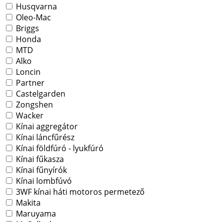
Husqvarna
Oleo-Mac
Briggs
Honda
MTD
Alko
Loncin
Partner
Castelgarden
Zongshen
Wacker
Kínai aggregátor
Kínai láncfűrész
Kínai földfúró - lyukfúró
Kínai fűkasza
Kínai fűnyírók
Kínai lombfúvó
3WF kínai háti motoros permetező
Makita
Maruyama