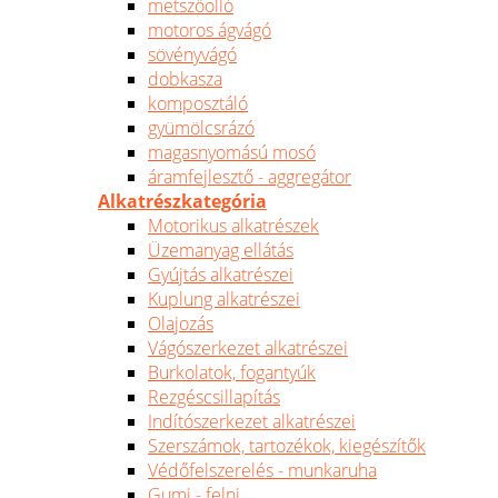
metszőolló
motoros ágvágó
sövényvágó
dobkasza
komposztáló
gyümölcsrázó
magasnyomású mosó
áramfejlesztő - aggregátor
Alkatrészkategória
Motorikus alkatrészek
Üzemanyag ellátás
Gyújtás alkatrészei
Kuplung alkatrészei
Olajozás
Vágószerkezet alkatrészei
Burkolatok, fogantyúk
Rezgéscsillapítás
Indítószerkezet alkatrészei
Szerszámok, tartozékok, kiegészítők
Védőfelszerelés - munkaruha
Gumi - felni