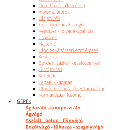
Önindító és alkatrészei
Akkumulátorok
Olajszűrők
Szabályzórudak - rugók
Vegyszer - folyadékszállítás
Csavarok
Hajtómű
Lánc és vágószerkezet élezés
Késtartók
Bovden, gázkar, kezelőszervek
Ékszíjtárcsa
Kerekek
Kapaél - kapatag
Utánfutó - vontatás és tartozékai
Kormányzás - futómű
GÉPEK
Ágdaráló - komposztáló
Ágvágó
Aszfalt - beton - fémvágó
Bozótvágó - fűkasza - szegélyvágó