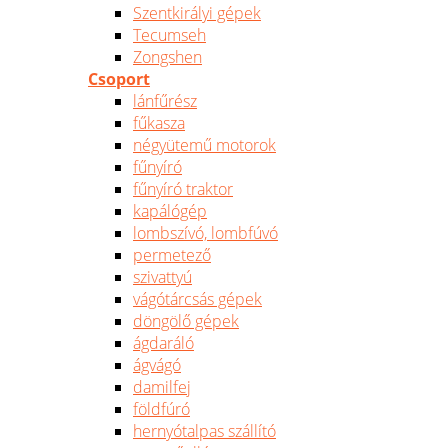
Szentkirályi gépek
Tecumseh
Zongshen
Csoport
lánfűrész
fűkasza
négyütemű motorok
fűnyíró
fűnyíró traktor
kapálógép
lombszívó, lombfúvó
permetező
szivattyú
vágótárcsás gépek
döngölő gépek
ágdaráló
ágvágó
damilfej
földfúró
hernyótalpas szállító