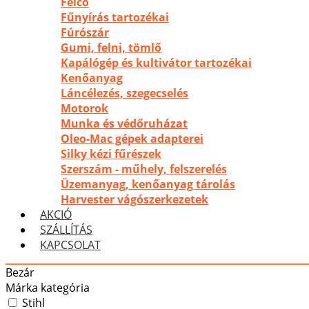
Felco
Fűnyírás tartozékai
Fúrószár
Gumi, felni, tömlő
Kapálógép és kultivátor tartozékai
Kenőanyag
Láncélezés, szegecselés
Motorok
Munka és védőruházat
Oleo-Mac gépek adapterei
Silky kézi fűrészek
Szerszám - műhely, felszerelés
Üzemanyag, kenőanyag tárolás
Harvester vágószerkezetek
AKCIÓ
SZÁLLÍTÁS
KAPCSOLAT
Bezár
Márka kategória
Stihl