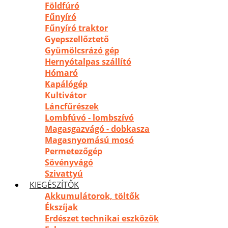
Földfúró
Fűnyíró
Fűnyíró traktor
Gyepszellőztető
Gyümölcsrázó gép
Hernyótalpas szállító
Hómaró
Kapálógép
Kultivátor
Láncfűrészek
Lombfúvó - lombszívó
Magasgazvágó - dobkasza
Magasnyomású mosó
Permetezőgép
Sövényvágó
Szivattyú
KIEGÉSZÍTŐK
Akkumulátorok, töltők
Ékszíjak
Erdészet technikai eszközök