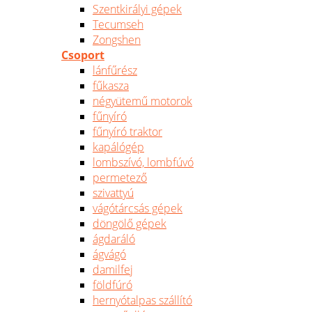
Szentkirályi gépek
Tecumseh
Zongshen
Csoport
lánfűrész
fűkasza
négyütemű motorok
fűnyíró
fűnyíró traktor
kapálógép
lombszívó, lombfúvó
permetező
szivattyú
vágótárcsás gépek
döngölő gépek
ágdaráló
ágvágó
damilfej
földfúró
hernyótalpas szállító