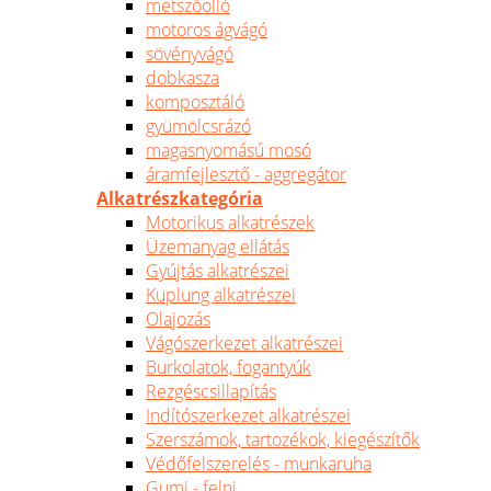
metszőolló
motoros ágvágó
sövényvágó
dobkasza
komposztáló
gyümölcsrázó
magasnyomású mosó
áramfejlesztő - aggregátor
Alkatrészkategória
Motorikus alkatrészek
Üzemanyag ellátás
Gyújtás alkatrészei
Kuplung alkatrészei
Olajozás
Vágószerkezet alkatrészei
Burkolatok, fogantyúk
Rezgéscsillapítás
Indítószerkezet alkatrészei
Szerszámok, tartozékok, kiegészítők
Védőfelszerelés - munkaruha
Gumi - felni