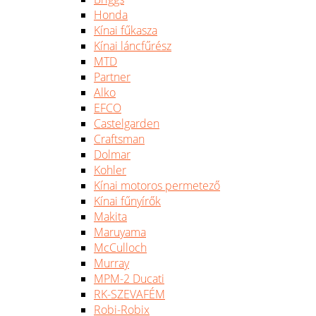
Honda
Kínai fűkasza
Kínai láncfűrész
MTD
Partner
Alko
EFCO
Castelgarden
Craftsman
Dolmar
Kohler
Kínai motoros permetező
Kínai fűnyírők
Makita
Maruyama
McCulloch
Murray
MPM-2 Ducati
RK-SZEVAFÉM
Robi-Robix