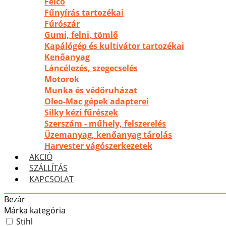
Felco
Fűnyírás tartozékai
Fúrószár
Gumi, felni, tömlő
Kapálógép és kultivátor tartozékai
Kenőanyag
Láncélezés, szegecselés
Motorok
Munka és védőruházat
Oleo-Mac gépek adapterei
Silky kézi fűrészek
Szerszám - műhely, felszerelés
Üzemanyag, kenőanyag tárolás
Harvester vágószerkezetek
AKCIÓ
SZÁLLÍTÁS
KAPCSOLAT
Bezár
Márka kategória
Stihl