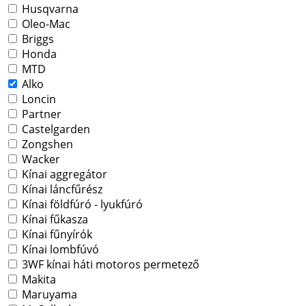
Husqvarna
Oleo-Mac
Briggs
Honda
MTD
Alko
Loncin
Partner
Castelgarden
Zongshen
Wacker
Kínai aggregátor
Kínai láncfűrész
Kínai földfúró - lyukfúró
Kínai fűkasza
Kínai fűnyírók
Kínai lombfúvó
3WF kínai háti motoros permetező
Makita
Maruyama