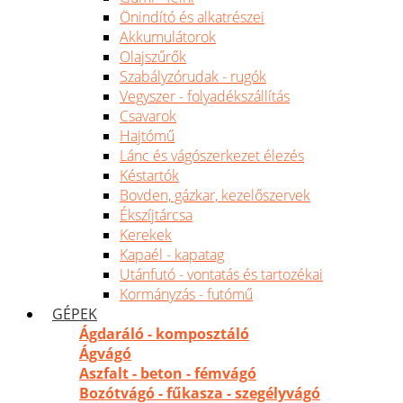
Önindító és alkatrészei
Akkumulátorok
Olajszűrők
Szabályzórudak - rugók
Vegyszer - folyadékszállítás
Csavarok
Hajtómű
Lánc és vágószerkezet élezés
Késtartók
Bovden, gázkar, kezelőszervek
Ékszíjtárcsa
Kerekek
Kapaél - kapatag
Utánfutó - vontatás és tartozékai
Kormányzás - futómű
GÉPEK
Ágdaráló - komposztáló
Ágvágó
Aszfalt - beton - fémvágó
Bozótvágó - fűkasza - szegélyvágó