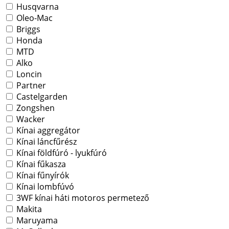
Husqvarna
Oleo-Mac
Briggs
Honda
MTD
Alko
Loncin
Partner
Castelgarden
Zongshen
Wacker
Kínai aggregátor
Kínai láncfűrész
Kínai földfúró - lyukfúró
Kínai fűkasza
Kínai fűnyírók
Kínai lombfúvó
3WF kínai háti motoros permetező
Makita
Maruyama