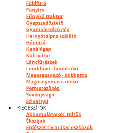
Földfúró
Fűnyíró
Fűnyíró traktor
Gyepszellőztető
Gyümölcsrázó gép
Hernyótalpas szállító
Hómaró
Kapálógép
Kultivátor
Láncfűrészek
Lombfúvó - lombszívó
Magasgazvágó - dobkasza
Magasnyomású mosó
Permetezőgép
Sövényvágó
Szivattyú
KIEGÉSZÍTŐK
Akkumulátorok, töltők
Ékszíjak
Erdészet technikai eszközök