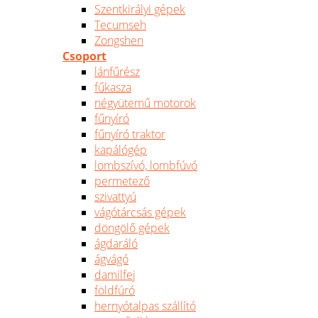
Szentkirályi gépek
Tecumseh
Zongshen
Csoport
lánfűrész
fűkasza
négyütemű motorok
fűnyíró
fűnyíró traktor
kapálógép
lombszívó, lombfúvó
permetező
szivattyú
vágótárcsás gépek
döngölő gépek
ágdaráló
ágvágó
damilfej
földfúró
hernyótalpas szállító