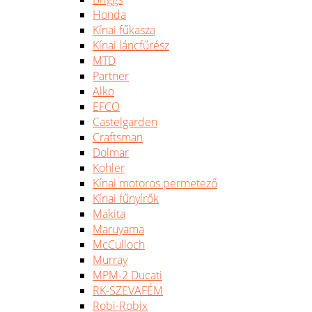
Honda
Kínai fűkasza
Kínai láncfűrész
MTD
Partner
Alko
EFCO
Castelgarden
Craftsman
Dolmar
Kohler
Kínai motoros permetező
Kínai fűnyírők
Makita
Maruyama
McCulloch
Murray
MPM-2 Ducati
RK-SZEVAFÉM
Robi-Robix