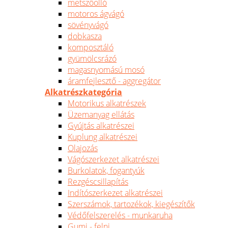
metszőolló
motoros ágvágó
sövényvágó
dobkasza
komposztáló
gyümölcsrázó
magasnyomású mosó
áramfejlesztő - aggregátor
Alkatrészkategória
Motorikus alkatrészek
Üzemanyag ellátás
Gyújtás alkatrészei
Kuplung alkatrészei
Olajozás
Vágószerkezet alkatrészei
Burkolatok, fogantyúk
Rezgéscsillapítás
Indítószerkezet alkatrészei
Szerszámok, tartozékok, kiegészítők
Védőfelszerelés - munkaruha
Gumi - felni