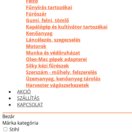
Felco
Fűnyírás tartozékai
Fúrószár
Gumi, felni, tömlő
Kapálógép és kultivátor tartozékai
Kenőanyag
Láncélezés, szegecselés
Motorok
Munka és védőruházat
Oleo-Mac gépek adapterei
Silky kézi fűrészek
Szerszám - műhely, felszerelés
Üzemanyag, kenőanyag tárolás
Harvester vágószerkezetek
AKCIÓ
SZÁLLÍTÁS
KAPCSOLAT
Bezár
Márka kategória
Stihl