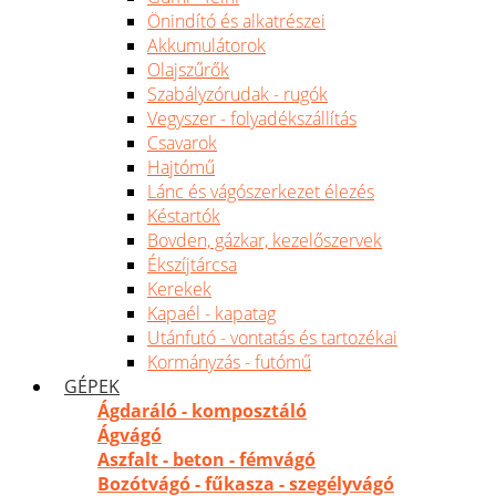
Önindító és alkatrészei
Akkumulátorok
Olajszűrők
Szabályzórudak - rugók
Vegyszer - folyadékszállítás
Csavarok
Hajtómű
Lánc és vágószerkezet élezés
Késtartók
Bovden, gázkar, kezelőszervek
Ékszíjtárcsa
Kerekek
Kapaél - kapatag
Utánfutó - vontatás és tartozékai
Kormányzás - futómű
GÉPEK
Ágdaráló - komposztáló
Ágvágó
Aszfalt - beton - fémvágó
Bozótvágó - fűkasza - szegélyvágó