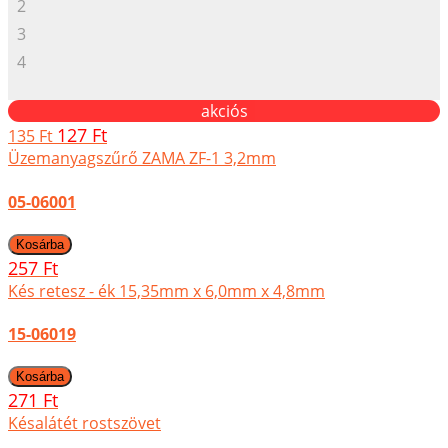
2
3
4
akciós
127 Ft
135 Ft
Üzemanyagszűrő ZAMA ZF-1 3,2mm
05-06001
257 Ft
Kés retesz - ék 15,35mm x 6,0mm x 4,8mm
15-06019
271 Ft
Késalátét rostszövet