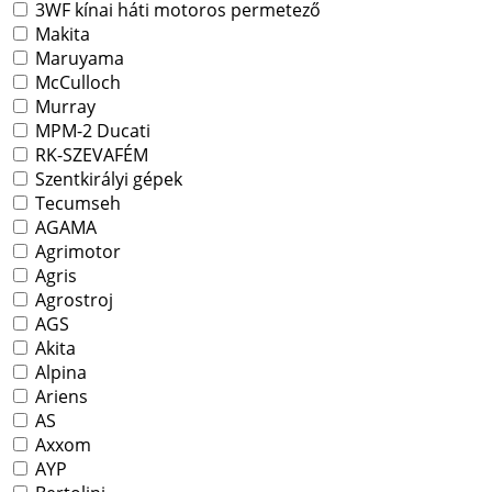
3WF kínai háti motoros permetező
Makita
Maruyama
McCulloch
Murray
MPM-2 Ducati
RK-SZEVAFÉM
Szentkirályi gépek
Tecumseh
AGAMA
Agrimotor
Agris
Agrostroj
AGS
Akita
Alpina
Ariens
AS
Axxom
AYP