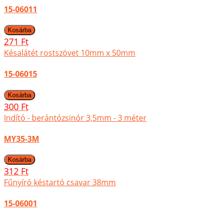
15-06011
271 Ft
Késalátét rostszövet 10mm x 50mm
15-06015
300 Ft
Indító - berántózsinór 3,5mm - 3 méter
MY35-3M
312 Ft
Fűnyíró késtartó csavar 38mm
15-06001