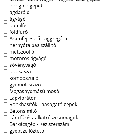
döngölő gépek
ágdaráló
ágvágó
damilfej
földfuró
Áramfejlesztő - aggregátor
hernyótalpas szállító
metszőolló
motoros ágvágó
sövényvágó
dobkasza
komposztáló
gyümölcsrázó
Magasnyomású mosó
Lapvibrátor
Rönkhasítók - hasogató gépek
Betonsimító
Láncfűrész alkatrészcsomagok
Barkácsgép - Kéziszerszám
gyepszellőztető