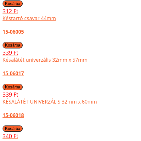
312 Ft
Késtartó csavar 44mm
15-06005
339 Ft
Késalátét univerzális 32mm x 57mm
15-06017
339 Ft
KÉSALÁTÉT UNIVERZÁLIS 32mm x 60mm
15-06018
340 Ft