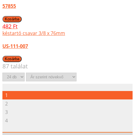
57855
482 Ft
késtartó csavar 3/8 x 76mm
US-111-007
87 találat
1
2
3
4