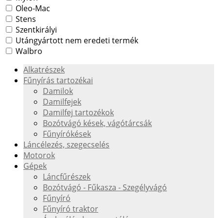
Oleo-Mac
Stens
Szentkirályi
Utángyártott nem eredeti termék
Walbro
Alkatrészek
Fűnyírás tartozékai
Damilok
Damilfejek
Damilfej tartozékok
Bozótvágó kések, vágótárcsák
Fűnyírókések
Láncélezés, szegecselés
Motorok
Gépek
Láncfűrészek
Bozótvágó - Fűkasza - Szegélyvágó
Fűnyíró
Fűnyíró traktor