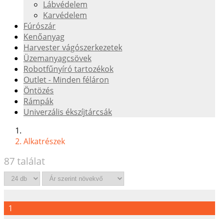
Lábvédelem
Karvédelem
Fúrószár
Kenőanyag
Harvester vágószerkezetek
Üzemanyagcsövek
Robotfűnyíró tartozékok
Outlet - Minden féláron
Öntözés
Rámpák
Univerzális ékszíjtárcsák
Alkatrészek
87 találat
1