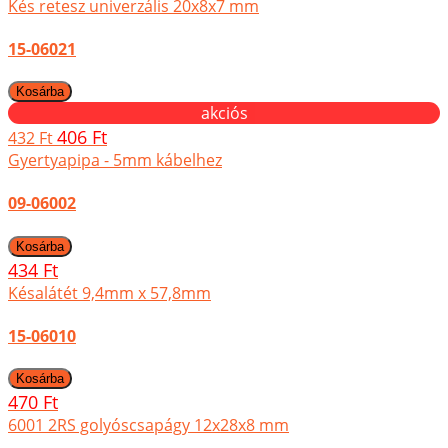
Kés retesz univerzális 20x8x7 mm
15-06021
akciós
406 Ft
432 Ft
Gyertyapipa - 5mm kábelhez
09-06002
434 Ft
Késalátét 9,4mm x 57,8mm
15-06010
470 Ft
6001 2RS golyóscsapágy 12x28x8 mm