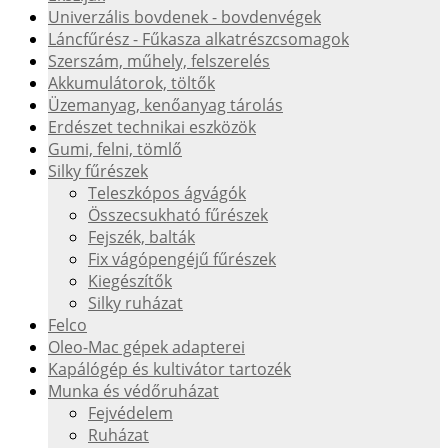
Univerzális bovdenek - bovdenvégek
Láncfűrész - Fűkasza alkatrészcsomagok
Szerszám, műhely, felszerelés
Akkumulátorok, töltők
Üzemanyag, kenőanyag tárolás
Erdészet technikai eszközök
Gumi, felni, tömlő
Silky fűrészek
Teleszkópos ágvágók
Összecsukható fűrészek
Fejszék, balták
Fix vágópengéjű fűrészek
Kiegészítők
Silky ruházat
Felco
Oleo-Mac gépek adapterei
Kapálógép és kultivátor tartozék
Munka és védőruházat
Fejvédelem
Ruházat