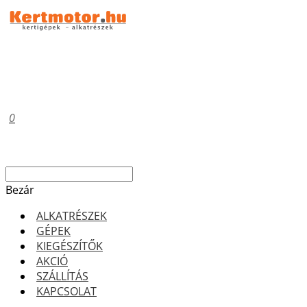
0
Bezár
ALKATRÉSZEK
GÉPEK
KIEGÉSZÍTŐK
AKCIÓ
SZÁLLÍTÁS
KAPCSOLAT