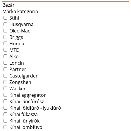
Bezár
Márka kategória
Stihl
Husqvarna
Oleo-Mac
Briggs
Honda
MTD
Alko
Loncin
Partner
Castelgarden
Zongshen
Wacker
Kínai aggregátor
Kínai láncfűrész
Kínai földfúró - lyukfúró
Kínai fűkasza
Kínai fűnyírók
Kínai lombfúvó