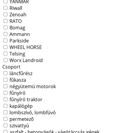
YANMAR
Riwall
Zenoah
RATO
Bomag
Ammann
Parkside
WHEEL HORSE
Telsing
Worx Landroid
Csoport
láncfűrész
fűkasza
négyütemü motorok
fűnyíró
fűnyíró traktor
kapálógép
lombszívó, lombfúvó
permetező
szivattyú
aszfalt - betonvágók - vágótárcsás gépek