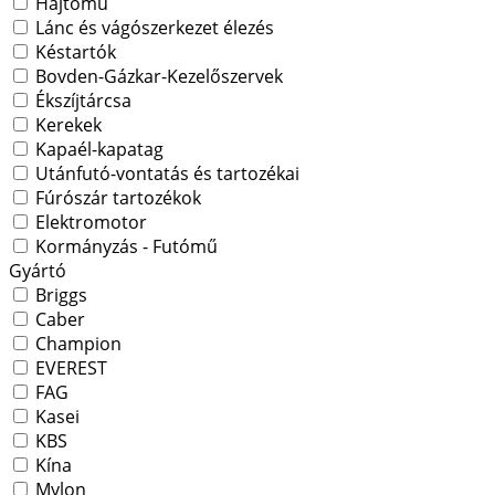
Hajtómű
Lánc és vágószerkezet élezés
Késtartók
Bovden-Gázkar-Kezelőszervek
Ékszíjtárcsa
Kerekek
Kapaél-kapatag
Utánfutó-vontatás és tartozékai
Fúrószár tartozékok
Elektromotor
Kormányzás - Futómű
Gyártó
Briggs
Caber
Champion
EVEREST
FAG
Kasei
KBS
Kína
Mylon