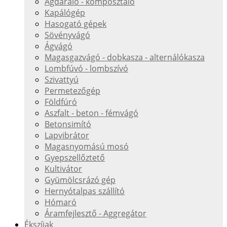
Ágdaráló - komposztáló
Kapálógép
Hasogató gépek
Sövényvágó
Ágvágó
Magasgazvágó - dobkasza - alternálókasza
Lombfúvó - lombszívó
Szivattyú
Permetezőgép
Földfúró
Aszfalt - beton - fémvágó
Betonsimító
Lapvibrátor
Magasnyomású mosó
Gyepszellőztető
Kultivátor
Gyümölcsrázó gép
Hernyótalpas szállító
Hómaró
Áramfejlesztő - Aggregátor
Ékszíjak