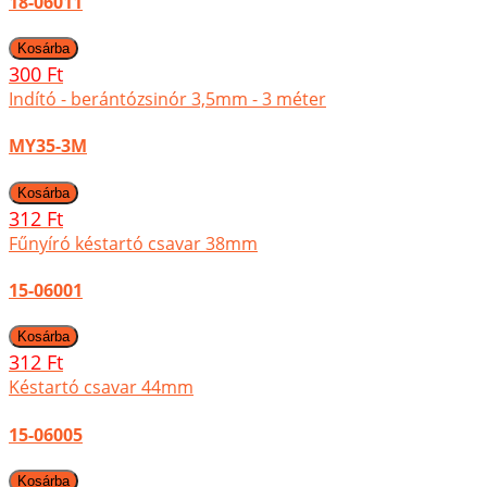
18-06011
300 Ft
Indító - berántózsinór 3,5mm - 3 méter
MY35-3M
312 Ft
Fűnyíró késtartó csavar 38mm
15-06001
312 Ft
Késtartó csavar 44mm
15-06005