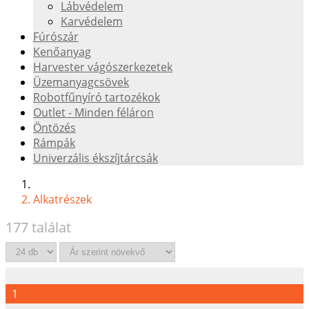
Lábvédelem
Karvédelem
Fúrószár
Kenőanyag
Harvester vágószerkezetek
Üzemanyagcsövek
Robotfűnyíró tartozékok
Outlet - Minden féláron
Öntözés
Rámpák
Univerzális ékszíjtárcsák
Alkatrészek
177 találat
1