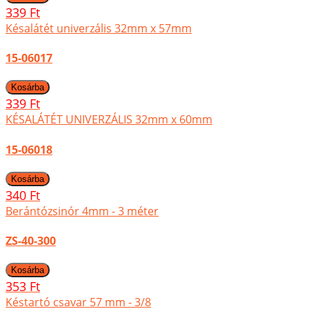
339 Ft
Késalátét univerzális 32mm x 57mm
15-06017
339 Ft
KÉSALÁTÉT UNIVERZÁLIS 32mm x 60mm
15-06018
340 Ft
Berántózsinór 4mm - 3 méter
ZS-40-300
353 Ft
Késtartó csavar 57 mm - 3/8