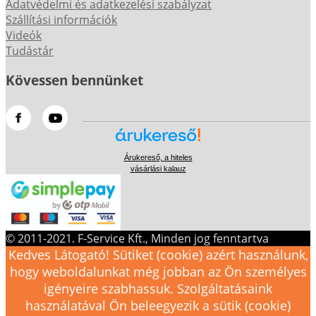
Adatvédelmi és adatkezelési szabályzat
Szállítási információk
Videók
Tudástár
Kövessen bennünket
Árukereső, a hiteles
vásárlási kalauz
© 2011-2021. F-Service Kft., Minden jog fenntartva
Kedves Látogató! Sütiket (cookie) azért használunk,
hogy weboldalunkat még jobban az Ön személyes
igényeire szabhassuk. Szolgáltatásaink
használatával Ön beleegyezik a sütik (cookie)