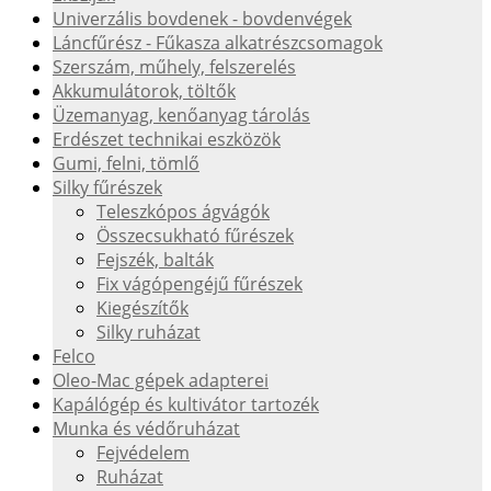
Univerzális bovdenek - bovdenvégek
Láncfűrész - Fűkasza alkatrészcsomagok
Szerszám, műhely, felszerelés
Akkumulátorok, töltők
Üzemanyag, kenőanyag tárolás
Erdészet technikai eszközök
Gumi, felni, tömlő
Silky fűrészek
Teleszkópos ágvágók
Összecsukható fűrészek
Fejszék, balták
Fix vágópengéjű fűrészek
Kiegészítők
Silky ruházat
Felco
Oleo-Mac gépek adapterei
Kapálógép és kultivátor tartozék
Munka és védőruházat
Fejvédelem
Ruházat