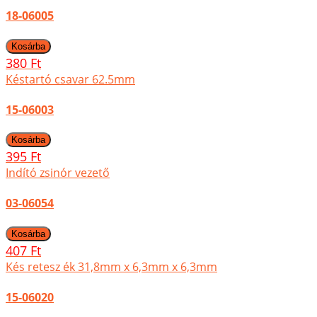
18-06005
380 Ft
Késtartó csavar 62.5mm
15-06003
395 Ft
Indító zsinór vezető
03-06054
407 Ft
Kés retesz ék 31,8mm x 6,3mm x 6,3mm
15-06020