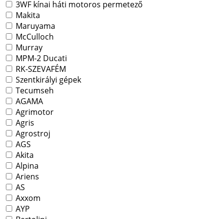
3WF kínai háti motoros permetező
Makita
Maruyama
McCulloch
Murray
MPM-2 Ducati
RK-SZEVAFÉM
Szentkirályi gépek
Tecumseh
AGAMA
Agrimotor
Agris
Agrostroj
AGS
Akita
Alpina
Ariens
AS
Axxom
AYP