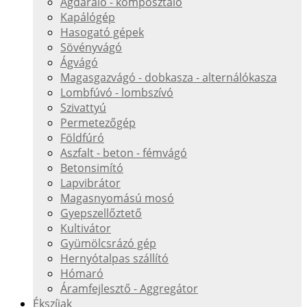
Ágdaráló - komposztáló
Kapálógép
Hasogató gépek
Sövényvágó
Ágvágó
Magasgazvágó - dobkasza - alternálókasza
Lombfúvó - lombszívó
Szivattyú
Permetezőgép
Földfúró
Aszfalt - beton - fémvágó
Betonsimító
Lapvibrátor
Magasnyomású mosó
Gyepszellőztető
Kultivátor
Gyümölcsrázó gép
Hernyótalpas szállító
Hómaró
Áramfejlesztő - Aggregátor
Ékszíjak