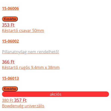
15-06006
353 Ft
Késtartó csavar 50mm
15-06002
Pillanatnyilag nem rendelhető!
366 Ft
Késtartó rugós 9.4mm x 38mm
15-06013
akciós
357 Ft
380 Ft
Bowdenvég univerzális