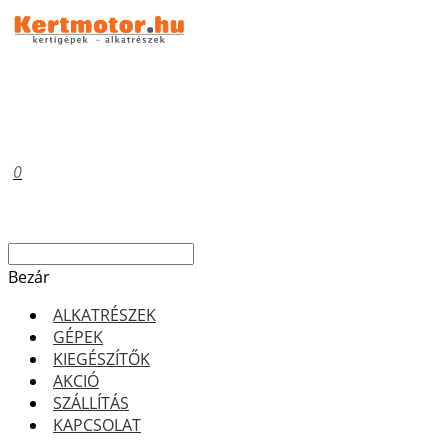
0
Bezár
ALKATRÉSZEK
GÉPEK
KIEGÉSZÍTŐK
AKCIÓ
SZÁLLÍTÁS
KAPCSOLAT