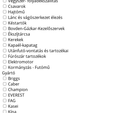
Vegyszer- folyadékszállítás
Csavarok
Hajtómű
Lánc és vágószerkezet élezés
Késtartók
Bovden-Gázkar-Kezelőszervek
Ékszíjtárcsa
Kerekek
Kapaél-kapatag
Utánfutó-vontatás és tartozékai
Fúrószár tartozékok
Elektromotor
Kormányzás - Futómű
Gyártó
Briggs
Caber
Champion
EVEREST
FAG
Kasei
Kína