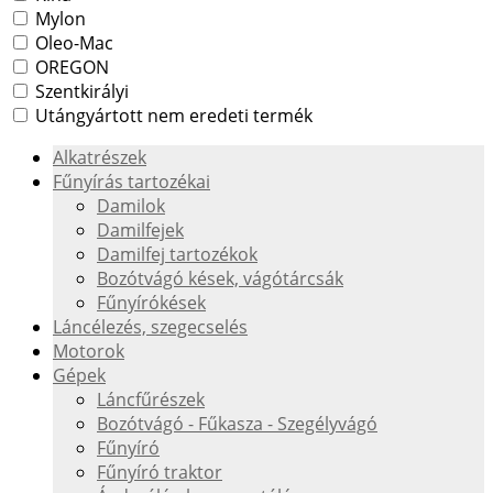
Mylon
Oleo-Mac
OREGON
Szentkirályi
Utángyártott nem eredeti termék
Alkatrészek
Fűnyírás tartozékai
Damilok
Damilfejek
Damilfej tartozékok
Bozótvágó kések, vágótárcsák
Fűnyírókések
Láncélezés, szegecselés
Motorok
Gépek
Láncfűrészek
Bozótvágó - Fűkasza - Szegélyvágó
Fűnyíró
Fűnyíró traktor