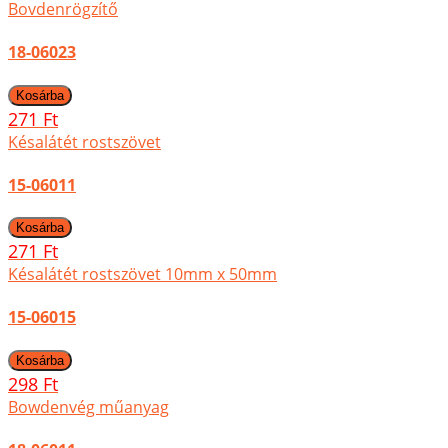
Bovdenrögzítő
18-06023
271 Ft
Késalátét rostszövet
15-06011
271 Ft
Késalátét rostszövet 10mm x 50mm
15-06015
298 Ft
Bowdenvég műanyag