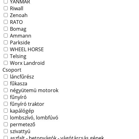
YANMAR
Riwall
Zenoah
RATO
Bomag
Ammann
Parkside
WHEEL HORSE
Telsing
Worx Landroid
Csoport
láncfűrész
fűkasza
négyütemü motorok
fűnyíró
fűnyíró traktor
kapálógép
lombszívó, lombfúvó
permetező
szivattyú
aszfalt - betonvágók - vágótárcsás gépek