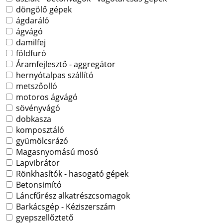
döngölő gépek
ágdaráló
ágvágó
damilfej
földfuró
Áramfejlesztő - aggregátor
hernyótalpas szállító
metszőolló
motoros ágvágó
sövényvágó
dobkasza
komposztáló
gyümölcsrázó
Magasnyomású mosó
Lapvibrátor
Rönkhasítók - hasogató gépek
Betonsimító
Láncfűrész alkatrészcsomagok
Barkácsgép - Kéziszerszám
gyepszellőztető