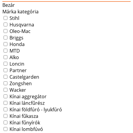
Bezár
Márka kategória
Stihl
Husqvarna
Oleo-Mac
Briggs
Honda
MTD
Alko
Loncin
Partner
Castelgarden
Zongshen
Wacker
Kínai aggregátor
Kínai láncfűrész
Kínai földfúró - lyukfúró
Kínai fűkasza
Kínai fűnyírók
Kínai lombfúvó