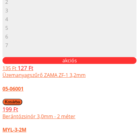
2
3
4
5
6
7
akciós
127 Ft
135 Ft
Üzemanyagszűrő ZAMA ZF-1 3,2mm
05-06001
199 Ft
Berántózsinór 3,0mm - 2 méter
MYL-3-2M