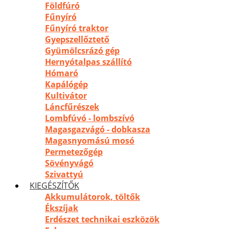
Földfúró
Fűnyíró
Fűnyíró traktor
Gyepszellőztető
Gyümölcsrázó gép
Hernyótalpas szállító
Hómaró
Kapálógép
Kultivátor
Láncfűrészek
Lombfúvó - lombszívó
Magasgazvágó - dobkasza
Magasnyomású mosó
Permetezőgép
Sövényvágó
Szivattyú
KIEGÉSZÍTŐK
Akkumulátorok, töltők
Ékszíjak
Erdészet technikai eszközök