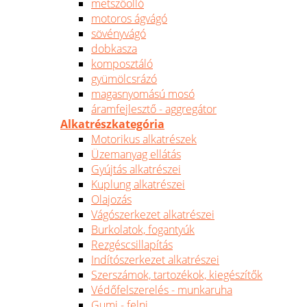
metszőolló
motoros ágvágó
sövényvágó
dobkasza
komposztáló
gyümölcsrázó
magasnyomású mosó
áramfejlesztő - aggregátor
Alkatrészkategória
Motorikus alkatrészek
Üzemanyag ellátás
Gyújtás alkatrészei
Kuplung alkatrészei
Olajozás
Vágószerkezet alkatrészei
Burkolatok, fogantyúk
Rezgéscsillapítás
Indítószerkezet alkatrészei
Szerszámok, tartozékok, kiegészítők
Védőfelszerelés - munkaruha
Gumi - felni