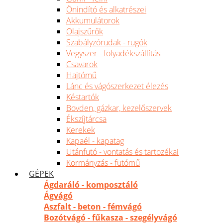
Önindító és alkatrészei
Akkumulátorok
Olajszűrők
Szabályzórudak - rugók
Vegyszer - folyadékszállítás
Csavarok
Hajtómű
Lánc és vágószerkezet élezés
Késtartók
Bovden, gázkar, kezelőszervek
Ékszíjtárcsa
Kerekek
Kapaél - kapatag
Utánfutó - vontatás és tartozékai
Kormányzás - futómű
GÉPEK
Ágdaráló - komposztáló
Ágvágó
Aszfalt - beton - fémvágó
Bozótvágó - fűkasza - szegélyvágó