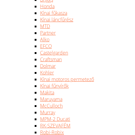
Honda
Kínai fűkasza
Kínai láncfűrész
MTD
Partner
Alko
EFCO
Castelgarden
Craftsman
Dolmar
Kohler
Kínai motoros permetező
Kínai fűnyírők
Makita
Maruyama
McCulloch
Murray
MPM-2 Ducati
RK-SZEVAFÉM
Robi-Robix