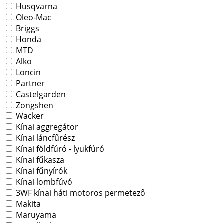
Husqvarna
Oleo-Mac
Briggs
Honda
MTD
Alko
Loncin
Partner
Castelgarden
Zongshen
Wacker
Kínai aggregátor
Kínai láncfűrész
Kínai földfúró - lyukfúró
Kínai fűkasza
Kínai fűnyírók
Kínai lombfúvó
3WF kínai háti motoros permetező
Makita
Maruyama