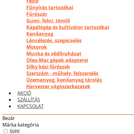
Felco
Fűnyírás tartozékai
Fúrószár
Gumi, felni, tömlő
Kapálógép és kultivátor tartozékai
Kenőanyag
Láncélezés, szegecselés
Motorok
Munka és védőruházat
Oleo-Mac gépek adapterei
Silky kézi fűrészek
Szerszám - műhely, felszerelés
Üzemanyag, kenőanyag tárolás
Harvester vágószerkezetek
AKCIÓ
SZÁLLÍTÁS
KAPCSOLAT
Bezár
Márka kategória
Stihl