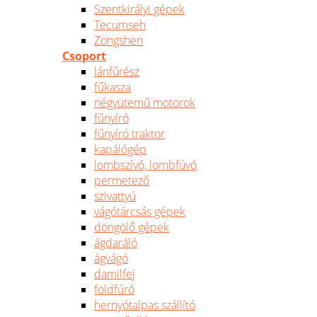
Szentkirályi gépek
Tecumseh
Zongshen
Csoport
lánfűrész
fűkasza
négyütemű motorok
fűnyíró
fűnyíró traktor
kapálógép
lombszívó, lombfúvó
permetező
szivattyú
vágótárcsás gépek
döngölő gépek
ágdaráló
ágvágó
damilfej
földfúró
hernyótalpas szállító