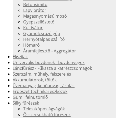
Betonsimító
Lapvibrátor
Magasnyomású mosó
Gyepszellőztető
Kultivátor
Gyümölcsrázó gép
Hernyótalpas szállító
Hómaró
Áramfejlesztő - Aggregátor
Ékszíjak
Univerzális bovdenek - bovdenvégek
Láncfűrész - Fűkasza alkatrészcsomagok
Szerszám, műhely, felszerelés
Akkumulátorok, töltők
Üzemanyag, kenőanyag tárolás
Erdészet technikai eszközök
Gumi, felni, tömlő
Silky fűrészek
Teleszkópos ágvágók
Összecsukható fűrészek