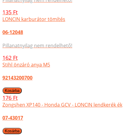
Pillanatnyilag nem rendelhető!
135 Ft
LONCIN karburátor tömítés
06-12048
Pillanatnyilag nem rendelhető!
162 Ft
Stihl önzáró anya M5
92143200700
176 Ft
Zongshen XP140 - Honda GCV - LONCIN lendkerék ék
07-43017