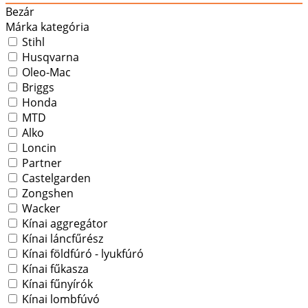
Bezár
Márka kategória
Stihl
Husqvarna
Oleo-Mac
Briggs
Honda
MTD
Alko
Loncin
Partner
Castelgarden
Zongshen
Wacker
Kínai aggregátor
Kínai láncfűrész
Kínai földfúró - lyukfúró
Kínai fűkasza
Kínai fűnyírók
Kínai lombfúvó