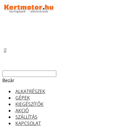
0
Bezár
ALKATRÉSZEK
GÉPEK
KIEGÉSZÍTŐK
AKCIÓ
SZÁLLÍTÁS
KAPCSOLAT