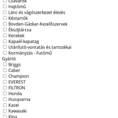
Csavarok
Hajtómű
Lánc és vágószerkezet élezés
Késtartók
Bovden-Gázkar-Kezelőszervek
Ékszíjtárcsa
Kerekek
Kapaél-kapatag
Utánfutó-vontatás és tartozékai
Kormányzás - Futómű
Gyártó
Briggs
Caber
Champion
EVEREST
FILTRON
Honda
Husqvarna
Kasei
Kawasaki
Kína