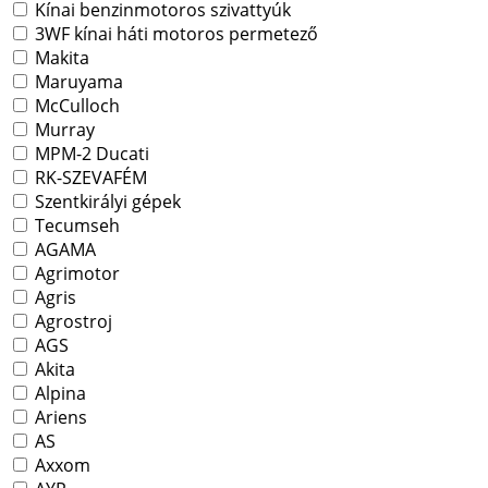
Kínai benzinmotoros szivattyúk
3WF kínai háti motoros permetező
Makita
Maruyama
McCulloch
Murray
MPM-2 Ducati
RK-SZEVAFÉM
Szentkirályi gépek
Tecumseh
AGAMA
Agrimotor
Agris
Agrostroj
AGS
Akita
Alpina
Ariens
AS
Axxom