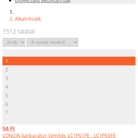
Univerzális ékszíjtárcsák
Alkatrészek
1512 találat
1
2
3
4
5
6
7
94 Ft
LONCIN karburátor tömítés LC1P61FE - LC1P65FE