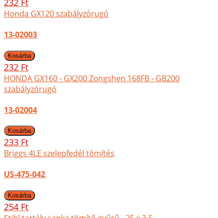
232 Ft
Honda GX120 szabályzórugó
13-02003
232 Ft
HONDA GX160 - GX200 Zongshen 168FB - GB200
szabályzórugó
13-02004
233 Ft
Briggs 4LE szelepfedél tömítés
US-475-042
254 Ft
Stihl tartály sapka tömítő gyűrű - 25 x 3,5