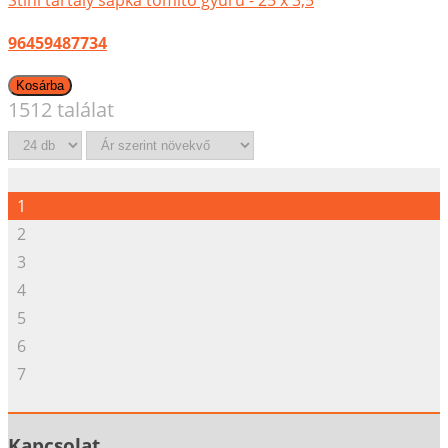
96459487734
1512 találat
1
2
3
4
5
6
7
Kapcsolat