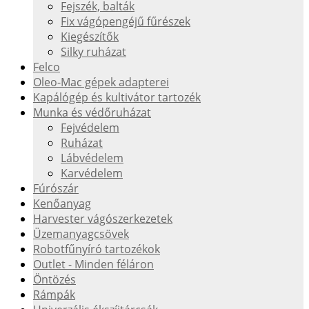
Fejszék, balták
Fix vágópengéjű fűrészek
Kiegészítők
Silky ruházat
Felco
Oleo-Mac gépek adapterei
Kapálógép és kultivátor tartozék
Munka és védőruházat
Fejvédelem
Ruházat
Lábvédelem
Karvédelem
Fúrószár
Kenőanyag
Harvester vágószerkezetek
Üzemanyagcsövek
Robotfűnyíró tartozékok
Outlet - Minden féláron
Öntözés
Rámpák