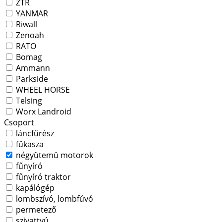
ZTR
YANMAR
Riwall
Zenoah
RATO
Bomag
Ammann
Parkside
WHEEL HORSE
Telsing
Worx Landroid
Csoport
láncfűrész
fűkasza
négyütemü motorok
fűnyíró
fűnyíró traktor
kapálógép
lombszívó, lombfúvó
permetező
szivattyú