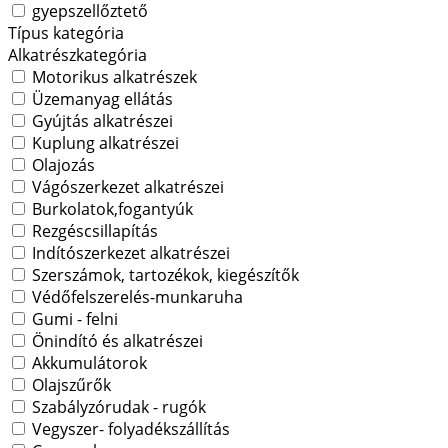
gyepszellőztető
Típus kategória
Alkatrészkategória
Motorikus alkatrészek
Üzemanyag ellátás
Gyújtás alkatrészei
Kuplung alkatrészei
Olajozás
Vágószerkezet alkatrészei
Burkolatok,fogantyúk
Rezgéscsillapítás
Indítószerkezet alkatrészei
Szerszámok, tartozékok, kiegészítők
Védőfelszerelés-munkaruha
Gumi - felni
Önindító és alkatrészei
Akkumulátorok
Olajszűrők
Szabályzórudak - rugók
Vegyszer- folyadékszállítás