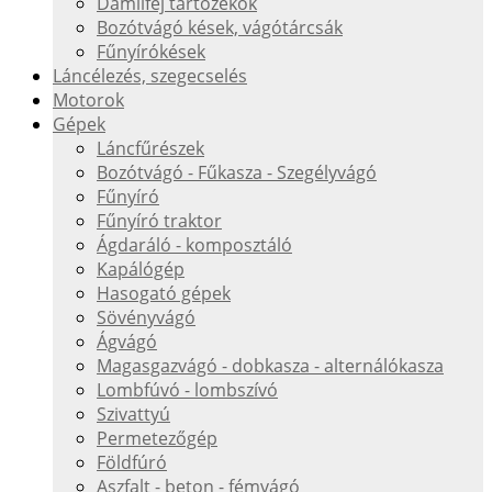
Damilfej tartozékok
Bozótvágó kések, vágótárcsák
Fűnyírókések
Láncélezés, szegecselés
Motorok
Gépek
Láncfűrészek
Bozótvágó - Fűkasza - Szegélyvágó
Fűnyíró
Fűnyíró traktor
Ágdaráló - komposztáló
Kapálógép
Hasogató gépek
Sövényvágó
Ágvágó
Magasgazvágó - dobkasza - alternálókasza
Lombfúvó - lombszívó
Szivattyú
Permetezőgép
Földfúró
Aszfalt - beton - fémvágó