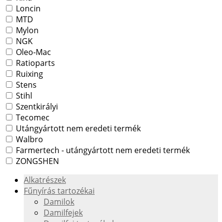
Loncin
MTD
Mylon
NGK
Oleo-Mac
Ratioparts
Ruixing
Stens
Stihl
Szentkirályi
Tecomec
Utángyártott nem eredeti termék
Walbro
Farmertech - utángyártott nem eredeti termék
ZONGSHEN
Alkatrészek
Fűnyírás tartozékai
Damilok
Damilfejek