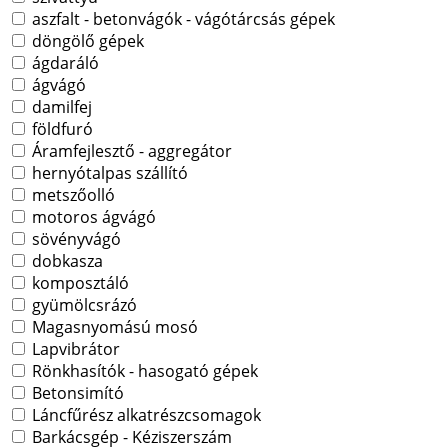
aszfalt - betonvágók - vágótárcsás gépek
döngölő gépek
ágdaráló
ágvágó
damilfej
földfuró
Áramfejlesztő - aggregátor
hernyótalpas szállító
metszőolló
motoros ágvágó
sövényvágó
dobkasza
komposztáló
gyümölcsrázó
Magasnyomású mosó
Lapvibrátor
Rönkhasítók - hasogató gépek
Betonsimító
Láncfűrész alkatrészcsomagok
Barkácsgép - Kéziszerszám