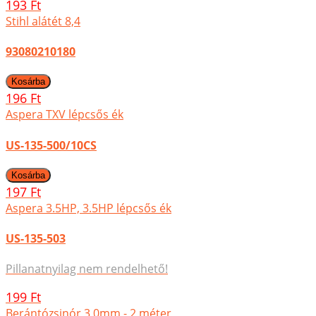
193 Ft
Stihl alátét 8,4
93080210180
196 Ft
Aspera TXV lépcsős ék
US-135-500/10CS
197 Ft
Aspera 3.5HP, 3.5HP lépcsős ék
US-135-503
Pillanatnyilag nem rendelhető!
199 Ft
Berántózsinór 3,0mm - 2 méter