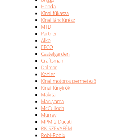
Honda
Kínai fűkasza
Kínai láncfűrész
MTD
Partner
Alko
EFCO
Castelgarden
Craftsman
Dolmar
Kohler
Kínai motoros permetező
Kínai fűnyírők
Makita
Maruyama
McCulloch
Murray
MPM-2 Ducati
RK-SZEVAFÉM
Robi-Robix