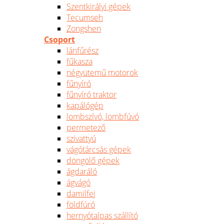
Szentkirályi gépek
Tecumseh
Zongshen
Csoport
lánfűrész
fűkasza
négyütemű motorok
fűnyíró
fűnyíró traktor
kapálógép
lombszívó, lombfúvó
permetező
szivattyú
vágótárcsás gépek
döngölő gépek
ágdaráló
ágvágó
damilfej
földfúró
hernyótalpas szállító