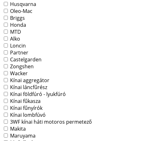
Husqvarna
Oleo-Mac
Briggs
Honda
MTD
Alko
Loncin
Partner
Castelgarden
Zongshen
Wacker
Kínai aggregátor
Kínai láncfűrész
Kínai földfúró - lyukfúró
Kínai fűkasza
Kínai fűnyírók
Kínai lombfúvó
3WF kínai háti motoros permetező
Makita
Maruyama