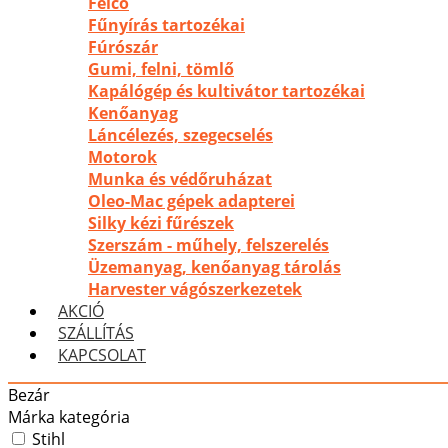
Felco
Fűnyírás tartozékai
Fúrószár
Gumi, felni, tömlő
Kapálógép és kultivátor tartozékai
Kenőanyag
Láncélezés, szegecselés
Motorok
Munka és védőruházat
Oleo-Mac gépek adapterei
Silky kézi fűrészek
Szerszám - műhely, felszerelés
Üzemanyag, kenőanyag tárolás
Harvester vágószerkezetek
AKCIÓ
SZÁLLÍTÁS
KAPCSOLAT
Bezár
Márka kategória
Stihl