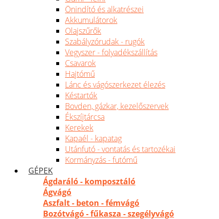
Önindító és alkatrészei
Akkumulátorok
Olajszűrők
Szabályzórudak - rugók
Vegyszer - folyadékszállítás
Csavarok
Hajtómű
Lánc és vágószerkezet élezés
Késtartók
Bovden, gázkar, kezelőszervek
Ékszíjtárcsa
Kerekek
Kapaél - kapatag
Utánfutó - vontatás és tartozékai
Kormányzás - futómű
GÉPEK
Ágdaráló - komposztáló
Ágvágó
Aszfalt - beton - fémvágó
Bozótvágó - fűkasza - szegélyvágó