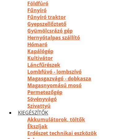
Földfúró
Fűnyíró
Fűnyíró traktor
Gyepszellőztető
Gyümölcsrázó gép
Hernyótalpas szállító
Hómaró
Kapálógép
Kultivátor
Láncfűrészek
Lombfúvó - lombszívó
Magasgazvágó - dobkasza
Magasnyomású mosó
Permetezőgép
Sövényvágó
Szivattyú
KIEGÉSZÍTŐK
Akkumulátorok, töltők
Ékszíjak
Erdészet technikai eszközök