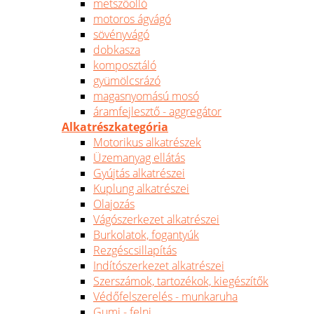
metszőolló
motoros ágvágó
sövényvágó
dobkasza
komposztáló
gyümölcsrázó
magasnyomású mosó
áramfejlesztő - aggregátor
Alkatrészkategória
Motorikus alkatrészek
Üzemanyag ellátás
Gyújtás alkatrészei
Kuplung alkatrészei
Olajozás
Vágószerkezet alkatrészei
Burkolatok, fogantyúk
Rezgéscsillapítás
Indítószerkezet alkatrészei
Szerszámok, tartozékok, kiegészítők
Védőfelszerelés - munkaruha
Gumi - felni