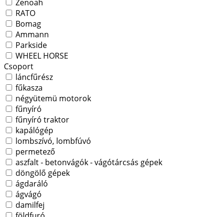
Zenoah
RATO
Bomag
Ammann
Parkside
WHEEL HORSE
Csoport
láncfűrész
fűkasza
négyütemü motorok
fűnyíró
fűnyíró traktor
kapálógép
lombszívó, lombfúvó
permetező
aszfalt - betonvágók - vágótárcsás gépek
döngölő gépek
ágdaráló
ágvágó
damilfej
földfuró