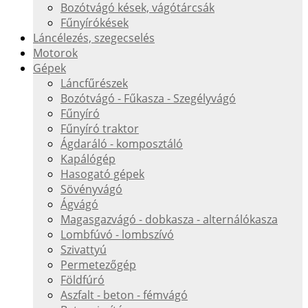
Bozótvágó kések, vágótárcsák
Fűnyírókések
Láncélezés, szegecselés
Motorok
Gépek
Láncfűrészek
Bozótvágó - Fűkasza - Szegélyvágó
Fűnyíró
Fűnyíró traktor
Ágdaráló - komposztáló
Kapálógép
Hasogató gépek
Sövényvágó
Ágvágó
Magasgazvágó - dobkasza - alternálókasza
Lombfúvó - lombszívó
Szivattyú
Permetezőgép
Földfúró
Aszfalt - beton - fémvágó