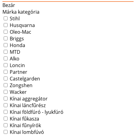
Bezár
Márka kategória
Stihl
Husqvarna
Oleo-Mac
Briggs
Honda
MTD
Alko
Loncin
Partner
Castelgarden
Zongshen
Wacker
Kínai aggregátor
Kínai láncfűrész
Kínai földfúró - lyukfúró
Kínai fűkasza
Kínai fűnyírók
Kínai lombfúvó