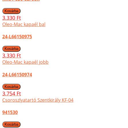
3.330 Ft
Oleo-Mac kapaél bal
24-L66150975
3.330 Ft
Oleo-Mac kapaél jobb
24-L66150974
3.754 Ft
Csoroszlyatartó Szentkirály KF-04
941530