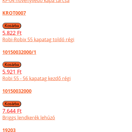
KF-04 növényvédő kapa tárcsa
KROT0007
5.822 Ft
Robi-Robix 55 kapatag toldó régi
10150032000/1
5.921 Ft
Robi 55 - 56 kapatag kezdő régi
10150032000
7.644 Ft
Briggs lendkerék lehúzó
19203