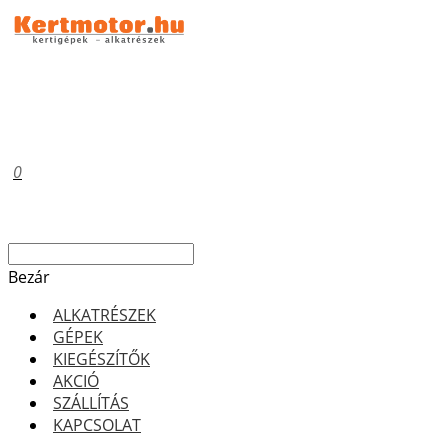
0
Bezár
ALKATRÉSZEK
GÉPEK
KIEGÉSZÍTŐK
AKCIÓ
SZÁLLÍTÁS
KAPCSOLAT