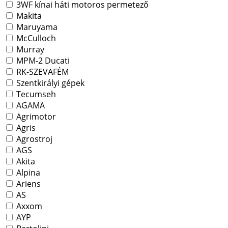
3WF kínai háti motoros permetező
Makita
Maruyama
McCulloch
Murray
MPM-2 Ducati
RK-SZEVAFÉM
Szentkirályi gépek
Tecumseh
AGAMA
Agrimotor
Agris
Agrostroj
AGS
Akita
Alpina
Ariens
AS
Axxom
AYP