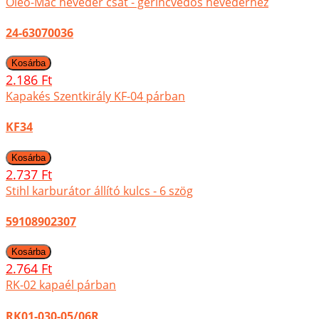
Oleo-Mac heveder csat - gerincvédős hevederhez
24-63070036
2.186 Ft
Kapakés Szentkirály KF-04 párban
KF34
2.737 Ft
Stihl karburátor állító kulcs - 6 szög
59108902307
2.764 Ft
RK-02 kapaél párban
RK01-030-05/06R