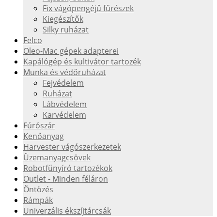
Fix vágópengéjű fűrészek
Kiegészítők
Silky ruházat
Felco
Oleo-Mac gépek adapterei
Kapálógép és kultivátor tartozék
Munka és védőruházat
Fejvédelem
Ruházat
Lábvédelem
Karvédelem
Fúrószár
Kenőanyag
Harvester vágószerkezetek
Üzemanyagcsövek
Robotfűnyíró tartozékok
Outlet - Minden féláron
Öntözés
Rámpák
Univerzális ékszíjtárcsák