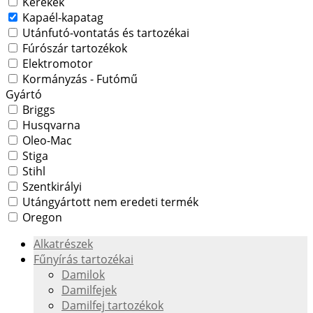
Kerekek
Kapaél-kapatag
Utánfutó-vontatás és tartozékai
Fúrószár tartozékok
Elektromotor
Kormányzás - Futómű
Gyártó
Briggs
Husqvarna
Oleo-Mac
Stiga
Stihl
Szentkirályi
Utángyártott nem eredeti termék
Oregon
Alkatrészek
Fűnyírás tartozékai
Damilok
Damilfejek
Damilfej tartozékok