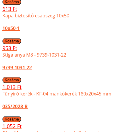
613 Ft
Kapa biztosító csapszeg 10x50
10x50-1
953 Ft
Stiga anya M8 - 9739-1031-22
9739-1031-22
1.013 Ft
Fűnyíró kerék - KF-04 mankókerék 180x20x45 mm
035/2028-B
1.052 Ft