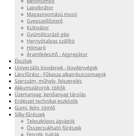
Betonsimító
Lapvibrátor
Magasnyomású mosó
Gyepszellőztető
Kultivátor
Gyümölcsrázó gép
Hernyótalpas szállító
Hómaró
Áramfejlesztő - Aggregátor
Ékszíjak
Univerzális bovdenek - bovdenvégek
Láncfűrész - Fűkasza alkatrészcsomagok
Szerszám, műhely, felszerelés
Akkumulátorok, töltők
Üzemanyag, kenőanyag tárolás
Erdészet technikai eszközök
Gumi, felni, tömlő
Silky fűrészek
Teleszkópos ágvágók
Összecsukható fűrészek
Fejszék, balták