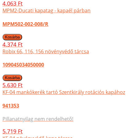
4.063 Ft
MPM2-Ducati kapatag - kapaél párban
MPM502-002-008/R
4.374 Ft
Robix 66, 116, 156 növényvédő tárcsa
10904S034050000
5.630 Ft
KF-04 mankókerék tartó Szentkirály rotációs kapához
941353
Pillanatnyilag nem rendelhető!
5.719 Ft