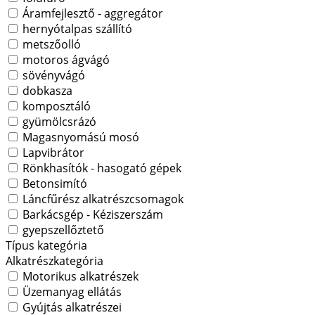
Áramfejlesztő - aggregátor
hernyótalpas szállító
metszőolló
motoros ágvágó
sövényvágó
dobkasza
komposztáló
gyümölcsrázó
Magasnyomású mosó
Lapvibrátor
Rönkhasítók - hasogató gépek
Betonsimító
Láncfűrész alkatrészcsomagok
Barkácsgép - Kéziszerszám
gyepszellőztető
Típus kategória
Alkatrészkategória
Motorikus alkatrészek
Üzemanyag ellátás
Gyújtás alkatrészei