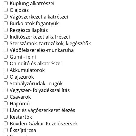
Kuplung alkatrészei
Olajozás
Vágószerkezet alkatrészei
Burkolatok,fogantyúk
Rezgéscsillapítás
Indítószerkezet alkatrészei
Szerszámok, tartozékok, kiegészítők
Védőfelszerelés-munkaruha
Gumi - felni
Önindító és alkatrészei
Akkumulátorok
Olajszűrők
Szabályzórudak - rugók
Vegyszer- folyadékszállítás
Csavarok
Hajtómű
Lánc és vágószerkezet élezés
Késtartók
Bovden-Gázkar-Kezelőszervek
Ékszíjtárcsa