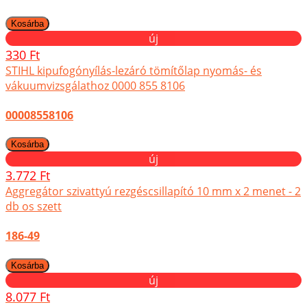
új
330 Ft
STIHL kipufogónyílás-lezáró tömítőlap nyomás- és
vákuumvizsgálathoz 0000 855 8106
00008558106
új
3.772 Ft
Aggregátor szivattyú rezgéscsillapító 10 mm x 2 menet - 2
db os szett
186-49
új
8.077 Ft