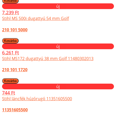
új
7.239 Ft
Stihl MS 500i dugattyú 54 mm Golf
210 101 5000
új
6.261 Ft
Stihl MS172 dugattyú 38 mm Golf 11480302013
210 101 1720
új
744 Ft
Stihl láncfék húzórugó 11351605500
11351605500