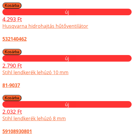
új
4.293 Ft
Husqvarna hidrohajtás hűtőventilátor
532140462
új
2.790 Ft
Stihl lendkerék lehúzó 10 mm
81-9037
új
2.032 Ft
Stihl lendkerék lehúzó 8 mm
59108930801