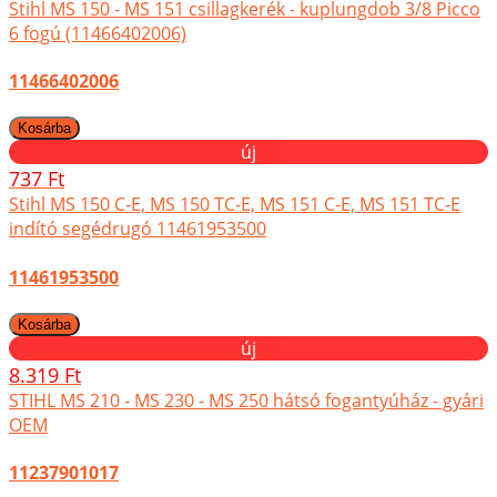
Stihl MS 150 - MS 151 csillagkerék - kuplungdob 3/8 Picco
6 fogú (11466402006)
11466402006
új
737 Ft
Stihl MS 150 C-E, MS 150 TC-E, MS 151 C-E, MS 151 TC-E
indító segédrugó 11461953500
11461953500
új
8.319 Ft
STIHL MS 210 - MS 230 - MS 250 hátsó fogantyúház - gyári
OEM
11237901017