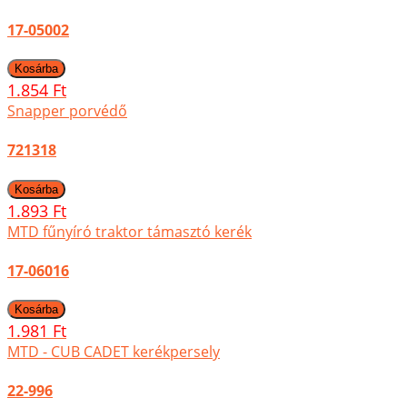
17-05002
1.854 Ft
Snapper porvédő
721318
1.893 Ft
MTD fűnyíró traktor támasztó kerék
17-06016
1.981 Ft
MTD - CUB CADET kerékpersely
22-996