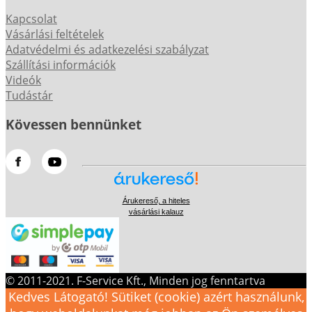
Kapcsolat
Vásárlási feltételek
Adatvédelmi és adatkezelési szabályzat
Szállítási információk
Videók
Tudástár
Kövessen bennünket
Árukereső, a hiteles
vásárlási kalauz
© 2011-2021. F-Service Kft., Minden jog fenntartva
Kedves Látogató! Sütiket (cookie) azért használunk,