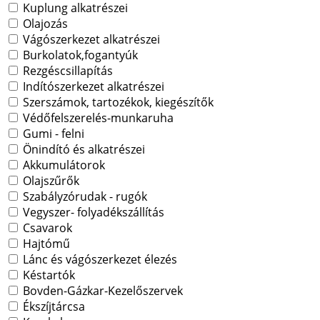
Kuplung alkatrészei
Olajozás
Vágószerkezet alkatrészei
Burkolatok,fogantyúk
Rezgéscsillapítás
Indítószerkezet alkatrészei
Szerszámok, tartozékok, kiegészítők
Védőfelszerelés-munkaruha
Gumi - felni
Önindító és alkatrészei
Akkumulátorok
Olajszűrők
Szabályzórudak - rugók
Vegyszer- folyadékszállítás
Csavarok
Hajtómű
Lánc és vágószerkezet élezés
Késtartók
Bovden-Gázkar-Kezelőszervek
Ékszíjtárcsa