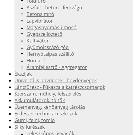
Földfúró
Aszfalt - beton - fémvágó
Betonsimító
Lapvibrátor
Magasnyomású mosó
Gyepszellőztető
Kultivátor
Gyümölcsrázó gép
Hernyótalpas szállító
Hómaró
Áramfejlesztő - Aggregátor
Ékszíjak
Univerzális bovdenek - bovdenvégek
Láncfűrész - Fűkasza alkatrészcsomagok
Szerszám, műhely, felszerelés
Akkumulátorok, töltők
Üzemanyag, kenőanyag tárolás
Erdészet technikai eszközök
Gumi, felni, tömlő
Silky fűrészek
Teleszkópos ágvágók