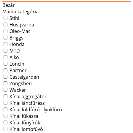
Bezár
Márka kategória
Stihl
Husqvarna
Oleo-Mac
Briggs
Honda
MTD
Alko
Loncin
Partner
Castelgarden
Zongshen
Wacker
Kínai aggregátor
Kínai láncfűrész
Kínai földfúró - lyukfúró
Kínai fűkasza
Kínai fűnyírók
Kínai lombfúvó