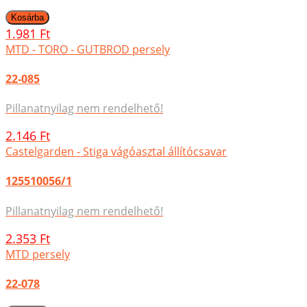
1.981 Ft
MTD - TORO - GUTBROD persely
22-085
Pillanatnyilag nem rendelhető!
2.146 Ft
Castelgarden - Stiga vágóasztal állítócsavar
125510056/1
Pillanatnyilag nem rendelhető!
2.353 Ft
MTD persely
22-078