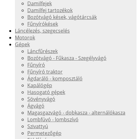
Damilfejek
Damilfej tartozékok
Bozótvágó kések, vágótárcsák
Fűnyírókések
Láncélezés, szegecselés
Motorok
Gépek
Láncfűrészek
Bozótvágó - Fűkasza - Szegélyvágó
Fűnyíró
Fűnyíró traktor
Ágdaráló - komposztáló
Kapálógép
Hasogató gépek
Sövényvágó
Ágvágó
Magasgazvágó - dobkasza - alternálókasza
Lombfúvó - lombszívó
Szivattyú
Permetezőgép