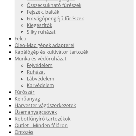
Összecsukható fűrészek
Fejszék, balták
Fix vágópengéjű fűrészek
Kiegészítők
Silky ruházat
Felco
Oleo-Mac gépek adapterei
Kapálógép és kultivátor tartozék
Munka és védőruházat
Fejvédelem
Ruházat
Lábvédelem
Karvédelem
Fúrószár
Kenőanyag
Harvester vágószerkezetek
Üzemanyagcsövek
Robotfűnyíró tartozékok
Outlet - Minden féláron
Öntözés