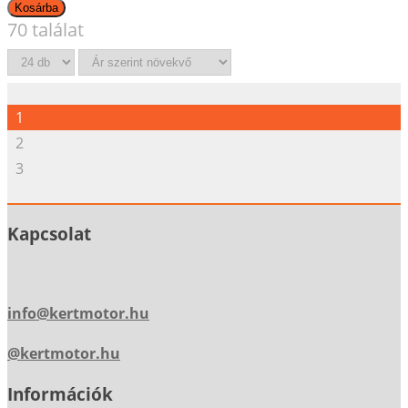
70 találat
1
2
3
Kapcsolat
info@kertmotor.hu
@kertmotor.hu
Információk