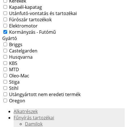
Kerekek
Kapaél-kapatag
Utánfutó-vontatás és tartozékai
Fúrószár tartozékok
Elektromotor
Kormányzás - Futómű
Gyártó
Briggs
Castelgarden
Husqvarna
KBS
MTD
Oleo-Mac
Stiga
Stihl
Utángyártott nem eredeti termék
Oregon
Alkatrészek
Fűnyírás tartozékai
Damilok