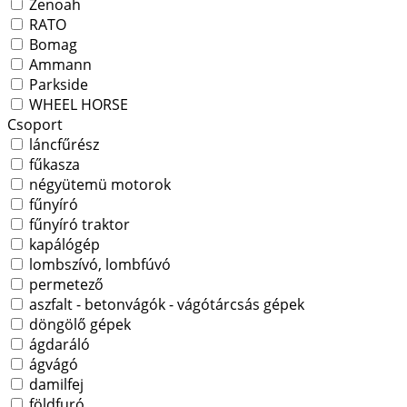
Zenoah
RATO
Bomag
Ammann
Parkside
WHEEL HORSE
Csoport
láncfűrész
fűkasza
négyütemü motorok
fűnyíró
fűnyíró traktor
kapálógép
lombszívó, lombfúvó
permetező
aszfalt - betonvágók - vágótárcsás gépek
döngölő gépek
ágdaráló
ágvágó
damilfej
földfuró