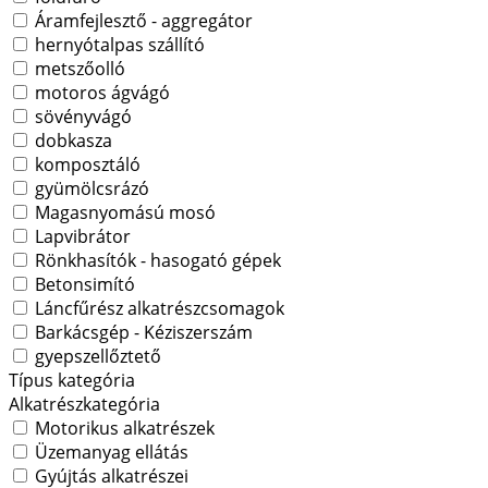
Áramfejlesztő - aggregátor
hernyótalpas szállító
metszőolló
motoros ágvágó
sövényvágó
dobkasza
komposztáló
gyümölcsrázó
Magasnyomású mosó
Lapvibrátor
Rönkhasítók - hasogató gépek
Betonsimító
Láncfűrész alkatrészcsomagok
Barkácsgép - Kéziszerszám
gyepszellőztető
Típus kategória
Alkatrészkategória
Motorikus alkatrészek
Üzemanyag ellátás
Gyújtás alkatrészei