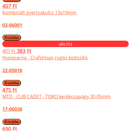
407 Ft
Kombinált gyertyakulcs 13x19mm
03-06001
akciós
383 Ft
407 Ft
Husqvarna - Crafstman rugós biztosító
22-05018
475 Ft
MTD - CUB CADET - TORO kerékcsapágy 30,05mm
17-06036
690 Ft