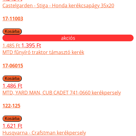
Castelgarden - Stiga - Honda kerékcsapágy 35x20
17-11003
akciós
1.395 Ft
1.485 Ft
MTD fűnyíró traktor támasztó kerék
17-06015
1.486 Ft
MTD, YARD MAN, CUB CADET 741-0660 kerékpersely
122-125
1.621 Ft
Husqvarna - Crafstman kerékpersely