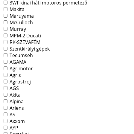
3WF kínai háti motoros permetező
Makita
Maruyama
McCulloch
Murray
MPM-2 Ducati
RK-SZEVAFÉM
Szentkirályi gépek
Tecumseh
AGAMA
Agrimotor
Agris
Agrostroj
AGS
Akita
Alpina
Ariens
AS
Axxom
AYP