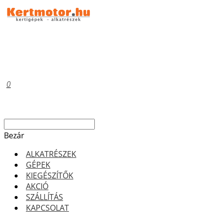
0
Bezár
ALKATRÉSZEK
GÉPEK
KIEGÉSZÍTŐK
AKCIÓ
SZÁLLÍTÁS
KAPCSOLAT