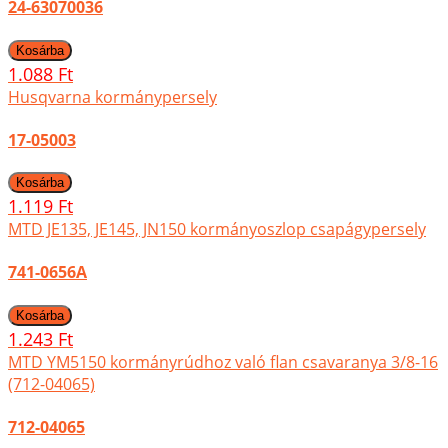
24-63070036
1.088 Ft
Husqvarna kormánypersely
17-05003
1.119 Ft
MTD JE135, JE145, JN150 kormányoszlop csapágypersely
741-0656A
1.243 Ft
MTD YM5150 kormányrúdhoz való flan csavaranya 3/8-16
(712-04065)
712-04065