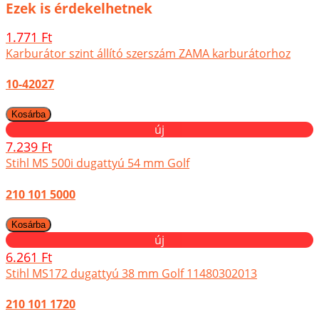
Ezek is érdekelhetnek
1.771 Ft
Karburátor szint állító szerszám ZAMA karburátorhoz
10-42027
új
7.239 Ft
Stihl MS 500i dugattyú 54 mm Golf
210 101 5000
új
6.261 Ft
Stihl MS172 dugattyú 38 mm Golf 11480302013
210 101 1720