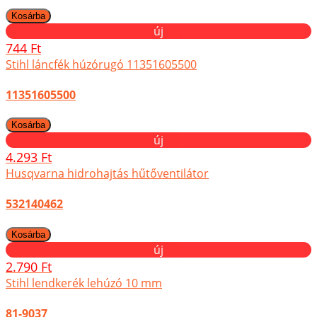
új
744 Ft
Stihl láncfék húzórugó 11351605500
11351605500
új
4.293 Ft
Husqvarna hidrohajtás hűtőventilátor
532140462
új
2.790 Ft
Stihl lendkerék lehúzó 10 mm
81-9037