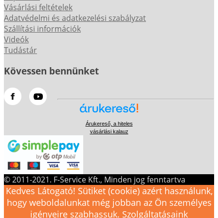
Vásárlási feltételek
Adatvédelmi és adatkezelési szabályzat
Szállítási információk
Videók
Tudástár
Kövessen bennünket
Árukereső, a hiteles
vásárlási kalauz
© 2011-2021. F-Service Kft., Minden jog fenntartva
Kedves Látogató! Sütiket (cookie) azért használunk,
hogy weboldalunkat még jobban az Ön személyes
igényeire szabhassuk. Szolgáltatásaink