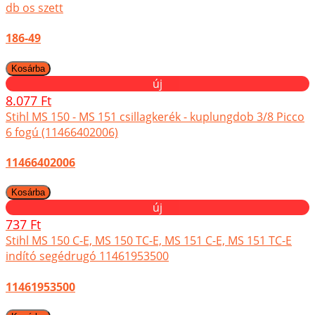
db os szett
186-49
új
8.077 Ft
Stihl MS 150 - MS 151 csillagkerék - kuplungdob 3/8 Picco
6 fogú (11466402006)
11466402006
új
737 Ft
Stihl MS 150 C-E, MS 150 TC-E, MS 151 C-E, MS 151 TC-E
indító segédrugó 11461953500
11461953500