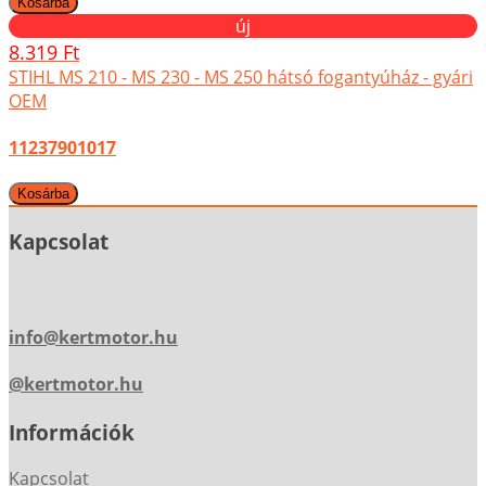
új
8.319 Ft
STIHL MS 210 - MS 230 - MS 250 hátsó fogantyúház - gyári
OEM
11237901017
Kapcsolat
info@kertmotor.hu
@kertmotor.hu
Információk
Kapcsolat