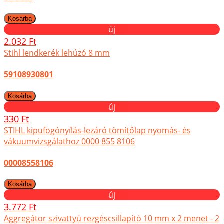
új
2.032 Ft
Stihl lendkerék lehúzó 8 mm
59108930801
új
330 Ft
STIHL kipufogónyílás-lezáró tömítőlap nyomás- és
vákuumvizsgálathoz 0000 855 8106
00008558106
új
3.772 Ft
Aggregátor szivattyú rezgéscsillapító 10 mm x 2 menet - 2