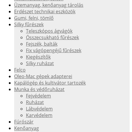
Üzemanyag, kenőanyag tárolás
Erdészet technikai eszközök
Gumi, felni, tömlő
Silky fűrészek
Teleszkópos ágvágók
Összecsukható fűrészek
Fejszék, balták
Fix vágópengéjű fűrészek
Kiegészítők
Silky ruházat
Felco
Oleo-Mac gépek adapterei
Kapálógép és kultivátor tartozék
Munka és védőruházat
Fejvédelem
Ruházat
Lábvédelem
Karvédelem
Fúrószár
Kenőanyag