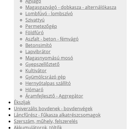
Ágvágó
Magasgazvágó - dobkasza - alternálókasza
Lombfúvó - lombszívó
Szivattyú
Permetezőgép
Földfúró
Aszfalt - beton - fémvágó
Betonsimító
Lapvibrátor
Magasnyomású mosó
Gyepszellőztető
Kultivátor
Gyümölcsrázó gép
Hernyótalpas szállító
Hómaró
Áramfejlesztő - Aggregátor
Ékszíjak
Univerzális bovdenek - bovdenvégek
Láncfűrész - Fűkasza alkatrészcsomagok
Szerszám, műhely, felszerelés
Akkumulátorok, töltők