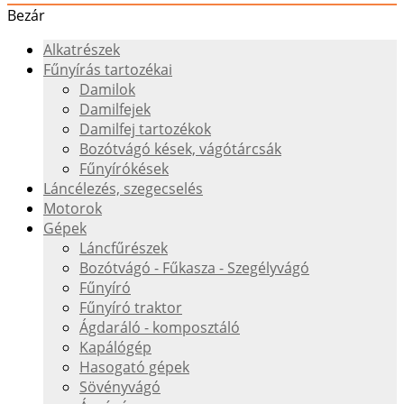
Bezár
Alkatrészek
Fűnyírás tartozékai
Damilok
Damilfejek
Damilfej tartozékok
Bozótvágó kések, vágótárcsák
Fűnyírókések
Láncélezés, szegecselés
Motorok
Gépek
Láncfűrészek
Bozótvágó - Fűkasza - Szegélyvágó
Fűnyíró
Fűnyíró traktor
Ágdaráló - komposztáló
Kapálógép
Hasogató gépek
Sövényvágó