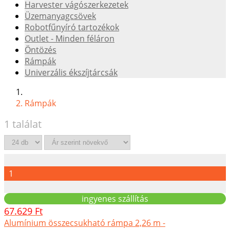
Harvester vágószerkezetek
Üzemanyagcsövek
Robotfűnyíró tartozékok
Outlet - Minden féláron
Öntözés
Rámpák
Univerzális ékszíjtárcsák
Rámpák
1 találat
1
ingyenes szállítás
67.629 Ft
Alumínium összecsukható rámpa 2,26 m -