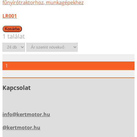
fűnyírótraktorhoz, munkagépekhez
LR001
1 találat
1
Kapcsolat
info@kertmotor.hu
@kertmotor.hu