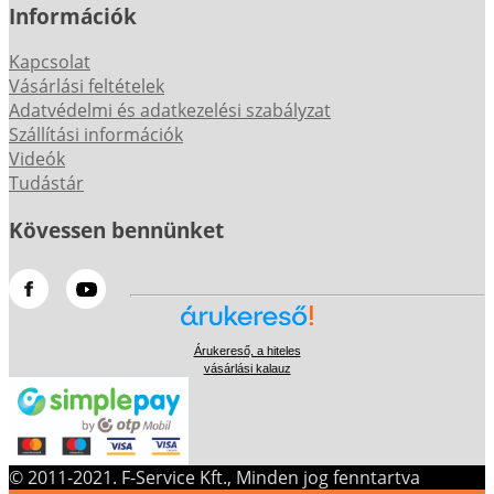
Információk
Kapcsolat
Vásárlási feltételek
Adatvédelmi és adatkezelési szabályzat
Szállítási információk
Videók
Tudástár
Kövessen bennünket
Árukereső, a hiteles
vásárlási kalauz
© 2011-2021. F-Service Kft., Minden jog fenntartva