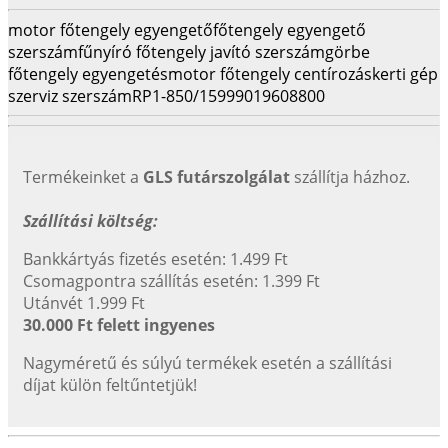
motor főtengely egyengető
főtengely egyengető
szerszám
fűnyíró főtengely javító szerszám
görbe
főtengely egyengetés
motor főtengely centírozás
kerti gép
szerviz szerszám
RP1-850/1
5999019608800
Termékeinket a
GLS futárszolgálat
szállítja házhoz.
Szállítási költség:
Bankkártyás fizetés esetén: 1.499 Ft
Csomagpontra szállítás esetén: 1.399 Ft
Utánvét 1.999 Ft
30.000 Ft felett ingyenes
Nagyméretű és súlyú termékek esetén a szállítási
díjat külön feltűntetjük!