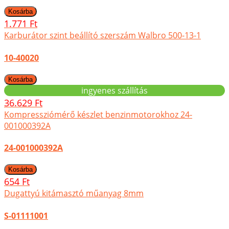
1.771 Ft
Karburátor szint beállító szerszám Walbro 500-13-1
10-40020
ingyenes szállítás
36.629 Ft
Kompressziómérő készlet benzinmotorokhoz 24-
001000392A
24-001000392A
654 Ft
Dugattyú kitámasztó műanyag 8mm
S-01111001