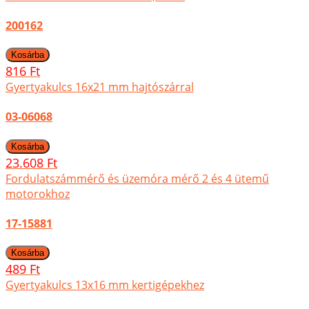
200162
816 Ft
Gyertyakulcs 16x21 mm hajtószárral
03-06068
23.608 Ft
Fordulatszámmérő és üzemóra mérő 2 és 4 ütemű
motorokhoz
17-15881
489 Ft
Gyertyakulcs 13x16 mm kertigépekhez