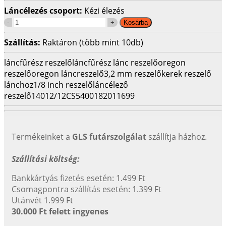
Láncélezés csoport:
Kézi élezés
Szállítás:
Raktáron (több mint 10db)
láncfűrész reszelő
láncfűrész lánc reszelő
oregon
reszelő
oregon láncreszelő
3,2 mm reszelő
kerek reszelő
lánchoz
1/8 inch reszelő
láncélező
reszelő
14012/12CS
5400182011699
Termékeinket a
GLS futárszolgálat
szállítja házhoz.
Szállítási költség:
Bankkártyás fizetés esetén: 1.499 Ft
Csomagpontra szállítás esetén: 1.399 Ft
Utánvét 1.999 Ft
30.000 Ft felett ingyenes