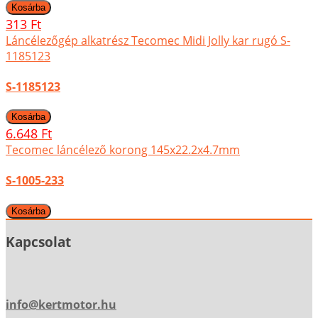
313 Ft
Láncélezőgép alkatrész Tecomec Midi Jolly kar rugó S-
1185123
S-1185123
6.648 Ft
Tecomec láncélező korong 145x22.2x4.7mm
S-1005-233
Kapcsolat
info@kertmotor.hu