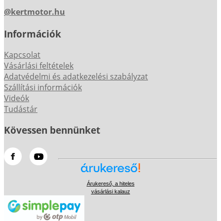
@kertmotor.hu
Információk
Kapcsolat
Vásárlási feltételek
Adatvédelmi és adatkezelési szabályzat
Szállítási információk
Videók
Tudástár
Kövessen bennünket
Árukereső, a hiteles
vásárlási kalauz