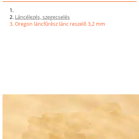
Láncélezés, szegecselés
Oregon láncfűrész lánc reszelő 3,2 mm