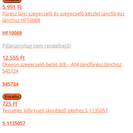
5.991 Ft
Fűrész lánc szegecselő és szegecselő készlet láncfűrész
lánchoz HF10088
HF10088
Pillanatnyilag nem rendelhető!
12.555 Ft
Oregon szegecselő betét 3/8 - .404 láncfűrész lánchoz
545724
545724
725 Ft
Tecomec Jolly rugó láncélező géphez S-1135057
S-1135057