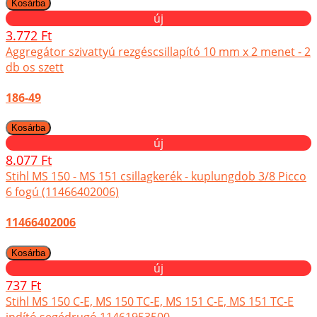
új
3.772 Ft
Aggregátor szivattyú rezgéscsillapító 10 mm x 2 menet - 2
db os szett
186-49
új
8.077 Ft
Stihl MS 150 - MS 151 csillagkerék - kuplungdob 3/8 Picco
6 fogú (11466402006)
11466402006
új
737 Ft
Stihl MS 150 C-E, MS 150 TC-E, MS 151 C-E, MS 151 TC-E
indító segédrugó 11461953500