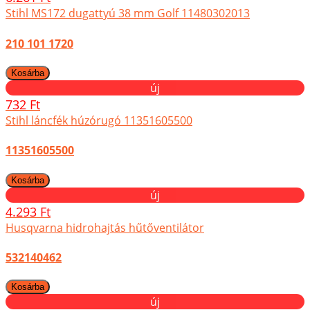
Stihl MS172 dugattyú 38 mm Golf 11480302013
210 101 1720
új
732 Ft
Stihl láncfék húzórugó 11351605500
11351605500
új
4.293 Ft
Husqvarna hidrohajtás hűtőventilátor
532140462
új