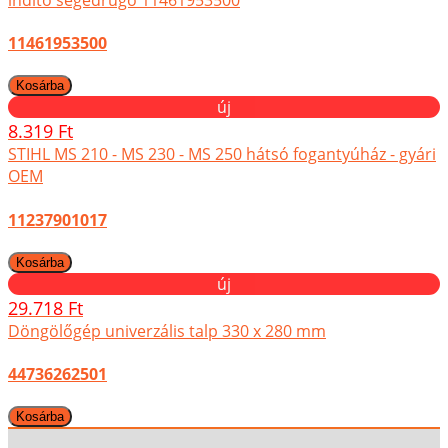
11461953500
új
8.319 Ft
STIHL MS 210 - MS 230 - MS 250 hátsó fogantyúház - gyári
OEM
11237901017
új
29.718 Ft
Döngölőgép univerzális talp 330 x 280 mm
44736262501