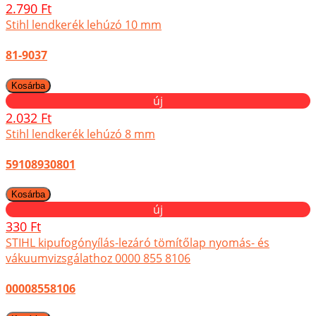
2.790 Ft
Stihl lendkerék lehúzó 10 mm
81-9037
új
2.032 Ft
Stihl lendkerék lehúzó 8 mm
59108930801
új
330 Ft
STIHL kipufogónyílás-lezáró tömítőlap nyomás- és
vákuumvizsgálathoz 0000 855 8106
00008558106