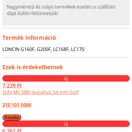
Nagyméretű és súlyú termékek esetén a szállítási
díjat külön feltűntetjük!
Termék információ
LONCIN G160F, G200F, LC168F, LC170
Ezek is érdekelhetnek
új
7.239 Ft
Stihl MS 500i dugattyú 54 mm Golf
210 101 5000
új
6.261 Ft