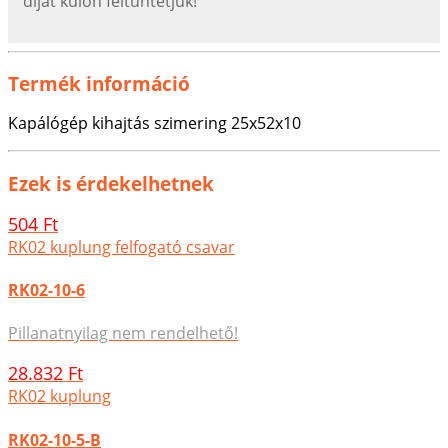
díjat külön feltűntetjük!
Termék információ
Kapálógép kihajtás szimering 25x52x10
Ezek is érdekelhetnek
504 Ft
RK02 kuplung felfogató csavar
RK02-10-6
Pillanatnyilag nem rendelhető!
28.832 Ft
RK02 kuplung
RK02-10-5-B