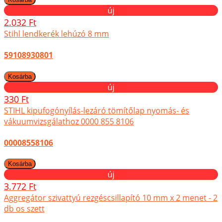
új
2.032 Ft
Stihl lendkerék lehúzó 8 mm
59108930801
új
330 Ft
STIHL kipufogónyílás-lezáró tömítőlap nyomás- és
vákuumvizsgálathoz 0000 855 8106
00008558106
új
3.772 Ft
Aggregátor szivattyú rezgéscsillapító 10 mm x 2 menet - 2
db os szett