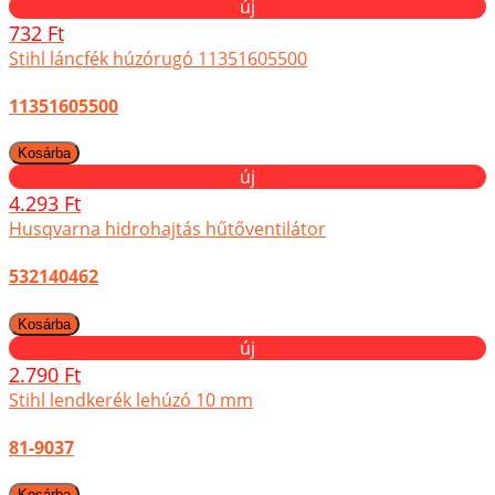
új
732 Ft
Stihl láncfék húzórugó 11351605500
11351605500
új
4.293 Ft
Husqvarna hidrohajtás hűtőventilátor
532140462
új
2.790 Ft
Stihl lendkerék lehúzó 10 mm
81-9037