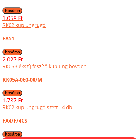
1.058 Ft
RK02 kuplungrugó
FA51
2.027 Ft
RK05B ékszíj feszítő kuplung bovden
RK05A-060-00/M
1.787 Ft
RK02 kuplungrugó szett - 4 db
FA4/F/4CS