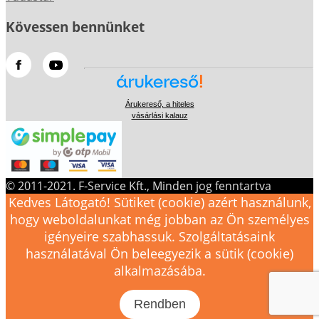
Kövessen bennünket
Árukereső, a hiteles
vásárlási kalauz
© 2011-2021. F-Service Kft., Minden jog fenntartva
Kedves Látogató! Sütiket (cookie) azért használunk,
hogy weboldalunkat még jobban az Ön személyes
igényeire szabhassuk. Szolgáltatásaink
használatával Ön beleegyezik a sütik (cookie)
alkalmazásába.
Rendben