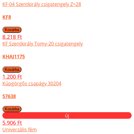
KF-04 Szentkirály csigatengely Z=28
KF8
8.218 Ft
KF Szentkirály Tomy-20 csigatengely
KHAJ1175
1.200 Ft
Kúpgörgős csapágy 30204
57638
új
5.906 Ft
Univerzális fém