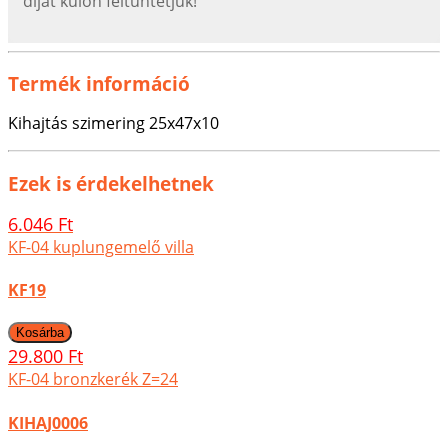
díjat külön feltűntetjük!
Termék információ
Kihajtás szimering 25x47x10
Ezek is érdekelhetnek
6.046 Ft
KF-04 kuplungemelő villa
KF19
29.800 Ft
KF-04 bronzkerék Z=24
KIHAJ0006