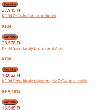
27.945 Ft
KF-04 Z=24 Indián bronzkerék
KF24
28.578 Ft
KF-04 Szentkirály bronzkerékZ=28
KF28
18.062 Ft
KF-04 Szentkirály csigatengely Z=24 univerzális
KHAJ1013
16.545 Ft