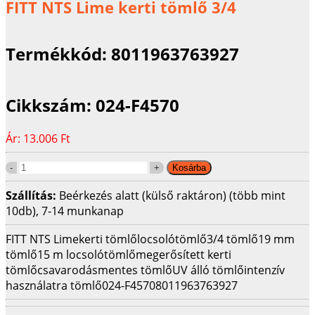
FITT NTS Lime kerti tömlő 3/4
Termékkód:
8011963763927
Cikkszám:
024-F4570
Ár:
13.006 Ft
Szállítás:
Beérkezés alatt (külső raktáron) (több mint
10db), 7-14 munkanap
FITT NTS Lime
kerti tömlő
locsolótömlő
3/4 tömlő
19 mm
tömlő
15 m locsolótömlő
megerősített kerti
tömlő
csavarodásmentes tömlő
UV álló tömlő
intenzív
használatra tömlő
024-F4570
8011963763927