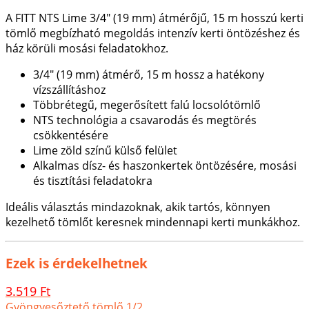
A FITT NTS Lime 3/4" (19 mm) átmérőjű, 15 m hosszú kerti
tömlő megbízható megoldás intenzív kerti öntözéshez és
ház körüli mosási feladatokhoz.
3/4" (19 mm) átmérő, 15 m hossz a hatékony
vízszállításhoz
Többrétegű, megerősített falú locsolótömlő
NTS technológia a csavarodás és megtörés
csökkentésére
Lime zöld színű külső felület
Alkalmas dísz- és haszonkertek öntözésére, mosási
és tisztítási feladatokra
Ideális választás mindazoknak, akik tartós, könnyen
kezelhető tömlőt keresnek mindennapi kerti munkákhoz.
Ezek is érdekelhetnek
3.519 Ft
Gyöngyesőztető tömlő 1/2