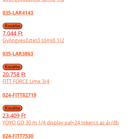
035-LAR4143
7.044 Ft
Gyöngyesőztető tömlő 1/2
035-LAR3863
20.758 Ft
FITT FORCE Lime 3/4
024-FITT82719
23.409 Ft
YOYO GO 30 m 1/4 display pal=24 tekercs az ár/db
024-FITT7530