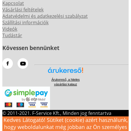
Kapcsolat
Vásárlási feltételek
Adatvédelmi és adatkezelési szabályzat
Szállítási információk
Videók
Tudástár
Kövessen bennünket
Árukereső, a hiteles
vásárlási kalauz
© 2011-2021. F-Service Kft., Minden jog fenntartva
Kedves Látogató! Sütiket (cookie) azért használunk,
hogy weboldalunkat még jobban az Ön személyes