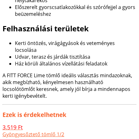
helytakarékos
Előszerelt gyorscsatlakozókkal és szórófejjel a gyors
beüzemeléshez
Felhasználási területek
Kerti öntözés, virágágyások és veteményes
locsolása
Udvar, terasz és járdák tisztítása
Ház körüli általános vízellátási feladatok
A FITT FORCE Lime tömlő ideális választás mindazoknak,
akik megbízható, kényelmesen használható
locsolótömlőt keresnek, amely jól bírja a mindennapos
kerti igénybevételt.
Ezek is érdekelhetnek
3.519 Ft
Gyöngyesőztető tömlő 1/2