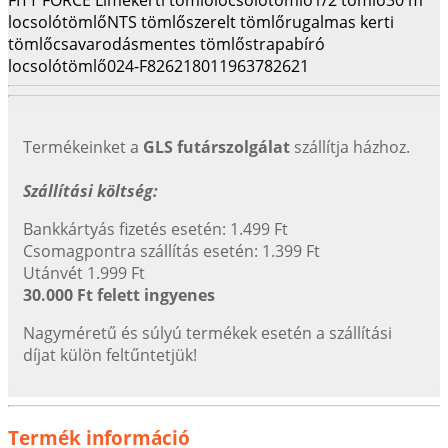
locsolótömlő
NTS tömlő
szerelt tömlő
rugalmas kerti
tömlő
csavarodásmentes tömlő
strapabíró
locsolótömlő
024-F82621
8011963782621
Termékeinket a
GLS futárszolgálat
szállítja házhoz.
Szállítási költség:
Bankkártyás fizetés esetén: 1.499 Ft
Csomagpontra szállítás esetén: 1.399 Ft
Utánvét 1.999 Ft
30.000 Ft felett ingyenes
Nagyméretű és súlyú termékek esetén a szállítási
díjat külön feltűntetjük!
Termék információ