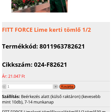
FITT FORCE Lime kerti tömlő 1/2
Termékkód:
8011963782621
Cikkszám:
024-F82621
Ár:
21.047 Ft
Szállítás:
Beérkezés alatt (külső raktáron) (kevesebb
mint 10db), 7-14 munkanap
FITT FORCE Lime
kerti tömlő
locsolótömlő
1/2 tömlő
30 m