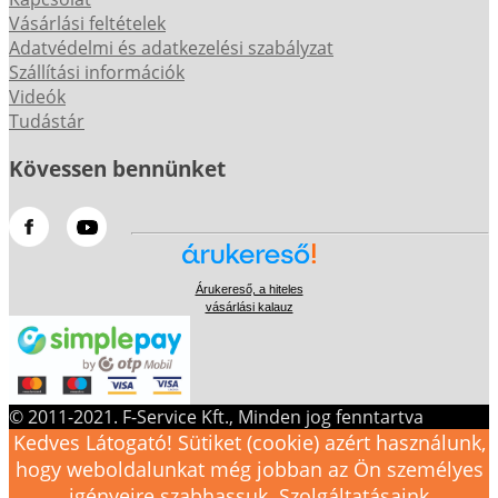
Vásárlási feltételek
Adatvédelmi és adatkezelési szabályzat
Szállítási információk
Videók
Tudástár
Kövessen bennünket
Árukereső, a hiteles
vásárlási kalauz
© 2011-2021. F-Service Kft., Minden jog fenntartva
Kedves Látogató! Sütiket (cookie) azért használunk,
hogy weboldalunkat még jobban az Ön személyes
igényeire szabhassuk. Szolgáltatásaink