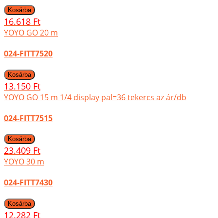
16.618 Ft
YOYO GO 20 m
024-FITT7520
13.150 Ft
YOYO GO 15 m 1/4 display pal=36 tekercs az ár/db
024-FITT7515
23.409 Ft
YOYO 30 m
024-FITT7430
12.282 Ft