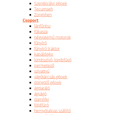
Szentkirályi gépek
Tecumseh
Zongshen
Csoport
lánfűrész
fűkasza
négyütemű motorok
fűnyíró
fűnyíró traktor
kapálógép
lombszívó, lombfúvó
permetező
szivattyú
vágótárcsás gépek
döngölő gépek
ágdaráló
ágvágó
damilfej
földfúró
hernyótalpas szállító