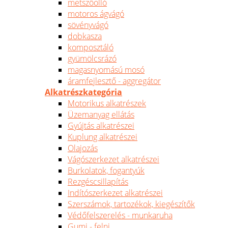
metszőolló
motoros ágvágó
sövényvágó
dobkasza
komposztáló
gyümölcsrázó
magasnyomású mosó
áramfejlesztő - aggregátor
Alkatrészkategória
Motorikus alkatrészek
Üzemanyag ellátás
Gyújtás alkatrészei
Kuplung alkatrészei
Olajozás
Vágószerkezet alkatrészei
Burkolatok, fogantyúk
Rezgéscsillapítás
Indítószerkezet alkatrészei
Szerszámok, tartozékok, kiegészítők
Védőfelszerelés - munkaruha
Gumi - felni