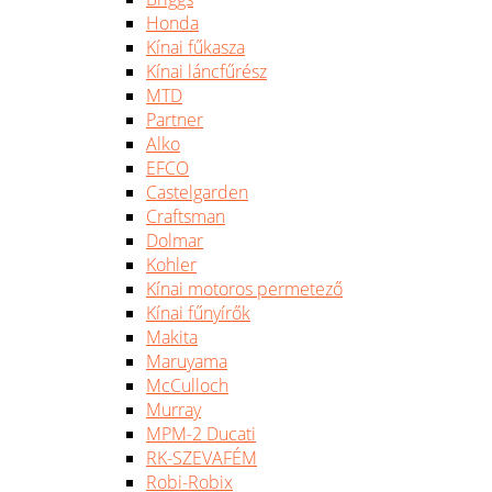
Honda
Kínai fűkasza
Kínai láncfűrész
MTD
Partner
Alko
EFCO
Castelgarden
Craftsman
Dolmar
Kohler
Kínai motoros permetező
Kínai fűnyírők
Makita
Maruyama
McCulloch
Murray
MPM-2 Ducati
RK-SZEVAFÉM
Robi-Robix