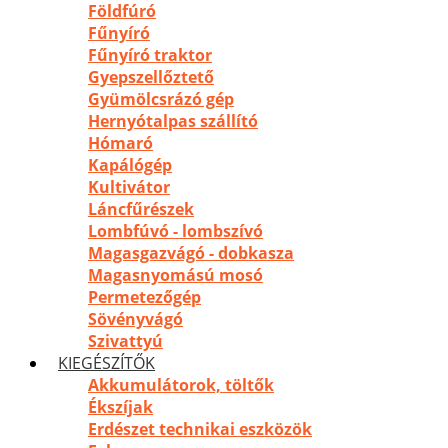
Földfúró
Fűnyíró
Fűnyíró traktor
Gyepszellőztető
Gyümölcsrázó gép
Hernyótalpas szállító
Hómaró
Kapálógép
Kultivátor
Láncfűrészek
Lombfúvó - lombszívó
Magasgazvágó - dobkasza
Magasnyomású mosó
Permetezőgép
Sövényvágó
Szivattyú
KIEGÉSZÍTŐK
Akkumulátorok, töltők
Ékszíjak
Erdészet technikai eszközök