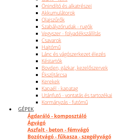
Önindító és alkatrészei
Akkumulátorok
Olajszűrők
Szabályzórudak - rugók
Vegyszer - folyadékszállítás
Csavarok
Hajtómű
Lánc és vágószerkezet élezés
Késtartók
Bovden, gázkar, kezelőszervek
Ékszíjtárcsa
Kerekek
Kapaél - kapatag
Utánfutó - vontatás és tartozékai
Kormányzás - futómű
GÉPEK
Ágdaráló - komposztáló
Ágvágó
Aszfalt - beton - fémvágó
Bozótvágó - fűkasza - szegélyvágó