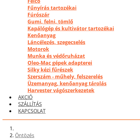
Felco
Fűnyírás tartozékai
Fúrószár
Gumi, felni, tömlő
Kapálógép és kultivátor tartozékai
Kenőanyag
Láncélezés, szegecselés
Motorok
Munka és védőruházat
Oleo-Mac gépek adapterei
Silky kézi fűrészek
Szerszám - műhely, felszerelés
Üzemanyag, kenőanyag tárolás
Harvester vágószerkezetek
AKCIÓ
SZÁLLÍTÁS
KAPCSOLAT
Öntözés