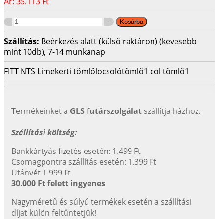
Ár:
35.113 Ft
Szállítás:
Beérkezés alatt (külső raktáron) (kevesebb
mint 10db), 7-14 munkanap
FITT NTS Lime
kerti tömlő
locsolótömlő
1 col tömlő
1
Termékeinket a
GLS futárszolgálat
szállítja házhoz.
Szállítási költség:
Bankkártyás fizetés esetén: 1.499 Ft
Csomagpontra szállítás esetén: 1.399 Ft
Utánvét 1.999 Ft
30.000 Ft felett ingyenes
Nagyméretű és súlyú termékek esetén a szállítási
díjat külön feltűntetjük!