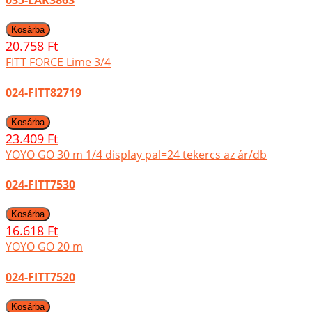
035-LAR3863
20.758 Ft
FITT FORCE Lime 3/4
024-FITT82719
23.409 Ft
YOYO GO 30 m 1/4 display pal=24 tekercs az ár/db
024-FITT7530
16.618 Ft
YOYO GO 20 m
024-FITT7520