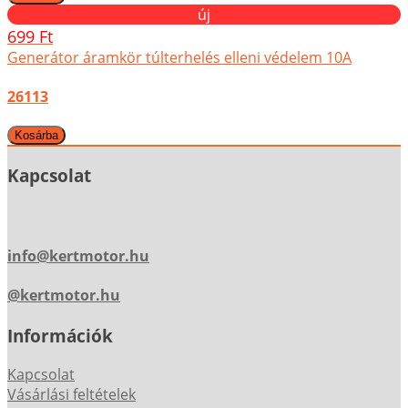
új
699 Ft
Generátor áramkör túlterhelés elleni védelem 10A
26113
Kapcsolat
info@kertmotor.hu
@kertmotor.hu
Információk
Kapcsolat
Vásárlási feltételek