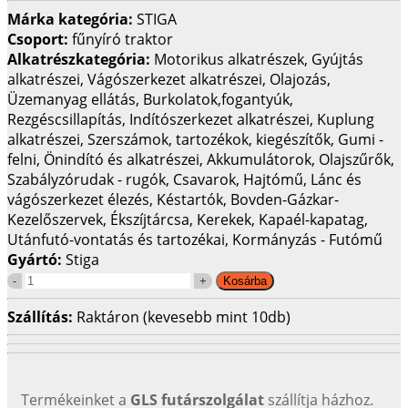
Márka kategória:
STIGA
Csoport:
fűnyíró traktor
Alkatrészkategória:
Motorikus alkatrészek, Gyújtás
alkatrészei, Vágószerkezet alkatrészei, Olajozás,
Üzemanyag ellátás, Burkolatok,fogantyúk,
Rezgéscsillapítás, Indítószerkezet alkatrészei, Kuplung
alkatrészei, Szerszámok, tartozékok, kiegészítők, Gumi -
felni, Önindító és alkatrészei, Akkumulátorok, Olajszűrők,
Szabályzórudak - rugók, Csavarok, Hajtómű, Lánc és
vágószerkezet élezés, Késtartók, Bovden-Gázkar-
Kezelőszervek, Ékszíjtárcsa, Kerekek, Kapaél-kapatag,
Utánfutó-vontatás és tartozékai, Kormányzás - Futómű
Gyártó:
Stiga
Szállítás:
Raktáron (kevesebb mint 10db)
Termékeinket a
GLS futárszolgálat
szállítja házhoz.