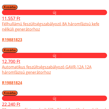
új
11.557 Ft
Félhullámú feszültségszabályozó 8A háromfázisú kefe
nélküli generátorhoz
R19881823
új
12.700 Ft
Automatikus feszültségszabályozó GAVR-12A 12A
háromfázisú generátorhoz
R19881824
új
22.240 Ft