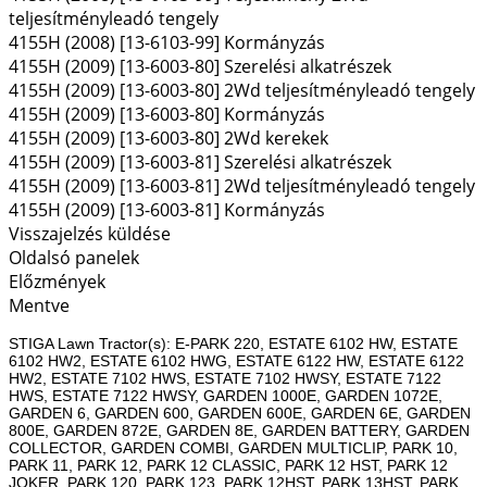
teljesítményleadó tengely
4155H (2008) [13-6103-99] Kormányzás
4155H (2009) [13-6003-80] Szerelési alkatrészek
4155H (2009) [13-6003-80] 2Wd teljesítményleadó tengely
4155H (2009) [13-6003-80] Kormányzás
4155H (2009) [13-6003-80] 2Wd kerekek
4155H (2009) [13-6003-81] Szerelési alkatrészek
4155H (2009) [13-6003-81] 2Wd teljesítményleadó tengely
4155H (2009) [13-6003-81] Kormányzás
Visszajelzés küldése
Oldalsó panelek
Előzmények
Mentve
STIGA Lawn Tractor(s): E-PARK 220, ESTATE 6102 HW, ESTATE
6102 HW2, ESTATE 6102 HWG, ESTATE 6122 HW, ESTATE 6122
HW2, ESTATE 7102 HWS, ESTATE 7102 HWSY, ESTATE 7122
HWS, ESTATE 7122 HWSY, GARDEN 1000E, GARDEN 1072E,
GARDEN 6, GARDEN 600, GARDEN 600E, GARDEN 6E, GARDEN
800E, GARDEN 872E, GARDEN 8E, GARDEN BATTERY, GARDEN
COLLECTOR, GARDEN COMBI, GARDEN MULTICLIP, PARK 10,
PARK 11, PARK 12, PARK 12 CLASSIC, PARK 12 HST, PARK 12
JOKER, PARK 120, PARK 123, PARK 12HST, PARK 13HST, PARK