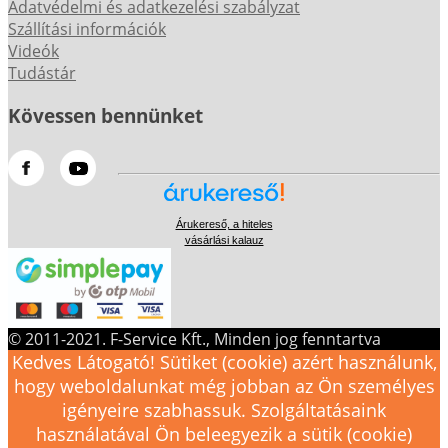
Adatvédelmi és adatkezelési szabályzat
Szállítási információk
Videók
Tudástár
Kövessen bennünket
Árukereső, a hiteles
vásárlási kalauz
© 2011-2021. F-Service Kft., Minden jog fenntartva
Kedves Látogató! Sütiket (cookie) azért használunk,
hogy weboldalunkat még jobban az Ön személyes
igényeire szabhassuk. Szolgáltatásaink
használatával Ön beleegyezik a sütik (cookie)