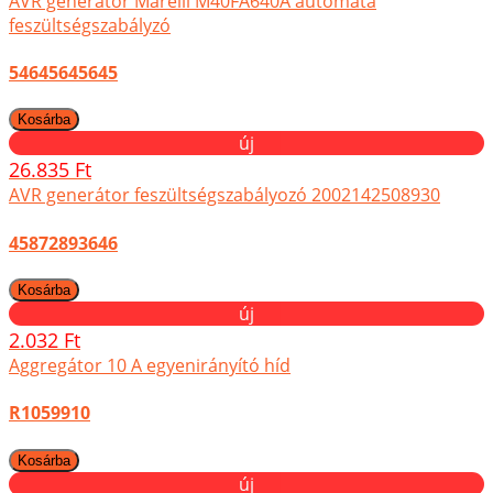
AVR generátor Marelli M40FA640A automata
feszültségszabályzó
54645645645
új
26.835 Ft
AVR generátor feszültségszabályozó 2002142508930
45872893646
új
2.032 Ft
Aggregátor 10 A egyenirányító híd
R1059910
új