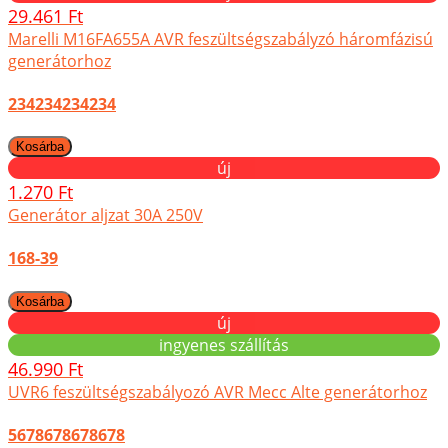
29.461 Ft
Marelli M16FA655A AVR feszültségszabályzó háromfázisú
generátorhoz
234234234234
új
1.270 Ft
Generátor aljzat 30A 250V
168-39
új
ingyenes szállítás
46.990 Ft
UVR6 feszültségszabályozó AVR Mecc Alte generátorhoz
5678678678678