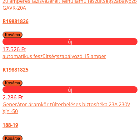
20 amperes fázisvezérelt félhullámú feszültségszabályozó
GAVR-20A
R19881826
új
17.526 Ft
automatikus feszültségszabályozó 15 amper
R19881825
új
2.286 Ft
Generátor áramkör túlterheléses biztosítéka 23A 230V
XJY!-50
188-19