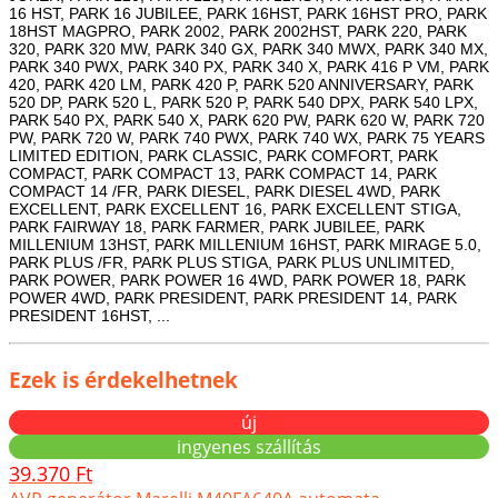
16 HST, PARK 16 JUBILEE, PARK 16HST, PARK 16HST PRO, PARK
18HST MAGPRO, PARK 2002, PARK 2002HST, PARK 220, PARK
320, PARK 320 MW, PARK 340 GX, PARK 340 MWX, PARK 340 MX,
PARK 340 PWX, PARK 340 PX, PARK 340 X, PARK 416 P VM, PARK
420, PARK 420 LM, PARK 420 P, PARK 520 ANNIVERSARY, PARK
520 DP, PARK 520 L, PARK 520 P, PARK 540 DPX, PARK 540 LPX,
PARK 540 PX, PARK 540 X, PARK 620 PW, PARK 620 W, PARK 720
PW, PARK 720 W, PARK 740 PWX, PARK 740 WX, PARK 75 YEARS
LIMITED EDITION, PARK CLASSIC, PARK COMFORT, PARK
COMPACT, PARK COMPACT 13, PARK COMPACT 14, PARK
COMPACT 14 /FR, PARK DIESEL, PARK DIESEL 4WD, PARK
EXCELLENT, PARK EXCELLENT 16, PARK EXCELLENT STIGA,
PARK FAIRWAY 18, PARK FARMER, PARK JUBILEE, PARK
MILLENIUM 13HST, PARK MILLENIUM 16HST, PARK MIRAGE 5.0,
PARK PLUS /FR, PARK PLUS STIGA, PARK PLUS UNLIMITED,
PARK POWER, PARK POWER 16 4WD, PARK POWER 18, PARK
POWER 4WD, PARK PRESIDENT, PARK PRESIDENT 14, PARK
PRESIDENT 16HST, ...
Ezek is érdekelhetnek
új
ingyenes szállítás
39.370 Ft