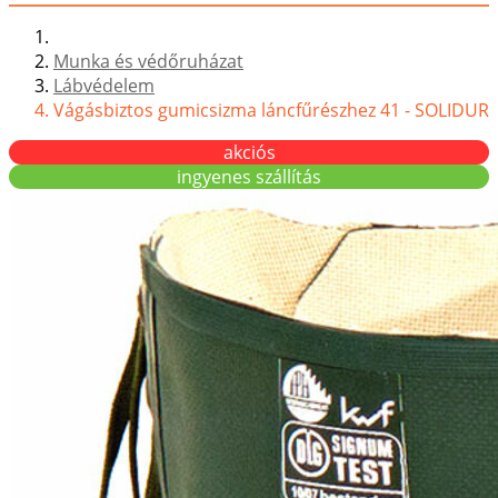
Munka és védőruházat
Lábvédelem
Vágásbiztos gumicsizma láncfűrészhez 41 - SOLIDUR
akciós
ingyenes szállítás