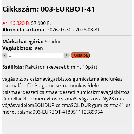
Cikkszám:
003-EURBOT-41
Ár:
46.320 Ft
57.900 Ft
Akció időtartama:
2026-07-30 - 2026-08-31
Márka kategória:
Solidur
Vágásbiztos:
Igen
Szállítás:
Raktáron (kevesebb mint 10pár)
vágásbiztos csizma
vágásbiztos gumicsizma
láncfűrész
csizma
láncfűrész gumicsizma
munkavédelmi
csizma
erdészeti csizma
erdészeti gumicsizma
vágásbiztos
lábbeli
acél orrmerevítős csizma
3. vágás osztály
28 m/s
vágásvédelem
SOLIDUR csizma
SOLIDUR gumicsizma
41-es
méret csizma
003-EURBOT-41
8951112589964