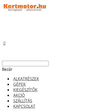
0
Bezár
ALKATRÉSZEK
GÉPEK
KIEGÉSZÍTŐK
AKCIÓ
SZÁLLÍTÁS
KAPCSOLAT