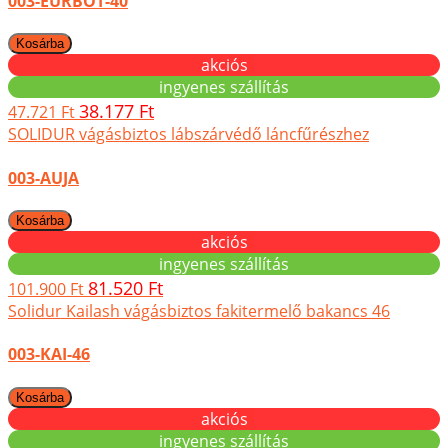
003-EURBOT-40
akciós
ingyenes szállítás
38.177 Ft
47.721 Ft
SOLIDUR vágásbiztos lábszárvédő láncfűrészhez
003-AUJA
akciós
ingyenes szállítás
81.520 Ft
101.900 Ft
Solidur Kailash vágásbiztos fakitermelő bakancs 46
003-KAI-46
akciós
ingyenes szállítás