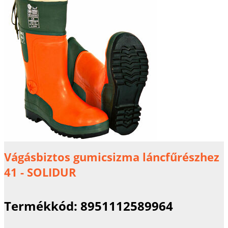
Vágásbiztos gumicsizma láncfűrészhez
41 - SOLIDUR
Termékkód:
8951112589964