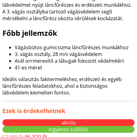
lábvédelmet nyújt láncfűrészes és erdészeti munkákhoz.
A 3. vágás osztályba tartozó vágásvédelem segít
mérsékelni a láncfűrész okozta sérülések kockázatát.
Főbb jellemzők
Vágásbiztos gumicsizma láncfűrészes munkákhoz
3. vágás osztály, 28 m/s vágásvédelem
Acél orrmerevítő a lábujjak fokozott védelméért
41-es méret
Ideális választás fakitermeléshez, erdészeti és egyéb
láncfűrészes feladatokhoz, ahol a biztonságos
lábvédelem kiemelten fontos.
Ezek is érdekelhetnek
akciós
ingyenes szállítás
46.320 Ft