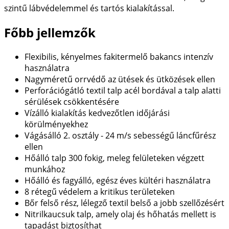
szintű lábvédelemmel és tartós kialakítással.
Főbb jellemzők
Flexibilis, kényelmes fakitermelő bakancs intenzív
használatra
Nagyméretű orrvédő az ütések és ütközések ellen
Perforációgátló textil talp acél bordával a talp alatti
sérülések csökkentésére
Vízálló kialakítás kedvezőtlen időjárási
körülményekhez
Vágásálló 2. osztály - 24 m/s sebességű láncfűrész
ellen
Hőálló talp 300 fokig, meleg felületeken végzett
munkához
Hőálló és fagyálló, egész éves kültéri használatra
8 rétegű védelem a kritikus területeken
Bőr felső rész, lélegző textil belső a jobb szellőzésért
Nitrilkaucsuk talp, amely olaj és hőhatás mellett is
tapadást biztosíthat