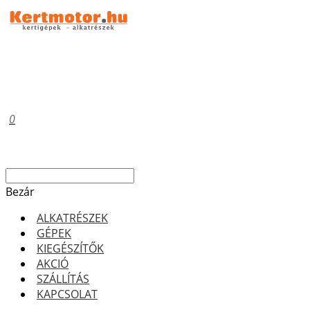
0
Bezár
ALKATRÉSZEK
GÉPEK
KIEGÉSZÍTŐK
AKCIÓ
SZÁLLÍTÁS
KAPCSOLAT