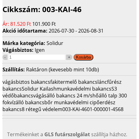
Cikkszám:
003-KAI-46
Ár:
81.520 Ft
101.900 Ft
Akció időtartama:
2026-07-30 - 2026-08-31
Márka kategória:
Solidur
Vágásbiztos:
Igen
Szállítás:
Raktáron (kevesebb mint 10db)
vágásbiztos bakancs
fakitermelő bakancs
láncfűrész
bakancs
Solidur Kailash
munkavédelmi bakancs
S3
védőbakancs
vágásálló bakancs 24 m/s
hőálló talp 300
fok
vízálló bakancs
bőr munkavédelmi cipő
erdész
bakancs
8 rétegű védelem
003-KAI-46
01-000001-4568
Termékeinket a
GLS futárszolgálat
szállítja házhoz.