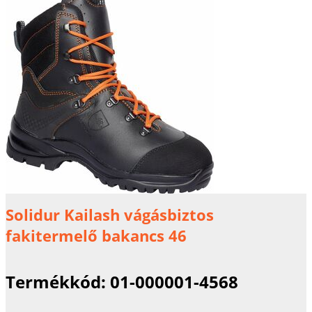
Solidur Kailash vágásbiztos
fakitermelő bakancs 46
Termékkód:
01-000001-4568