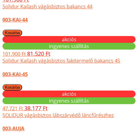
Solidur Kailash vágásbiztos bakancs 44
003-KAI-44
akciós
ingyenes szállítás
81.520 Ft
101.900 Ft
Solidur Kailash vágásbiztos fakitermelő bakancs 45
003-KAI-45
akciós
ingyenes szállítás
38.177 Ft
47.721 Ft
SOLIDUR vágásbiztos lábszárvédő láncfűrészhez
003-AUJA