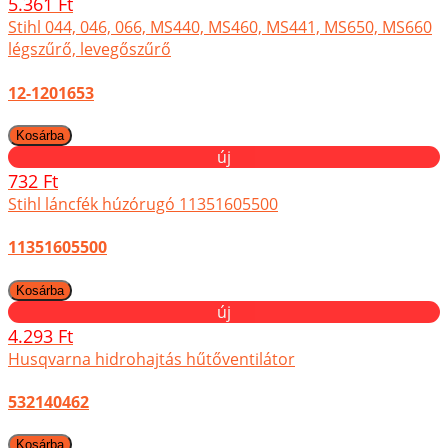
5.361 Ft
Stihl 044, 046, 066, MS440, MS460, MS441, MS650, MS660
légszűrő, levegőszűrő
12-1201653
új
732 Ft
Stihl láncfék húzórugó 11351605500
11351605500
új
4.293 Ft
Husqvarna hidrohajtás hűtőventilátor
532140462