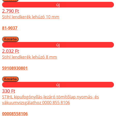
új
2.790 Ft
Stihl lendkerék lehúzó 10 mm
81-9037
új
2.032 Ft
Stihl lendkerék lehúzó 8 mm
59108930801
új
330 Ft
STIHL kipufogónyílás-lezáró tömítőlap nyomás- és
vákuumvizsgálathoz 0000 855 8106
00008558106