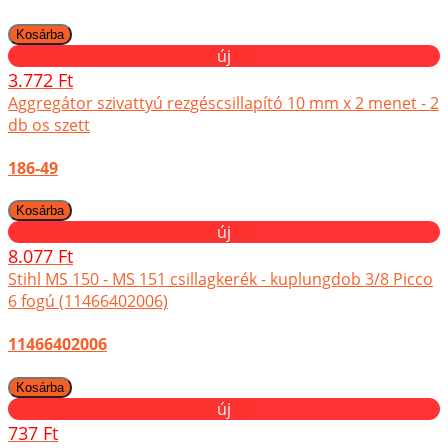
új
3.772 Ft
Aggregátor szivattyú rezgéscsillapító 10 mm x 2 menet - 2
db os szett
186-49
új
8.077 Ft
Stihl MS 150 - MS 151 csillagkerék - kuplungdob 3/8 Picco
6 fogú (11466402006)
11466402006
új
737 Ft