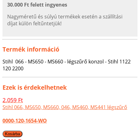
30.000 Ft felett ingyenes
Nagyméretű és súlyú termékek esetén a szállítási
díjat külön feltűntetjük!
Termék információ
Stihl 066 - MS650 - MS660 - légszűrő konzol - Stihl 1122
120 2200
Ezek is érdekelhetnek
2.059 Ft
Stihl 066, MS650, MS660, 046, MS460, MS441 légszűrő
0000-120-1654-WO