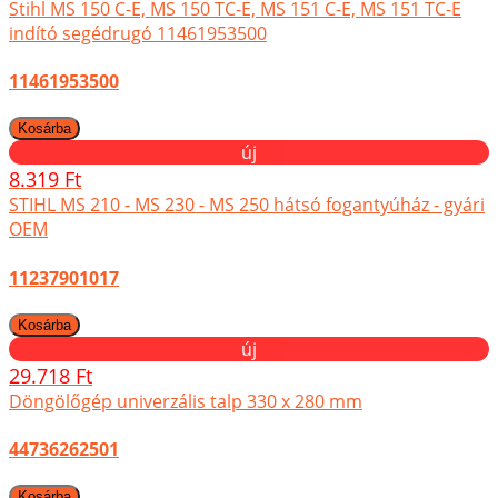
Stihl MS 150 C-E, MS 150 TC-E, MS 151 C-E, MS 151 TC-E
indító segédrugó 11461953500
11461953500
új
8.319 Ft
STIHL MS 210 - MS 230 - MS 250 hátsó fogantyúház - gyári
OEM
11237901017
új
29.718 Ft
Döngölőgép univerzális talp 330 x 280 mm
44736262501