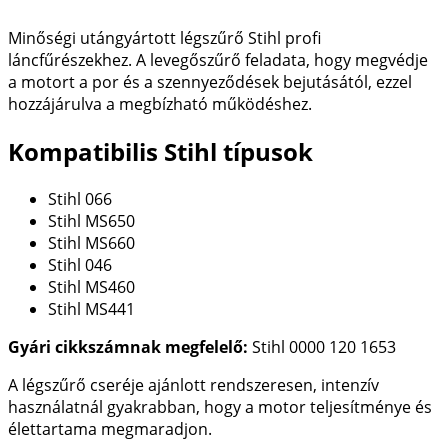
Minőségi utángyártott légszűrő Stihl profi
láncfűrészekhez. A levegőszűrő feladata, hogy megvédje
a motort a por és a szennyeződések bejutásától, ezzel
hozzájárulva a megbízható működéshez.
Kompatibilis Stihl típusok
Stihl 066
Stihl MS650
Stihl MS660
Stihl 046
Stihl MS460
Stihl MS441
Gyári cikkszámnak megfelelő:
Stihl 0000 120 1653
A légszűrő cseréje ajánlott rendszeresen, intenzív
használatnál gyakrabban, hogy a motor teljesítménye és
élettartama megmaradjon.