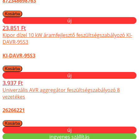
872348698763
új
23.851 Ft
Kipor dízel 10 kW áramfejlesztő feszültségszabályozó KI-
DAVR-95S3
KI-DAVR-95S3
új
3.937 Ft
Univerzális AVR aggregátor feszültségszabályozó 8
vezetékes
26266221
új
ingyenes szállítás