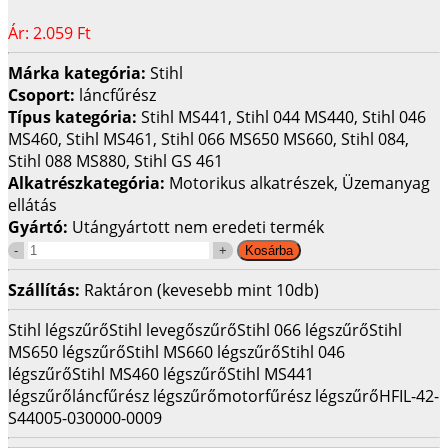
Ár:
2.059 Ft
Márka kategória:
Stihl
Csoport:
láncfűrész
Típus kategória:
Stihl MS441, Stihl 044 MS440, Stihl 046
MS460, Stihl MS461, Stihl 066 MS650 MS660, Stihl 084,
Stihl 088 MS880, Stihl GS 461
Alkatrészkategória:
Motorikus alkatrészek, Üzemanyag
ellátás
Gyártó:
Utángyártott nem eredeti termék
Szállítás:
Raktáron (kevesebb mint 10db)
Stihl légszűrő
Stihl levegőszűrő
Stihl 066 légszűrő
Stihl
MS650 légszűrő
Stihl MS660 légszűrő
Stihl 046
légszűrő
Stihl MS460 légszűrő
Stihl MS441
légszűrő
láncfűrész légszűrő
motorfűrész légszűrő
HFIL-42-
S440
05-030000-0009