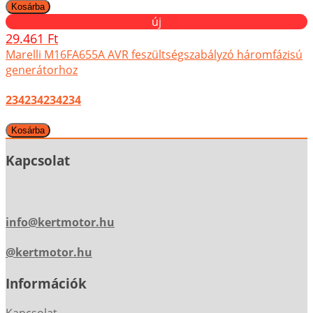
új
29.461 Ft
Marelli M16FA655A AVR feszültségszabályzó háromfázisú
generátorhoz
234234234234
Kapcsolat
info@kertmotor.hu
@kertmotor.hu
Információk