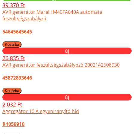
39.370 Ft
AVR generátor Marelli M40FA640A automata
feszültségszabályzó
54645645645
új
26.835 Ft
AVR generátor feszültségszabályozó 2002142508930
45872893646
új
2.032 Ft
Aggregátor 10 A egyenirányító híd
R1059910