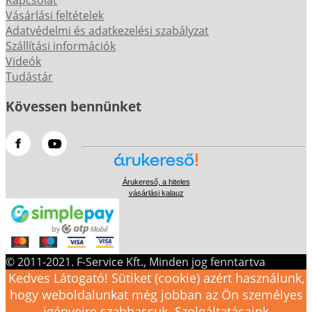
Kapcsolat
Vásárlási feltételek
Adatvédelmi és adatkezelési szabályzat
Szállítási információk
Videók
Tudástár
Kövessen bennünket
Árukereső, a hiteles
vásárlási kalauz
© 2011-2021. F-Service Kft., Minden jog fenntartva
Kedves Látogató! Sütiket (cookie) azért használunk,
hogy weboldalunkat még jobban az Ön személyes
igényeire szabhassuk. Szolgáltatásaink