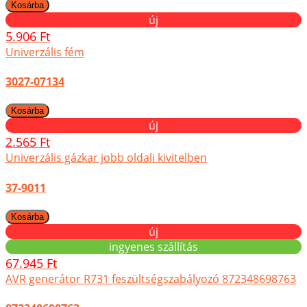
új
5.906 Ft
Univerzális fém
3027-07134
új
2.565 Ft
Univerzális gázkar jobb oldali kivitelben
37-9011
új
ingyenes szállítás
67.945 Ft
AVR generátor R731 feszültségszabályozó 872348698763