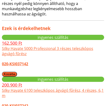
részes nyél pedig könnyen állítható, hogy a
munkavégzéshez legkényelmesebb hosszban
használhassa az ágvágót.
Ezek is érdekelhetnek
ingyenes szállítás
162.500 Ft
Silky Hayate 5000 Professional 3 részes teleszkópos
ágvágó fűrész
020-KSI037142
ingyenes szállítás
200.900 Ft
Silky Hayate 6100 teleszkópos ágvágó fűrész, 4 részes, 6,1
m
020-KSI037242