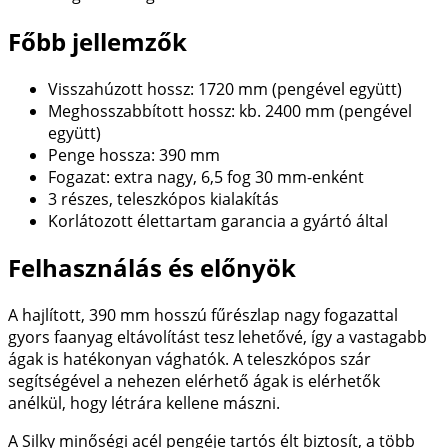
Főbb jellemzők
Visszahúzott hossz: 1720 mm (pengével együtt)
Meghosszabbított hossz: kb. 2400 mm (pengével
együtt)
Penge hossza: 390 mm
Fogazat: extra nagy, 6,5 fog 30 mm-enként
3 részes, teleszkópos kialakítás
Korlátozott élettartam garancia a gyártó által
Felhasználás és előnyök
A hajlított, 390 mm hosszú fűrészlap nagy fogazattal
gyors faanyag eltávolítást tesz lehetővé, így a vastagabb
ágak is hatékonyan vághatók. A teleszkópos szár
segítségével a nehezen elérhető ágak is elérhetők
anélkül, hogy létrára kellene mászni.
A Silky minőségi acél pengéje tartós élt biztosít, a több