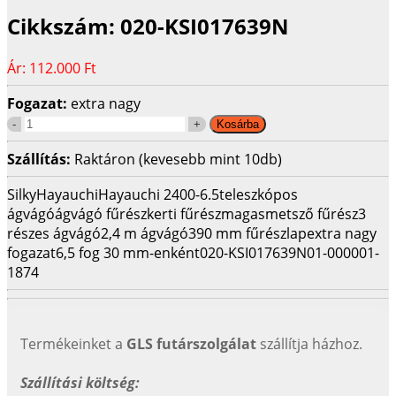
Cikkszám:
020-KSI017639N
Ár:
112.000 Ft
Fogazat:
extra nagy
Szállítás:
Raktáron (kevesebb mint 10db)
Silky
Hayauchi
Hayauchi 2400-6.5
teleszkópos
ágvágó
ágvágó fűrész
kerti fűrész
magasmetsző fűrész
3
részes ágvágó
2,4 m ágvágó
390 mm fűrészlap
extra nagy
fogazat
6,5 fog 30 mm-enként
020-KSI017639N
01-000001-
1874
Termékeinket a
GLS futárszolgálat
szállítja házhoz.
Szállítási költség: