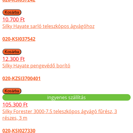
10.700 Ft
Silky Hayate sarló teleszkópos ágvágóhoz
020-KSI037542
12.300 Ft
Silky Hayate pengevédő borító
020-KZSI3700401
ingyenes szállítás
105.300 Ft
Silky Forester 3000-7.5 teleszkópos ágvágó fűrész, 3
részes, 3 m
020-KSI027330