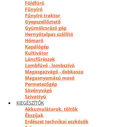
Földfúró
Fűnyíró
Fűnyíró traktor
Gyepszellőztető
Gyümölcsrázó gép
Hernyótalpas szállító
Hómaró
Kapálógép
Kultivátor
Láncfűrészek
Lombfúvó - lombszívó
Magasgazvágó - dobkasza
Magasnyomású mosó
Permetezőgép
Sövényvágó
Szivattyú
KIEGÉSZÍTŐK
Akkumulátorok, töltők
Ékszíjak
Erdészet technikai eszközök