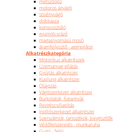
metszőolló
motoros ágvágó
sövényvágó
dobkasza
komposztáló
gyümölcsrázó
magasnyomású mosó
áramfejlesztő - aggregátor
Alkatrészkategória
Motorikus alkatrészek
Üzemanyag ellátás
Gyújtás alkatrészei
Kuplung alkatrészei
Olajozás
Vágószerkezet alkatrészei
Burkolatok, fogantyúk
Rezgéscsillapítás
Indítószerkezet alkatrészei
Szerszámok, tartozékok, kiegészítők
Védőfelszerelés - munkaruha
Gumi - felni