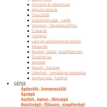
Önindító és alkatrészei
Akkumulátorok
Olajszűrők
Szabályzórudak - rugók
Vegyszer - folyadékszállítás
Csavarok
Hajtómű
Lánc és vágószerkezet élezés
Késtartók
Bovden, gázkar, kezelőszervek
Ékszíjtárcsa
Kerekek
Kapaél - kapatag
Utánfutó - vontatás és tartozékai
Kormányzás - futómű
GÉPEK
Ágdaráló - komposztáló
Ágvágó
Aszfalt - beton - fémvágó
Bozótvágó - fűkasza - szegélyvágó