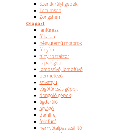
Szentkirályi gépek
Tecumseh
Zongshen
Csoport
lánfűrész
fűkasza
négyütemű motorok
fűnyíró
fűnyíró traktor
kapálógép
lombszívó, lombfúvó
permetező
szivattyú
vágótárcsás gépek
döngölő gépek
ágdaráló
ágvágó
damilfej
földfúró
hernyótalpas szállító