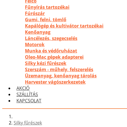
Felco
Fűnyírás tartozékai
Fúrószár
Gumi, felni, tömlő
Kapálógép és kultivátor tartozékai
Kenőanyag
Láncélezés, szegecselés
Motorok
Munka és védőruházat
Oleo-Mac gépek adapterei
Silky kézi fűrészek
Szerszám - műhely, felszerelés
Üzemanyag, kenőanyag tárolás
Harvester vágószerkezetek
AKCIÓ
SZÁLLÍTÁS
KAPCSOLAT
Silky fűrészek