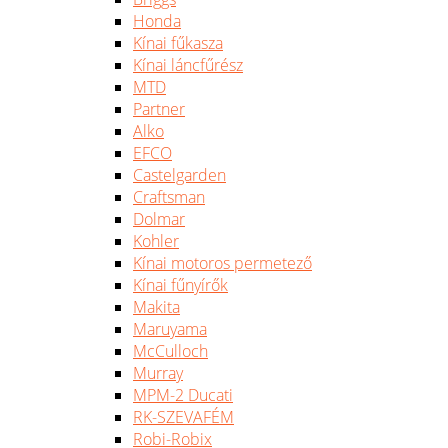
Honda
Kínai fűkasza
Kínai láncfűrész
MTD
Partner
Alko
EFCO
Castelgarden
Craftsman
Dolmar
Kohler
Kínai motoros permetező
Kínai fűnyírők
Makita
Maruyama
McCulloch
Murray
MPM-2 Ducati
RK-SZEVAFÉM
Robi-Robix