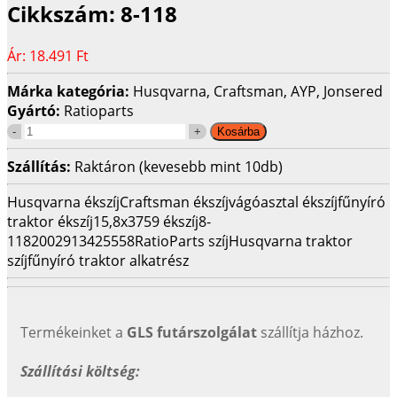
Cikkszám:
8-118
Ár:
18.491 Ft
Márka kategória:
Husqvarna, Craftsman, AYP, Jonsered
Gyártó:
Ratioparts
Szállítás:
Raktáron (kevesebb mint 10db)
Husqvarna ékszíj
Craftsman ékszíj
vágóasztal ékszíj
fűnyíró
traktor ékszíj
15,8x3759 ékszíj
8-
118
2002913425558
RatioParts szíj
Husqvarna traktor
szíj
fűnyíró traktor alkatrész
Termékeinket a
GLS futárszolgálat
szállítja házhoz.
Szállítási költség: