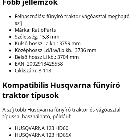
Főbb jellemzők
Felhasználás: fűnyíró traktor vágóasztal meghajtó
szíj
Márka: RatioParts
Szélesség: 15,8 mm
Külső hossz La kb.: 3759 mm
Középhossz Ld/Lw/Lp kb.: 3736 mm
Belső hossz Li kb.: 3704 mm
EAN: 2002913425558
Cikkszám: 8-118
Kompatibilis Husqvarna fűnyíró
traktor típusok
A szíj több Husqvarna fűnyíró traktor és vágóasztal
típussal használható, például:
HUSQVARNA 123 HD60
HUSQVARNA 123 HD65X