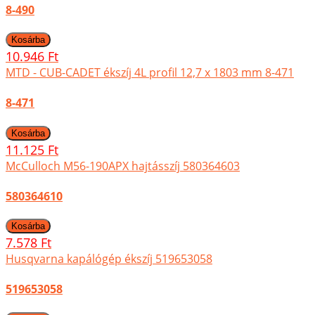
8-490
10.946 Ft
MTD - CUB-CADET ékszíj 4L profil 12,7 x 1803 mm 8-471
8-471
11.125 Ft
McCulloch M56-190APX hajtásszíj 580364603
580364610
7.578 Ft
Husqvarna kapálógép ékszíj 519653058
519653058