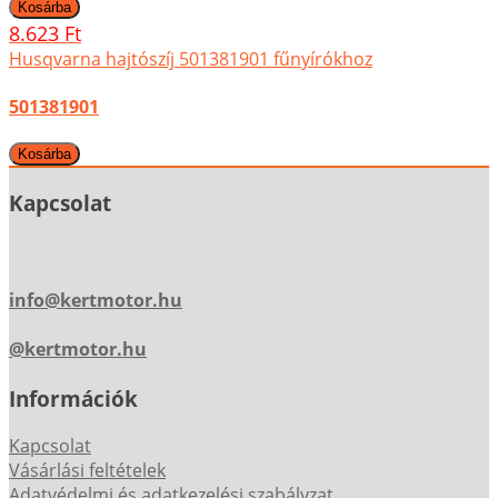
8.623 Ft
Husqvarna hajtószíj 501381901 fűnyírókhoz
501381901
Kapcsolat
info@kertmotor.hu
@kertmotor.hu
Információk
Kapcsolat
Vásárlási feltételek
Adatvédelmi és adatkezelési szabályzat