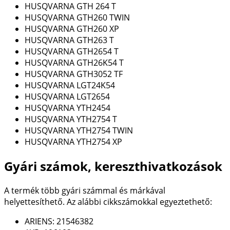
HUSQVARNA GTH 264 T
HUSQVARNA GTH260 TWIN
HUSQVARNA GTH260 XP
HUSQVARNA GTH263 T
HUSQVARNA GTH2654 T
HUSQVARNA GTH26K54 T
HUSQVARNA GTH3052 TF
HUSQVARNA LGT24K54
HUSQVARNA LGT2654
HUSQVARNA YTH2454
HUSQVARNA YTH2754 T
HUSQVARNA YTH2754 TWIN
HUSQVARNA YTH2754 XP
Gyári számok, kereszthivatkozások
A termék több gyári számmal és márkával
helyettesíthető. Az alábbi cikkszámokkal egyeztethető:
ARIENS: 21546382