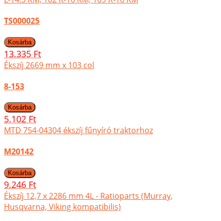
TS000025
13.335 Ft
Ékszíj 2669 mm x 103 col
8-153
5.102 Ft
MTD 754-04304 ékszíj fűnyíró traktorhoz
M20142
9.246 Ft
Ékszíj 12,7 x 2286 mm 4L - Ratioparts (Murray,
Husqvarna, Viking kompatibilis)