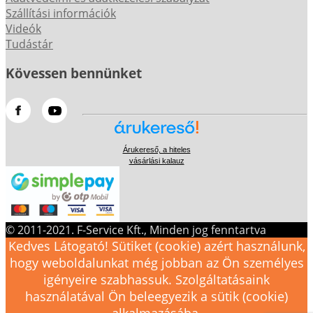
Szállítási információk
Videók
Tudástár
Kövessen bennünket
Árukereső, a hiteles
vásárlási kalauz
© 2011-2021. F-Service Kft., Minden jog fenntartva
Kedves Látogató! Sütiket (cookie) azért használunk,
hogy weboldalunkat még jobban az Ön személyes
igényeire szabhassuk. Szolgáltatásaink
használatával Ön beleegyezik a sütik (cookie)
alkalmazásába.