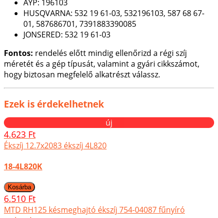
AYP: 196103
HUSQVARNA: 532 19 61-03, 532196103, 587 68 67-
01, 587686701, 7391883390085
JONSERED: 532 19 61-03
Fontos:
rendelés előtt mindig ellenőrizd a régi szíj
méretét és a gép típusát, valamint a gyári cikkszámot,
hogy biztosan megfelelő alkatrészt válassz.
Ezek is érdekelhetnek
új
4.623 Ft
Ékszíj 12.7x2083 ékszíj 4L820
18-4L820K
6.510 Ft
MTD RH125 késmeghajtó ékszíj 754-04087 fűnyíró