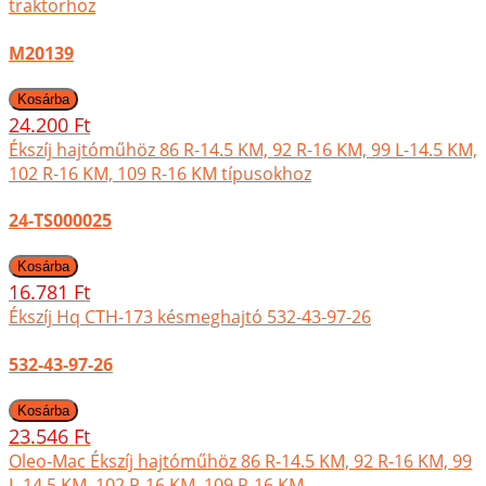
traktorhoz
M20139
24.200 Ft
Ékszíj hajtóműhöz 86 R-14.5 KM, 92 R-16 KM, 99 L-14.5 KM,
102 R-16 KM, 109 R-16 KM típusokhoz
24-TS000025
16.781 Ft
Ékszíj Hq CTH-173 késmeghajtó 532-43-97-26
532-43-97-26
23.546 Ft
Oleo-Mac Ékszíj hajtóműhöz 86 R-14.5 KM, 92 R-16 KM, 99
L-14.5 KM, 102 R-16 KM, 109 R-16 KM