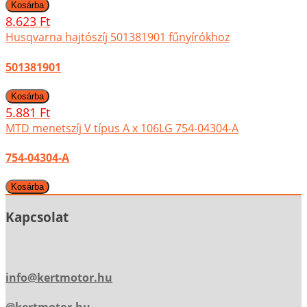
8.623 Ft
Husqvarna hajtószíj 501381901 fűnyírókhoz
501381901
5.881 Ft
MTD menetszíj V típus A x 106LG 754-04304-A
754-04304-A
Kapcsolat
info@kertmotor.hu
@kertmotor.hu