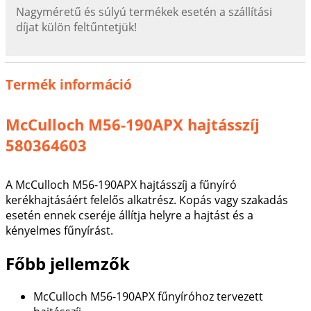
Nagyméretű és súlyú termékek esetén a szállítási
díjat külön feltűntetjük!
Termék információ
McCulloch M56-190APX hajtásszíj
580364603
A McCulloch M56-190APX hajtásszíj a fűnyíró
kerékhajtásáért felelős alkatrész. Kopás vagy szakadás
esetén ennek cseréje állítja helyre a hajtást és a
kényelmes fűnyírást.
Főbb jellemzők
McCulloch M56-190APX fűnyíróhoz tervezett