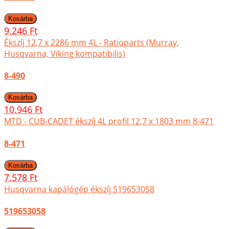
9.246 Ft
Ékszíj 12,7 x 2286 mm 4L - Ratioparts (Murray,
Husqvarna, Viking kompatibilis)
8-490
10.946 Ft
MTD - CUB-CADET ékszíj 4L profil 12,7 x 1803 mm 8-471
8-471
7.578 Ft
Husqvarna kapálógép ékszíj 519653058
519653058