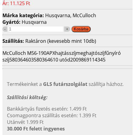
Ár:
11.125 Ft
Márka kategória:
Husqvarna, McCulloch
Gyártó:
Husqvarna
Szállítás:
Raktáron (kevesebb mint 10db)
McCulloch M56-190APX
hajtásszíj
meghajtószíj
fűnyíró
szíj
580364603
580364610 utód
2009869114345
Termékeinket a
GLS futárszolgálat
szállítja házhoz.
Szállítási költség:
Bankkártyás fizetés esetén: 1.499 Ft
Csomagpontra szállítás esetén: 1.399 Ft
Utánvét 1.999 Ft
30.000 Ft felett ingyenes