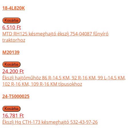
18-4L820K
6.510 Ft
MTD RH125 késmeghajtó ékszíj 754-04087 fűnyíró
traktorhoz
M20139
24.200 Ft
Ékszíj hajtóműhöz 86 R-14.5 KM, 92 R-16 KM, 99 L-14.5 KM,
102 R-16 KM, 109 R-16 KM típusokhoz
24-TS000025
16.781 Ft
Ékszíj Hq CTH-173 késmeghajtó 532-43-97-26