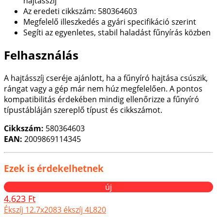
hajtásszíj
Az eredeti cikkszám: 580364603
Megfelelő illeszkedés a gyári specifikáció szerint
Segíti az egyenletes, stabil haladást fűnyírás közben
Felhasználás
A hajtásszíj cseréje ajánlott, ha a fűnyíró hajtása csúszik,
rángat vagy a gép már nem húz megfelelően. A pontos
kompatibilitás érdekében mindig ellenőrizze a fűnyíró
típustábláján szereplő típust és cikkszámot.
Cikkszám:
580364603
EAN:
2009869114345
Ezek is érdekelhetnek
új
4.623 Ft
Ékszíj 12.7x2083 ékszíj 4L820