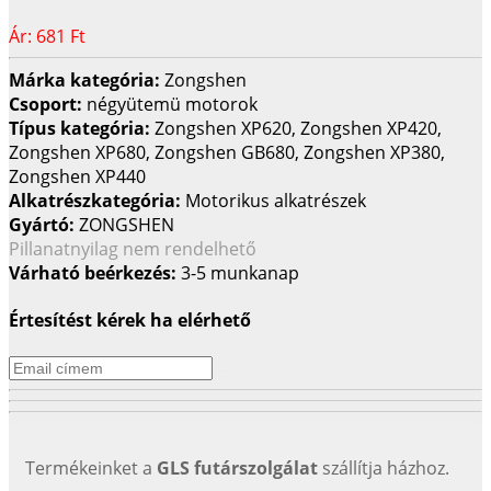
Ár:
681 Ft
Márka kategória:
Zongshen
Csoport:
négyütemü motorok
Típus kategória:
Zongshen XP620, Zongshen XP420,
Zongshen XP680, Zongshen GB680, Zongshen XP380,
Zongshen XP440
Alkatrészkategória:
Motorikus alkatrészek
Gyártó:
ZONGSHEN
Pillanatnyilag nem rendelhető
Várható beérkezés:
3-5 munkanap
Értesítést kérek ha elérhető
Termékeinket a
GLS futárszolgálat
szállítja házhoz.