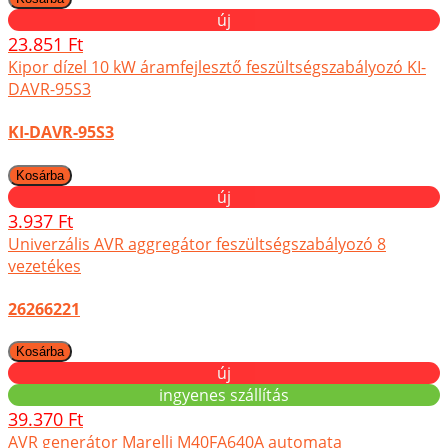
új
23.851 Ft
Kipor dízel 10 kW áramfejlesztő feszültségszabályozó KI-
DAVR-95S3
KI-DAVR-95S3
új
3.937 Ft
Univerzális AVR aggregátor feszültségszabályozó 8
vezetékes
26266221
új
ingyenes szállítás
39.370 Ft
AVR generátor Marelli M40FA640A automata