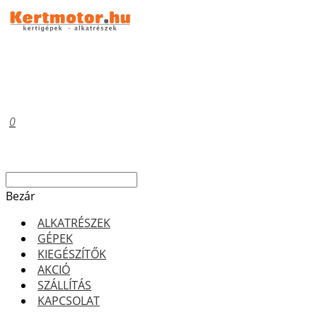
0
Bezár
ALKATRÉSZEK
GÉPEK
KIEGÉSZÍTŐK
AKCIÓ
SZÁLLÍTÁS
KAPCSOLAT