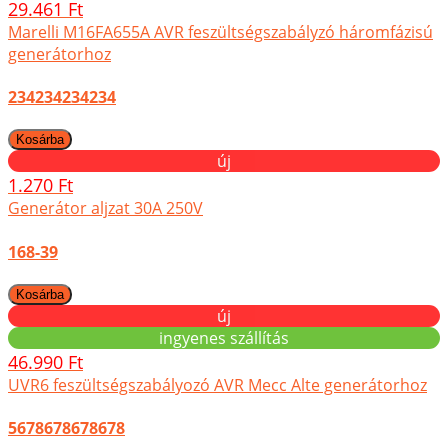
29.461 Ft
Marelli M16FA655A AVR feszültségszabályzó háromfázisú
generátorhoz
234234234234
új
1.270 Ft
Generátor aljzat 30A 250V
168-39
új
ingyenes szállítás
46.990 Ft
UVR6 feszültségszabályozó AVR Mecc Alte generátorhoz
5678678678678