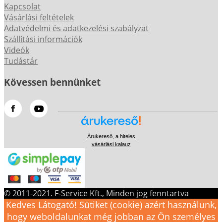
Kapcsolat
Vásárlási feltételek
Adatvédelmi és adatkezelési szabályzat
Szállítási információk
Videók
Tudástár
Kövessen bennünket
Árukereső, a hiteles
vásárlási kalauz
© 2011-2021. F-Service Kft., Minden jog fenntartva
Kedves Látogató! Sütiket (cookie) azért használunk,
hogy weboldalunkat még jobban az Ön személyes