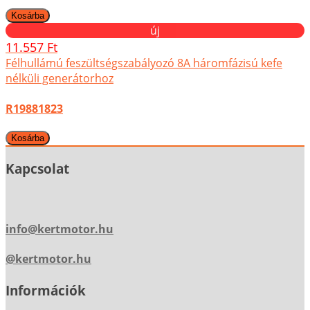
új
11.557 Ft
Félhullámú feszültségszabályozó 8A háromfázisú kefe
nélküli generátorhoz
R19881823
Kapcsolat
info@kertmotor.hu
@kertmotor.hu
Információk