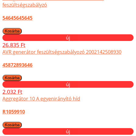
feszültségszabályzó
54645645645
új
26.835 Ft
AVR generátor feszültségszabályozó 2002142508930
45872893646
új
2.032 Ft
Aggregátor 10 A egyenirányító híd
R1059910
új