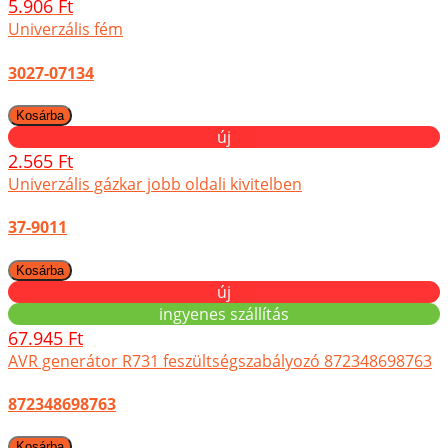
5.906 Ft
Univerzális fém
3027-07134
új
2.565 Ft
Univerzális gázkar jobb oldali kivitelben
37-9011
új
ingyenes szállítás
67.945 Ft
AVR generátor R731 feszültségszabályozó 872348698763
872348698763