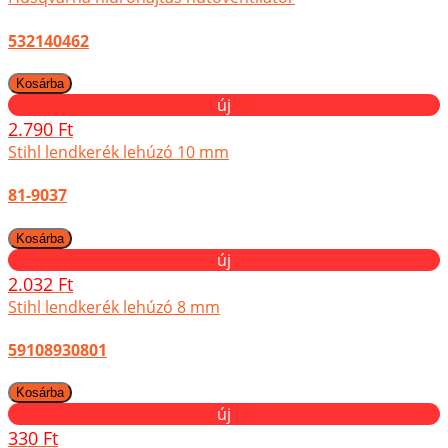
532140462
új
2.790 Ft
Stihl lendkerék lehúzó 10 mm
81-9037
új
2.032 Ft
Stihl lendkerék lehúzó 8 mm
59108930801
új
330 Ft