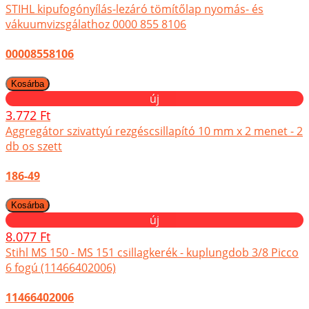
STIHL kipufogónyílás-lezáró tömítőlap nyomás- és
vákuumvizsgálathoz 0000 855 8106
00008558106
új
3.772 Ft
Aggregátor szivattyú rezgéscsillapító 10 mm x 2 menet - 2
db os szett
186-49
új
8.077 Ft
Stihl MS 150 - MS 151 csillagkerék - kuplungdob 3/8 Picco
6 fogú (11466402006)
11466402006