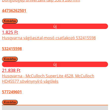
44736262501
új
1.825 Ft
Husqvarna vágóasztal-mosó csatlakozó 532415598
532415598
új
21.838 Ft
Husqvarna - McCulloch SuperLite 4528, McCulloch
HD45577 sövénynyíró vágókés
577249601