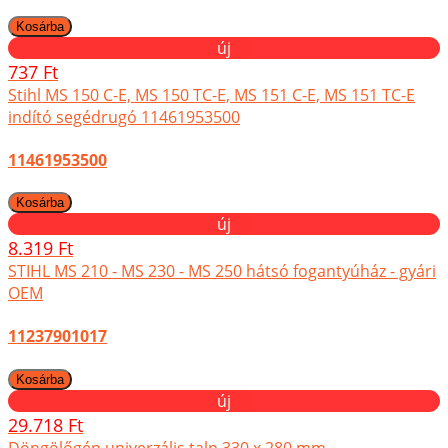
új
737 Ft
Stihl MS 150 C-E, MS 150 TC-E, MS 151 C-E, MS 151 TC-E
indító segédrugó 11461953500
11461953500
új
8.319 Ft
STIHL MS 210 - MS 230 - MS 250 hátsó fogantyúház - gyári
OEM
11237901017
új
29.718 Ft
Döngölőgép univerzális talp 330 x 280 mm