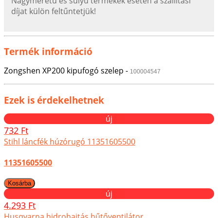
Nagyméretű és súlyú termékek esetén a szállítási
díjat külön feltűntetjük!
Termék információ
Zongshen XP200 kipufogó szelep -
100004547
Ezek is érdekelhetnek
új
732 Ft
Stihl láncfék húzórugó 11351605500
11351605500
új
4.293 Ft
Husqvarna hidrohajtás hűtőventilátor