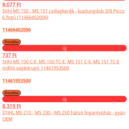
8.077 Ft
Stihl MS 150 - MS 151 csillagkerék - kuplungdob 3/8 Picco
6 fogú (11466402006)
11466402006
új
737 Ft
Stihl MS 150 C-E, MS 150 TC-E, MS 151 C-E, MS 151 TC-E
indító segédrugó 11461953500
11461953500
új
8.319 Ft
STIHL MS 210 - MS 230 - MS 250 hátsó fogantyúház - gyári
OEM