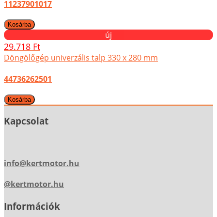
11237901017
új
29.718 Ft
Döngölőgép univerzális talp 330 x 280 mm
44736262501
Kapcsolat
info@kertmotor.hu
@kertmotor.hu
Információk