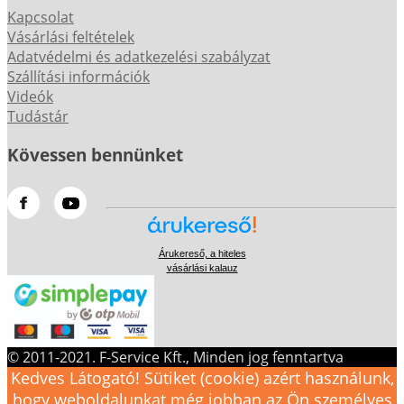
Kapcsolat
Vásárlási feltételek
Adatvédelmi és adatkezelési szabályzat
Szállítási információk
Videók
Tudástár
Kövessen bennünket
Árukereső, a hiteles
vásárlási kalauz
© 2011-2021. F-Service Kft., Minden jog fenntartva
Kedves Látogató! Sütiket (cookie) azért használunk,
hogy weboldalunkat még jobban az Ön személyes