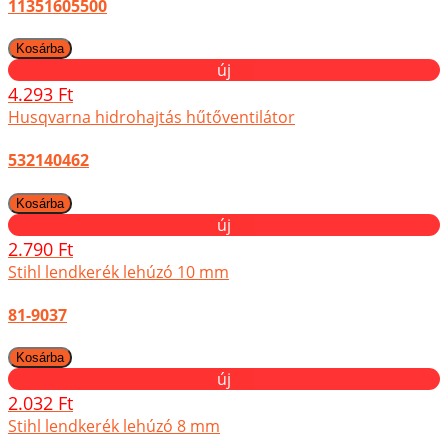
11351605500
új
4.293 Ft
Husqvarna hidrohajtás hűtőventilátor
532140462
új
2.790 Ft
Stihl lendkerék lehúzó 10 mm
81-9037
új
2.032 Ft
Stihl lendkerék lehúzó 8 mm