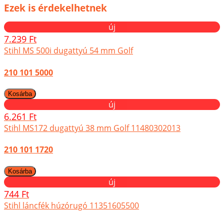
Ezek is érdekelhetnek
új
7.239 Ft
Stihl MS 500i dugattyú 54 mm Golf
210 101 5000
új
6.261 Ft
Stihl MS172 dugattyú 38 mm Golf 11480302013
210 101 1720
új
744 Ft
Stihl láncfék húzórugó 11351605500