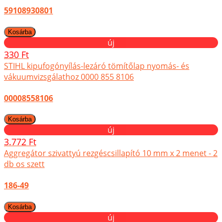
59108930801
új
330 Ft
STIHL kipufogónyílás-lezáró tömítőlap nyomás- és
vákuumvizsgálathoz 0000 855 8106
00008558106
új
3.772 Ft
Aggregátor szivattyú rezgéscsillapító 10 mm x 2 menet - 2
db os szett
186-49
új