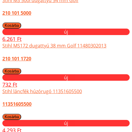
Stihl MS 500i dugattyú 54 mm Golf
210 101 5000
új
6.261 Ft
Stihl MS172 dugattyú 38 mm Golf 11480302013
210 101 1720
új
732 Ft
Stihl láncfék húzórugó 11351605500
11351605500
új
4.293 Ft