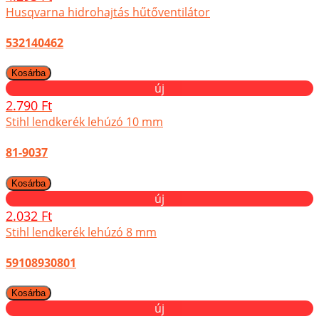
Husqvarna hidrohajtás hűtőventilátor
532140462
új
2.790 Ft
Stihl lendkerék lehúzó 10 mm
81-9037
új
2.032 Ft
Stihl lendkerék lehúzó 8 mm
59108930801
új