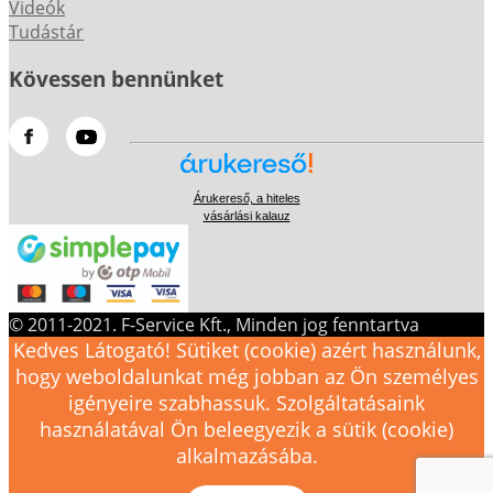
Videók
Tudástár
Kövessen bennünket
Árukereső, a hiteles
vásárlási kalauz
© 2011-2021. F-Service Kft., Minden jog fenntartva
Kedves Látogató! Sütiket (cookie) azért használunk,
hogy weboldalunkat még jobban az Ön személyes
igényeire szabhassuk. Szolgáltatásaink
használatával Ön beleegyezik a sütik (cookie)
alkalmazásába.