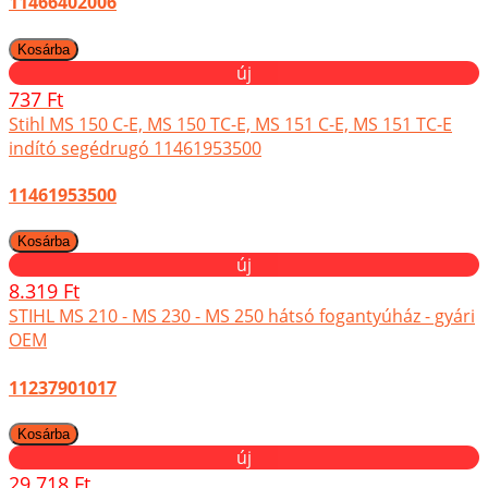
11466402006
új
737 Ft
Stihl MS 150 C-E, MS 150 TC-E, MS 151 C-E, MS 151 TC-E
indító segédrugó 11461953500
11461953500
új
8.319 Ft
STIHL MS 210 - MS 230 - MS 250 hátsó fogantyúház - gyári
OEM
11237901017
új
29.718 Ft