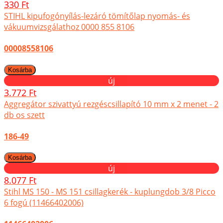
330 Ft
STIHL kipufogónyílás-lezáró tömítőlap nyomás- és
vákuumvizsgálathoz 0000 855 8106
00008558106
új
3.772 Ft
Aggregátor szivattyú rezgéscsillapító 10 mm x 2 menet - 2
db os szett
186-49
új
8.077 Ft
Stihl MS 150 - MS 151 csillagkerék - kuplungdob 3/8 Picco
6 fogú (11466402006)