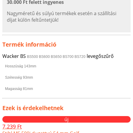
30.000 Ft felett ingyenes
Nagyméretű és súlyú termékek esetén a szállítási
díjat külön feltűntetjük!
Termék információ
Wacker BS
levegőszűrő
BS500 BS600 BS650 BS700 BS720
Hosszúság 143mm
Szélesség 93mm
Magasság 81mm
Ezek is érdekelhetnek
új
7.239 Ft