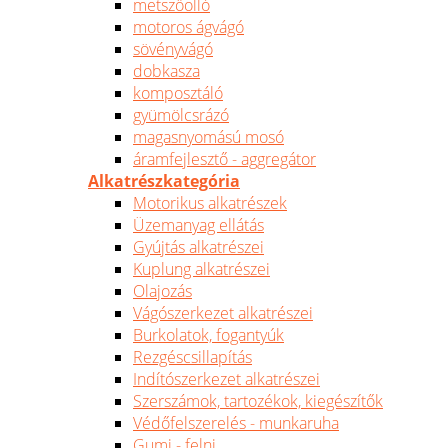
metszőolló
motoros ágvágó
sövényvágó
dobkasza
komposztáló
gyümölcsrázó
magasnyomású mosó
áramfejlesztő - aggregátor
Alkatrészkategória
Motorikus alkatrészek
Üzemanyag ellátás
Gyújtás alkatrészei
Kuplung alkatrészei
Olajozás
Vágószerkezet alkatrészei
Burkolatok, fogantyúk
Rezgéscsillapítás
Indítószerkezet alkatrészei
Szerszámok, tartozékok, kiegészítők
Védőfelszerelés - munkaruha
Gumi - felni