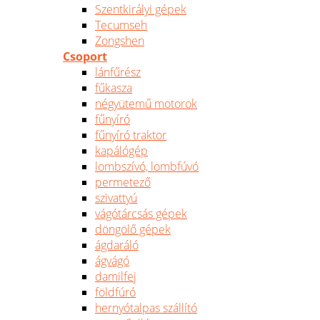
Szentkirályi gépek
Tecumseh
Zongshen
Csoport
lánfűrész
fűkasza
négyütemű motorok
fűnyíró
fűnyíró traktor
kapálógép
lombszívó, lombfúvó
permetező
szivattyú
vágótárcsás gépek
döngölő gépek
ágdaráló
ágvágó
damilfej
földfúró
hernyótalpas szállító