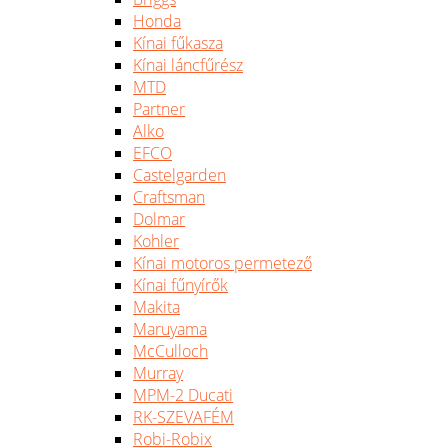
Honda
Kínai fűkasza
Kínai láncfűrész
MTD
Partner
Alko
EFCO
Castelgarden
Craftsman
Dolmar
Kohler
Kínai motoros permetező
Kínai fűnyírők
Makita
Maruyama
McCulloch
Murray
MPM-2 Ducati
RK-SZEVAFÉM
Robi-Robix