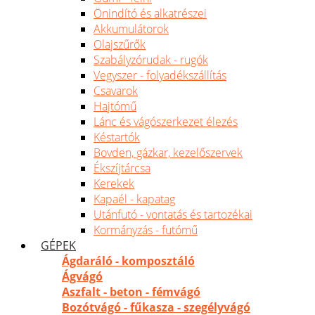
Önindító és alkatrészei
Akkumulátorok
Olajszűrők
Szabályzórudak - rugók
Vegyszer - folyadékszállítás
Csavarok
Hajtómű
Lánc és vágószerkezet élezés
Késtartók
Bovden, gázkar, kezelőszervek
Ékszíjtárcsa
Kerekek
Kapaél - kapatag
Utánfutó - vontatás és tartozékai
Kormányzás - futómű
GÉPEK
Ágdaráló - komposztáló
Ágvágó
Aszfalt - beton - fémvágó
Bozótvágó - fűkasza - szegélyvágó