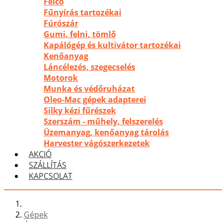
Felco
Fűnyírás tartozékai
Fúrószár
Gumi, felni, tömlő
Kapálógép és kultivátor tartozékai
Kenőanyag
Láncélezés, szegecselés
Motorok
Munka és védőruházat
Oleo-Mac gépek adapterei
Silky kézi fűrészek
Szerszám - műhely, felszerelés
Üzemanyag, kenőanyag tárolás
Harvester vágószerkezetek
AKCIÓ
SZÁLLÍTÁS
KAPCSOLAT
Gépek