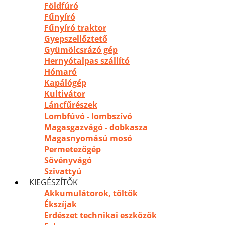
Földfúró
Fűnyíró
Fűnyíró traktor
Gyepszellőztető
Gyümölcsrázó gép
Hernyótalpas szállító
Hómaró
Kapálógép
Kultivátor
Láncfűrészek
Lombfúvó - lombszívó
Magasgazvágó - dobkasza
Magasnyomású mosó
Permetezőgép
Sövényvágó
Szivattyú
KIEGÉSZÍTŐK
Akkumulátorok, töltők
Ékszíjak
Erdészet technikai eszközök