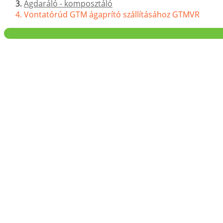
Ágdaráló - komposztáló
Vontatórúd GTM ágaprító szállításához GTMVR