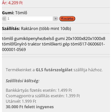
Ár:
4.209 Ft
Gumi:
Tömlő
Szállítás:
Raktáron (több mint 10db)
tömlő gumiköpenyhez
belső gumi 20x1000x8
20x1000x8
tömlő
fűnyíró traktor tömlő
kerti gép tömlő
17-06006
01-
000001-0569
Termékeinket a
GLS futárszolgálat
szállítja házhoz.
Szállítási költség:
Bankkártyás fizetés esetén: 1.499 Ft
Csomagpontra szállítás esetén: 1.399 Ft
Utánvét 1.999 Ft
30.000 Ft felett ingyenes