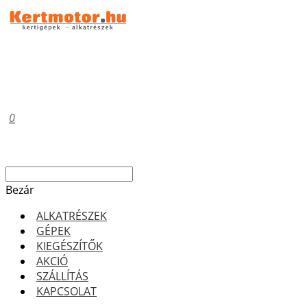
0
Bezár
ALKATRÉSZEK
GÉPEK
KIEGÉSZÍTŐK
AKCIÓ
SZÁLLÍTÁS
KAPCSOLAT