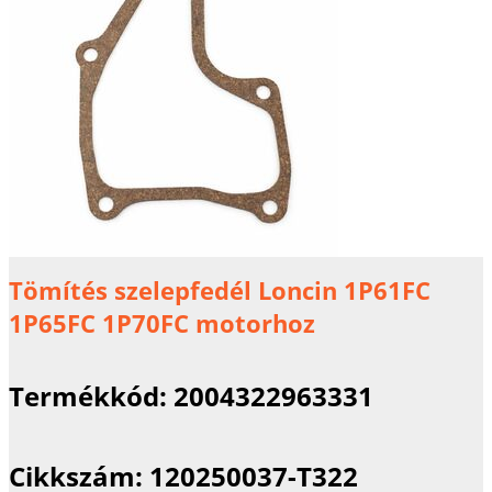
Tömítés szelepfedél Loncin 1P61FC
1P65FC 1P70FC motorhoz
Termékkód:
2004322963331
Cikkszám:
120250037-T322