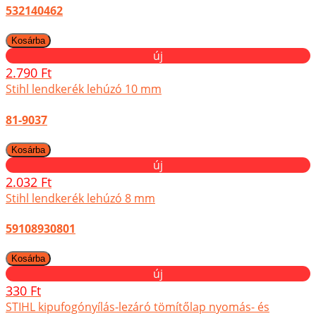
532140462
új
2.790 Ft
Stihl lendkerék lehúzó 10 mm
81-9037
új
2.032 Ft
Stihl lendkerék lehúzó 8 mm
59108930801
új
330 Ft
STIHL kipufogónyílás-lezáró tömítőlap nyomás- és