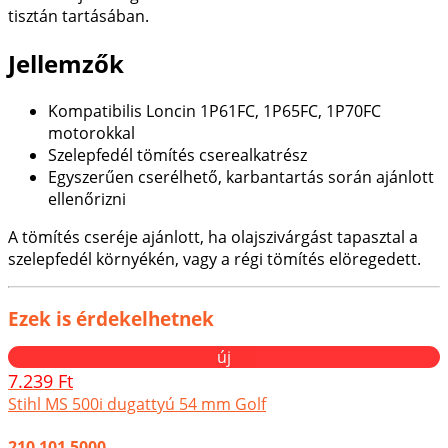
tisztán tartásában.
Jellemzők
Kompatibilis Loncin 1P61FC, 1P65FC, 1P70FC
motorokkal
Szelepfedél tömítés cserealkatrész
Egyszerűen cserélhető, karbantartás során ajánlott
ellenőrizni
A tömítés cseréje ajánlott, ha olajszivárgást tapasztal a
szelepfedél környékén, vagy a régi tömítés elöregedett.
Ezek is érdekelhetnek
új
7.239 Ft
Stihl MS 500i dugattyú 54 mm Golf
210 101 5000