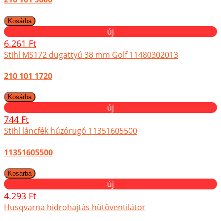
új
6.261 Ft
Stihl MS172 dugattyú 38 mm Golf 11480302013
210 101 1720
új
744 Ft
Stihl láncfék húzórugó 11351605500
11351605500
új
4.293 Ft
Husqvarna hidrohajtás hűtőventilátor