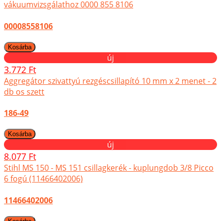
vákuumvizsgálathoz 0000 855 8106
00008558106
új
3.772 Ft
Aggregátor szivattyú rezgéscsillapító 10 mm x 2 menet - 2
db os szett
186-49
új
8.077 Ft
Stihl MS 150 - MS 151 csillagkerék - kuplungdob 3/8 Picco
6 fogú (11466402006)
11466402006