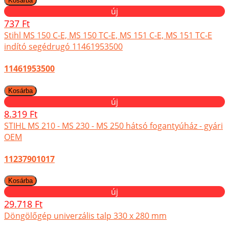
új
737 Ft
Stihl MS 150 C-E, MS 150 TC-E, MS 151 C-E, MS 151 TC-E
indító segédrugó 11461953500
11461953500
új
8.319 Ft
STIHL MS 210 - MS 230 - MS 250 hátsó fogantyúház - gyári
OEM
11237901017
új
29.718 Ft
Döngölőgép univerzális talp 330 x 280 mm