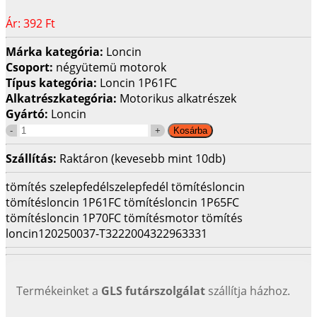
Ár:
392 Ft
Márka kategória:
Loncin
Csoport:
négyütemü motorok
Típus kategória:
Loncin 1P61FC
Alkatrészkategória:
Motorikus alkatrészek
Gyártó:
Loncin
Szállítás:
Raktáron (kevesebb mint 10db)
tömítés szelepfedél
szelepfedél tömítés
loncin
tömítés
loncin 1P61FC tömítés
loncin 1P65FC
tömítés
loncin 1P70FC tömítés
motor tömítés
loncin
120250037-T322
2004322963331
Termékeinket a
GLS futárszolgálat
szállítja házhoz.